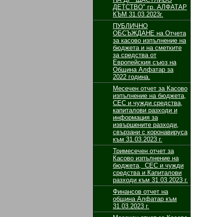
ДЕТСТВО" гр. АЛФАТАР
КЪМ 31.03.2023г.
ПУБЛИЧНО
ОБСЪЖДАНЕ на Отчета
за касово изпълнение на
бюджета и на сметките
за средства от
Европейския съюз на
Община Алфатар за
2022 година.
Месечен отчет за Касово
изпълнение на бюджета,
СЕС и чужди средства,
капиталови разходи и
информация за
извършените разходи,
свързани с коронавируса
към 31.03.2023 г.
Тримесечен отчет за
Касово изпълнение на
бюджета, СЕС и чужди
средства и Капиталови
разходи към 31.03.2023 г.
Финансов отчет на
община Алфатар към
31.03.2023 г.