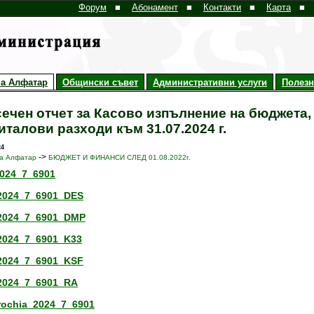
Форум
■
Абонамент
■
Контакти
■
Карта
■
а Алфатар
Общински съвет
Административни услуги
Полез
ечен отчет за Касово изпълнение на бюджета,
италови разходи към 31.07.2024 г.
24
->
а Алфатар
БЮДЖЕТ И ФИНАНСИ СЛЕД 01.08.2022г.
024_7_6901
2024_7_6901_DES
2024_7_6901_DMP
2024_7_6901_K33
2024_7_6901_KSF
2024_7_6901_RA
rochia_2024_7_6901