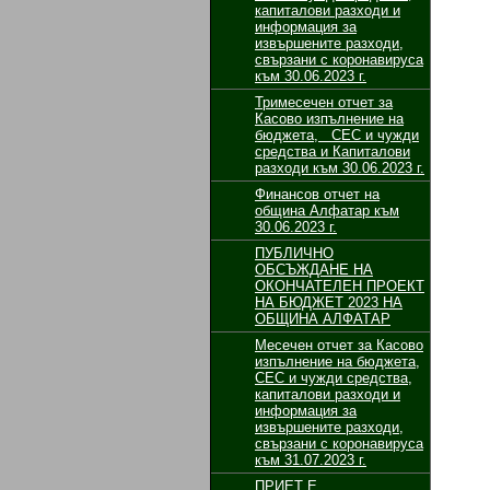
капиталови разходи и
информация за
извършените разходи,
свързани с коронавируса
към 30.06.2023 г.
Тримесечен отчет за
Касово изпълнение на
бюджета, СЕС и чужди
средства и Капиталови
разходи към 30.06.2023 г.
Финансов отчет на
община Алфатар към
30.06.2023 г.
ПУБЛИЧНО
ОБСЪЖДАНЕ НА
ОКОНЧАТЕЛЕН ПРОЕКТ
НА БЮДЖЕТ 2023 НА
ОБЩИНА АЛФАТАР
Месечен отчет за Касово
изпълнение на бюджета,
СЕС и чужди средства,
капиталови разходи и
информация за
извършените разходи,
свързани с коронавируса
към 31.07.2023 г.
ПРИЕТ Е