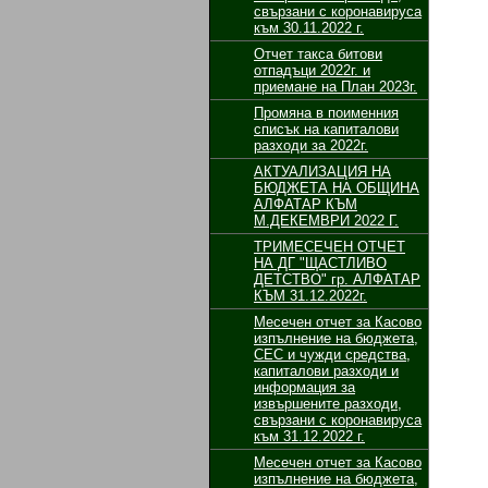
свързани с коронавируса
към 30.11.2022 г.
Отчет такса битови
отпадъци 2022г. и
приемане на План 2023г.
Промяна в поименния
списък на капиталови
разходи за 2022г.
АКТУАЛИЗАЦИЯ НА
БЮДЖЕТА НА ОБЩИНА
АЛФАТАР КЪМ
М.ДЕКЕМВРИ 2022 Г.
ТРИМЕСЕЧЕН ОТЧЕТ
НА ДГ "ЩАСТЛИВО
ДЕТСТВО" гр. АЛФАТАР
КЪМ 31.12.2022г.
Месечен отчет за Касово
изпълнение на бюджета,
СЕС и чужди средства,
капиталови разходи и
информация за
извършените разходи,
свързани с коронавируса
към 31.12.2022 г.
Месечен отчет за Касово
изпълнение на бюджета,