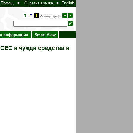
Помощ
■
Обратна връзка
■
English
Размер шрифт
на информация
Smart View
 СЕС и чужди средства и