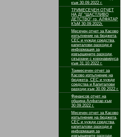
към 30.09.2022 г.
ТРИМЕСЕЧЕН ОТЧЕТ
НА ДГ "ЩАСТЛИВО
ДЕТСТВО" гр. АЛФАТАР
КЪМ 30.09.2022г.
Месечен отчет за Касово
изпълнение на бюджета,
СЕС и чужди средства,
капиталови разходи и
информация за
извършените разходи,
свързани с коронавируса
към 31.10.2022 г.
Тримесечен отчет за
Касово изпълнение на
бюджета, СЕС и чужди
средства и Капиталови
разходи към 30.09.2022 г.
Финансов отчет на
община Алфатар към
30.09.2022 г.
Месечен отчет за Касово
изпълнение на бюджета,
СЕС и чужди средства,
капиталови разходи и
информация за
извършените разходи,