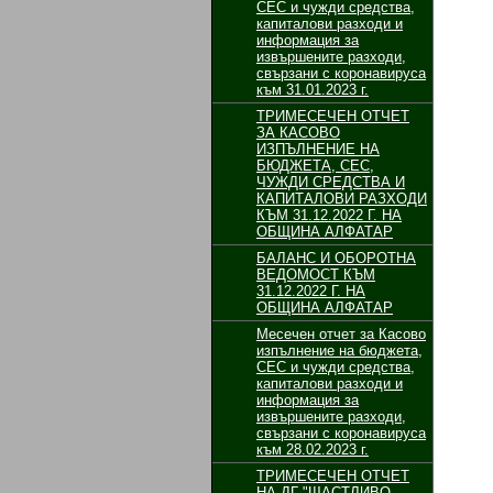
СЕС и чужди средства,
капиталови разходи и
информация за
извършените разходи,
свързани с коронавируса
към 31.01.2023 г.
ТРИМЕСЕЧЕН ОТЧЕТ
ЗА КАСОВО
ИЗПЪЛНЕНИЕ НА
БЮДЖЕТА, СЕС,
ЧУЖДИ СРЕДСТВА И
КАПИТАЛОВИ РАЗХОДИ
КЪМ 31.12.2022 Г. НА
ОБЩИНА АЛФАТАР
БАЛАНС И ОБОРОТНА
ВЕДОМОСТ КЪМ
31.12.2022 Г. НА
ОБЩИНА АЛФАТАР
Месечен отчет за Касово
изпълнение на бюджета,
СЕС и чужди средства,
капиталови разходи и
информация за
извършените разходи,
свързани с коронавируса
към 28.02.2023 г.
ТРИМЕСЕЧЕН ОТЧЕТ
НА ДГ "ЩАСТЛИВО