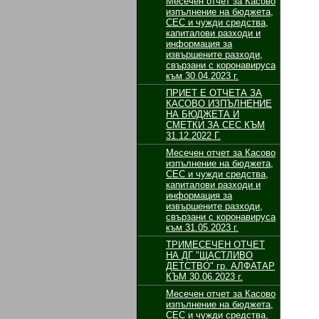
Месечен отчет за Касово
изпълнение на бюджета,
СЕС и чужди средства,
капиталови разходи и
информация за
извършените разходи,
свързани с коронавируса
към 30.04.2023 г.
ПРИЕТ Е ОТЧЕТА ЗА
КАСОВО ИЗПЪЛНЕНИЕ
НА БЮДЖЕТА И
СМЕТКИ ЗА СЕС КЪМ
31.12.2022 Г.
Месечен отчет за Касово
изпълнение на бюджета,
СЕС и чужди средства,
капиталови разходи и
информация за
извършените разходи,
свързани с коронавируса
към 31.05.2023 г.
ТРИМЕСЕЧЕН ОТЧЕТ
НА ДГ "ЩАСТЛИВО
ДЕТСТВО" гр. АЛФАТАР
КЪМ 30.06.2023 г.
Месечен отчет за Касово
изпълнение на бюджета,
СЕС и чужди средства,