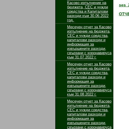
Касово изпълнение на
ses_
бюджета, СЕС и чужди
средства и Капиталови
ОТЧЕ
разходи към 30.06.2022
год.
Месечен отчет за Касово
изпълнение на бюджета,
СЕС и чужди средства,
капиталови разходи и
информация за
извършените разходи,
свързани с коронавируса
към 31.07.2022 г.
Месечен отчет за Касово
изпълнение на бюджета,
СЕС и чужди средства,
капиталови разходи и
информация за
извършените разходи,
свързани с коронавируса
към 31.08.2022 г.
Месечен отчет за Касово
изпълнение на бюджета,
СЕС и чужди средства,
капиталови разходи и
информация за
извършените разходи,
свързани с коронавируса