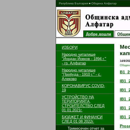
Република България ■ Община Алфатар
Добре дошли
Общин
Мес
ИЗБОРИ
кап
Народно читалище
"Йордан Йовков - 1894 г."
14/8/20
- гр. Алфатар
Общин
Народно читалище
B1_2
"Пробуда - 1910 г." - с.
Алеково
IB1_
КОРОНАВИРУС COVID-
IB1_
19
УСТРОЙСТВО НА
IB1_
ТЕРИТОРИЯТА,
СТРОИТЕЛСТВО СЛЕД
IB1_
01.01.2021г.
IB1_
БЮДЖЕТ И ФИНАНСИ
СЛЕД 01.08.2022г.
Pros
Тримесечен отчет за