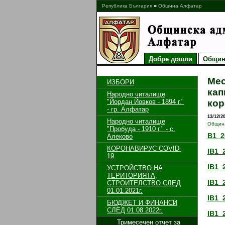
Република България ■ Община Алфатар
Добре дошли
Общин
Мес
ИЗБОРИ
кап
Народно читалище
"Йордан Йовков - 1894 г."
кор
- гр. Алфатар
13/12/2
Народно читалище
Общин
"Пробуда - 1910 г." - с.
B1_2
Алеково
КОРОНАВИРУС COVID-
IB1_
19
IB1_
УСТРОЙСТВО НА
ТЕРИТОРИЯТА,
IB1_
СТРОИТЕЛСТВО СЛЕД
01.01.2021г.
IB1_
БЮДЖЕТ И ФИНАНСИ
СЛЕД 01.08.2022г.
IB1_
Тримесечен отчет за