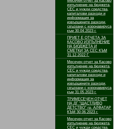
Месечен отчет за Касово
изпълнение на бюджета,
СЕС и чужди средства,
капиталови разходи и
информация за
извършените разходи,
свързани с коронавируса
към 30.04.2023 г.
ПРИЕТ Е ОТЧЕТА ЗА
КАСОВО ИЗПЪЛНЕНИЕ
НА БЮДЖЕТА И
СМЕТКИ ЗА СЕС КЪМ
31.12.2022 Г.
Месечен отчет за Касово
изпълнение на бюджета,
СЕС и чужди средства,
капиталови разходи и
информация за
извършените разходи,
свързани с коронавируса
към 31.05.2023 г.
ТРИМЕСЕЧЕН ОТЧЕТ
НА ДГ "ЩАСТЛИВО
ДЕТСТВО" гр. АЛФАТАР
КЪМ 30.06.2023 г.
Месечен отчет за Касово
изпълнение на бюджета,
СЕС и чужди средства,