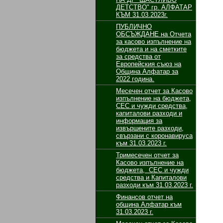
ДЕТСТВО" гр. АЛФАТАР
КЪМ 31.03.2023г.
ПУБЛИЧНО
ОБСЪЖДАНЕ на Отчета
за касово изпълнение на
бюджета и на сметките
за средства от
Европейския съюз на
Община Алфатар за
2022 година.
Месечен отчет за Касово
изпълнение на бюджета,
СЕС и чужди средства,
капиталови разходи и
информация за
извършените разходи,
свързани с коронавируса
към 31.03.2023 г.
Тримесечен отчет за
Касово изпълнение на
бюджета, СЕС и чужди
средства и Капиталови
разходи към 31.03.2023 г.
Финансов отчет на
община Алфатар към
31.03.2023 г.