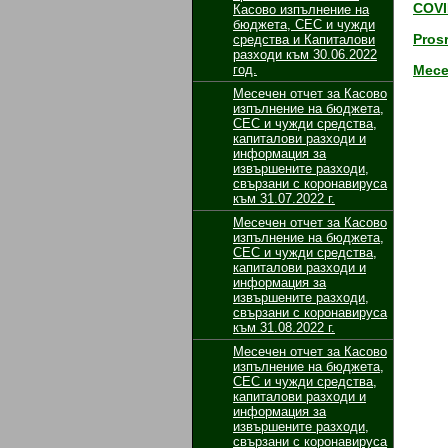
COVI
Касово изпълнение на
бюджета, СЕС и чужди
Pros
средства и Капиталови
разходи към 30.06.2022
год.
Месе
Месечен отчет за Касово
изпълнение на бюджета,
СЕС и чужди средства,
капиталови разходи и
информация за
извършените разходи,
свързани с коронавируса
към 31.07.2022 г.
Месечен отчет за Касово
изпълнение на бюджета,
СЕС и чужди средства,
капиталови разходи и
информация за
извършените разходи,
свързани с коронавируса
към 31.08.2022 г.
Месечен отчет за Касово
изпълнение на бюджета,
СЕС и чужди средства,
капиталови разходи и
информация за
извършените разходи,
свързани с коронавируса