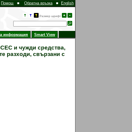
Помощ
■
Обратна връзка
■
English
Размер шрифт
на информация
Smart View
 СЕС и чужди средства,
е разходи, свързани с