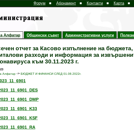
Форум
■
Абонамент
■
Контакти
■
Карта
■
а Алфатар
Общински съвет
Административни услуги
Полез
ечен отчет за Касово изпълнение на бюджета,
италови разходи и информация за извършенит
онавируса към 30.11.2023 г.
023
->
а Алфатар
БЮДЖЕТ И ФИНАНСИ СЛЕД 01.08.2022г.
023_11_6901
2023_11_6901_DES
2023_11_6901_DMP
2023_11_6901_K33
2023_11_6901_KSF
2023_11_6901_RA