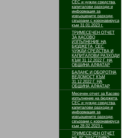
СЕС и чужди средства,
капиталови разходи и
информация за
извършените разходи,
свързани с коронавируса
към 31.01.2023 г.
ТРИМЕСЕЧЕН ОТЧЕТ
ЗА КАСОВО
ИЗПЪЛНЕНИЕ НА
БЮДЖЕТА, СЕС,
ЧУЖДИ СРЕДСТВА И
КАПИТАЛОВИ РАЗХОДИ
КЪМ 31.12.2022 Г. НА
ОБЩИНА АЛФАТАР
БАЛАНС И ОБОРОТНА
ВЕДОМОСТ КЪМ
31.12.2022 Г. НА
ОБЩИНА АЛФАТАР
Месечен отчет за Касово
изпълнение на бюджета,
СЕС и чужди средства,
капиталови разходи и
информация за
извършените разходи,
свързани с коронавируса
към 28.02.2023 г.
ТРИМЕСЕЧЕН ОТЧЕТ
НА ДГ "ЩАСТЛИВО