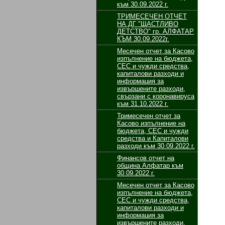
към 30.09.2022 г.
ТРИМЕСЕЧЕН ОТЧЕТ
НА ДГ "ЩАСТЛИВО
ДЕТСТВО" гр. АЛФАТАР
КЪМ 30.09.2022г.
Месечен отчет за Касово
изпълнение на бюджета,
СЕС и чужди средства,
капиталови разходи и
информация за
извършените разходи,
свързани с коронавируса
към 31.10.2022 г.
Тримесечен отчет за
Касово изпълнение на
бюджета, СЕС и чужди
средства и Капиталови
разходи към 30.09.2022 г.
Финансов отчет на
община Алфатар към
30.09.2022 г.
Месечен отчет за Касово
изпълнение на бюджета,
СЕС и чужди средства,
капиталови разходи и
информация за
извършените разходи,