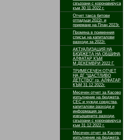
свързани с коронавируса
към 30.11.2022 г.
Отчет такса битови
отпадъци 2022г. и
приемане на План 2023г.
Промяна в поименния
списък на капиталови
разходи за 2022г.
АКТУАЛИЗАЦИЯ НА
БЮДЖЕТА НА ОБЩИНА
АЛФАТАР КЪМ
М.ДЕКЕМВРИ 2022 Г.
ТРИМЕСЕЧЕН ОТЧЕТ
НА ДГ "ЩАСТЛИВО
ДЕТСТВО" гр. АЛФАТАР
КЪМ 31.12.2022г.
Месечен отчет за Касово
изпълнение на бюджета,
СЕС и чужди средства,
капиталови разходи и
информация за
извършените разходи,
свързани с коронавируса
към 31.12.2022 г.
Месечен отчет за Касово
изпълнение на бюджета,