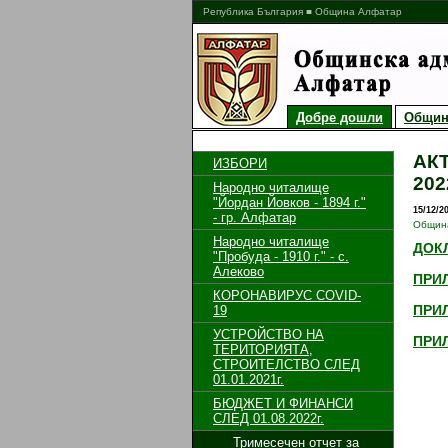
Република България ■ Община Алфатар
Добре дошли
Общин
АК
ИЗБОРИ
202
Народно читалище
"Йордан Йовков - 1894 г."
15/12/2
- гр. Алфатар
Общин
Народно читалище
ДОК
"Пробуда - 1910 г." - с.
Алеково
ПРИ
КОРОНАВИРУС COVID-
ПРИ
19
УСТРОЙСТВО НА
ПРИ
ТЕРИТОРИЯТА,
СТРОИТЕЛСТВО СЛЕД
01.01.2021г.
БЮДЖЕТ И ФИНАНСИ
СЛЕД 01.08.2022г.
Тримесечен отчет за