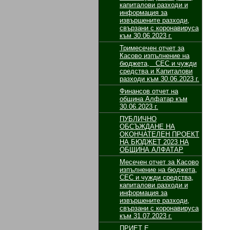
капиталови разходи и
информация за
извършените разходи,
свързани с коронавируса
към 30.06.2023 г.
Тримесечен отчет за
Касово изпълнение на
бюджета, СЕС и чужди
средства и Капиталови
разходи към 30.06.2023 г.
Финансов отчет на
община Алфатар към
30.06.2023 г.
ПУБЛИЧНО
ОБСЪЖДАНЕ НА
ОКОНЧАТЕЛЕН ПРОЕКТ
НА БЮДЖЕТ 2023 НА
ОБЩИНА АЛФАТАР
Месечен отчет за Касово
изпълнение на бюджета,
СЕС и чужди средства,
капиталови разходи и
информация за
извършените разходи,
свързани с коронавируса
към 31.07.2023 г.
ПРИЕТ Е