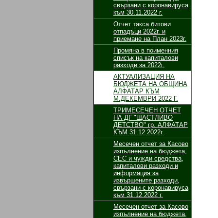
свързани с коронавируса
към 30.11.2022 г.
Отчет такса битови
отпадъци 2022г. и
приемане на План 2023г.
Промяна в поименния
списък на капиталови
разходи за 2022г.
АКТУАЛИЗАЦИЯ НА
БЮДЖЕТА НА ОБЩИНА
АЛФАТАР КЪМ
М.ДЕКЕМВРИ 2022 Г.
ТРИМЕСЕЧЕН ОТЧЕТ
НА ДГ "ЩАСТЛИВО
ДЕТСТВО" гр. АЛФАТАР
КЪМ 31.12.2022г.
Месечен отчет за Касово
изпълнение на бюджета,
СЕС и чужди средства,
капиталови разходи и
информация за
извършените разходи,
свързани с коронавируса
към 31.12.2022 г.
Месечен отчет за Касово
изпълнение на бюджета,