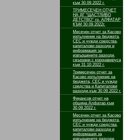
към 30.09.2022 г.
ТРИМЕСЕЧЕН ОТЧЕТ
НА ДГ "ЩАСТЛИВО
ДЕТСТВО" гр. АЛФАТАР
КЪМ 30.09.2022г.
Месечен отчет за Касово
изпълнение на бюджета,
СЕС и чужди средства,
капиталови разходи и
информация за
извършените разходи,
свързани с коронавируса
към 31.10.2022 г.
Тримесечен отчет за
Касово изпълнение на
бюджета, СЕС и чужди
средства и Капиталови
разходи към 30.09.2022 г.
Финансов отчет на
община Алфатар към
30.09.2022 г.
Месечен отчет за Касово
изпълнение на бюджета,
СЕС и чужди средства,
капиталови разходи и
информация за
извършените разходи,