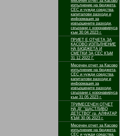
Месечен отчет за Касово
изпълнение на бюджета,
СЕС и чужди средства,
капиталови разходи и
информация за
извършените разходи,
свързани с коронавируса
към 30.04.2023 г.
ПРИЕТ Е ОТЧЕТА ЗА
КАСОВО ИЗПЪЛНЕНИЕ
НА БЮДЖЕТА И
СМЕТКИ ЗА СЕС КЪМ
31.12.2022 Г.
Месечен отчет за Касово
изпълнение на бюджета,
СЕС и чужди средства,
капиталови разходи и
информация за
извършените разходи,
свързани с коронавируса
към 31.05.2023 г.
ТРИМЕСЕЧЕН ОТЧЕТ
НА ДГ "ЩАСТЛИВО
ДЕТСТВО" гр. АЛФАТАР
КЪМ 30.06.2023 г.
Месечен отчет за Касово
изпълнение на бюджета,
СЕС и чужди средства,