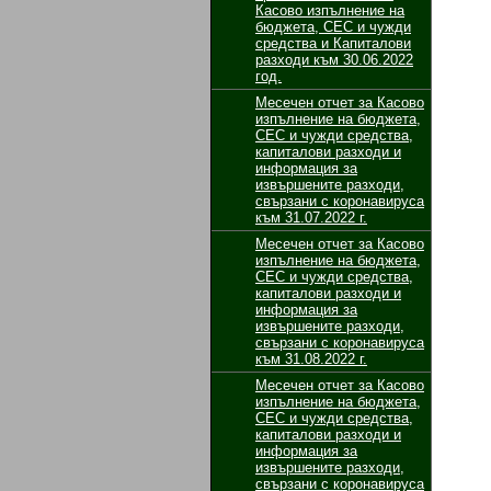
Касово изпълнение на
бюджета, СЕС и чужди
средства и Капиталови
разходи към 30.06.2022
год.
Месечен отчет за Касово
изпълнение на бюджета,
СЕС и чужди средства,
капиталови разходи и
информация за
извършените разходи,
свързани с коронавируса
към 31.07.2022 г.
Месечен отчет за Касово
изпълнение на бюджета,
СЕС и чужди средства,
капиталови разходи и
информация за
извършените разходи,
свързани с коронавируса
към 31.08.2022 г.
Месечен отчет за Касово
изпълнение на бюджета,
СЕС и чужди средства,
капиталови разходи и
информация за
извършените разходи,
свързани с коронавируса