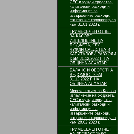
СЕС и чужди средства,
капиталови разходи и
информация за
извършените разходи,
свързани с коронавируса
към 31.01.2023 г.
ТРИМЕСЕЧЕН ОТЧЕТ
ЗА КАСОВО
ИЗПЪЛНЕНИЕ НА
БЮДЖЕТА, СЕС,
ЧУЖДИ СРЕДСТВА И
КАПИТАЛОВИ РАЗХОДИ
КЪМ 31.12.2022 Г. НА
ОБЩИНА АЛФАТАР
БАЛАНС И ОБОРОТНА
ВЕДОМОСТ КЪМ
31.12.2022 Г. НА
ОБЩИНА АЛФАТАР
Месечен отчет за Касово
изпълнение на бюджета,
СЕС и чужди средства,
капиталови разходи и
информация за
извършените разходи,
свързани с коронавируса
към 28.02.2023 г.
ТРИМЕСЕЧЕН ОТЧЕТ
НА ДГ "ЩАСТЛИВО