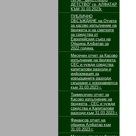
ДЕТСТВО" гр. АЛФАТАР
КЪМ 31.03.2023г.
ПУБЛИЧНО
ОБСЪЖДАНЕ на Отчета
за касово изпълнение на
бюджета и на сметките
за средства от
Европейския съюз на
Община Алфатар за
2022 година.
Месечен отчет за Касово
изпълнение на бюджета,
СЕС и чужди средства,
капиталови разходи и
информация за
извършените разходи,
свързани с коронавируса
към 31.03.2023 г.
Тримесечен отчет за
Касово изпълнение на
бюджета, СЕС и чужди
средства и Капиталови
разходи към 31.03.2023 г.
Финансов отчет на
община Алфатар към
31.03.2023 г.