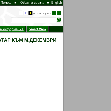
Помощ
■
Обратна връзка
■
English
Размер шрифт
на информация
Smart View
ТАР КЪМ М.ДЕКЕМВРИ