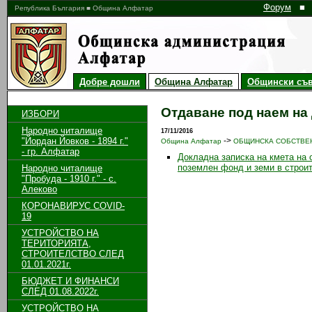
Форум
■
Република България ■ Община Алфатар
Добре дошли
Община Алфатар
Общински съв
Отдаване под наем на
ИЗБОРИ
Народно читалище
17/11/2016
"Йордан Йовков - 1894 г."
->
Община Алфатар
ОБЩИНСКА СОБСТВЕ
- гр. Алфатар
Докладна записка на кмета на
поземлен фонд и земи в строи
Народно читалище
"Пробуда - 1910 г." - с.
Алеково
КОРОНАВИРУС COVID-
19
УСТРОЙСТВО НА
ТЕРИТОРИЯТА,
СТРОИТЕЛСТВО СЛЕД
01.01.2021г.
БЮДЖЕТ И ФИНАНСИ
СЛЕД 01.08.2022г.
УСТРОЙСТВО НА