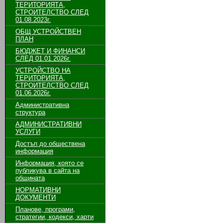
ТЕРИТОРИЯТА,
СТРОИТЕЛСТВО СЛЕД
01.08.2023г.
ОБЩ УСТРОЙСТВЕН
ПЛАН
БЮДЖЕТ И ФИНАНСИ
СЛЕД 01.01.2026г.
УСТРОЙСТВО НА
ТЕРИТОРИЯТА,
СТРОИТЕЛСТВО СЛЕД
01.06.2026г.
Административна
структура
АДМИНИСТРАТИВНИ
УСЛУГИ
Достъп до обществена
информация
Информация, която се
публикува в сайта на
общината
НОРМАТИВНИ
ДОКУМЕНТИ
Планове, програми,
стратегии, кодекси, харти