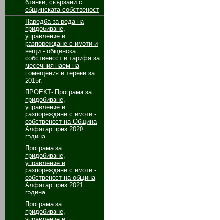
бланки, свързани с
общинската собственост
Наредба за реда на
придобиване,
управление и
разпореждане с имоти и
вещи - общинска
собственост и тарифа за
месечния наем на
помещения и терени за
2015г.
ПРОЕКТ- Програма за
придобиване,
управление и
разпореждане с имоти -
собственост на Община
Алфатар през 2020
година
Програма за
придобиване,
управление и
разпореждане с имоти -
собственост на община
Алфатар през 2021
година
Програма за
придобиване,
управление и