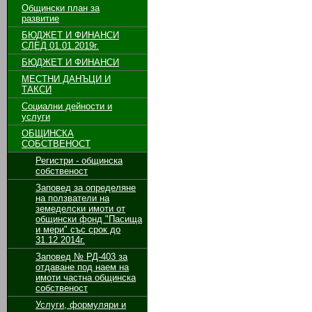
Общински план за
развитие
БЮДЖЕТ И ФИНАНСИ
СЛЕД 01.01.2019г.
БЮДЖЕТ И ФИНАНСИ
МЕСТНИ ДАНЪЦИ И
ТАКСИ
Социални дейности и
услуги
ОБЩИНСКА
СОБСТВЕНОСТ
Регистри - общинска
собственост
Заповед за определяне
на ползватели на
земеделски имоти от
общински фонд "Пасища
и мери" със срок до
31.12.2014г.
Заповед № РД-403 за
отдаване под наем на
имоти частна общинска
собственост
Услуги, формуляри и