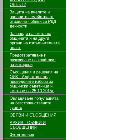
ОБЕКТИ
Защита на пчелите и
пчелните семейства от
отравяне - обяви за РДД
дейности
Заповеди на кмета на
общината и на други
органи на изпълнителната
власт
Предотвратяване и
разкриване на конфликт
на интереси
Съобщения и решения на
ОИК - Алфатар след
проведените избори за
общински съветници и
кметове на 25.10.2015г.
Овладяване популацията
на безстопанствените
кучета
ОБЯВИ И СЪОБЩЕНИЯ
АРХИВ - ОБЯВИ И
СЪОБЩЕНИЯ
Фотогалерия