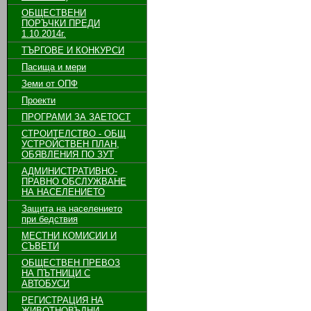
ОБЩЕСТВЕНИ
ПОРЪЧКИ ПРЕДИ
1.10.2014г.
ТЪРГОВЕ И КОНКУРСИ
Пасища и мери
Земи от ОПФ
Проекти
ПРОГРАМИ ЗА ЗАЕТОСТ
СТРОИТЕЛСТВО - ОБЩ
УСТРОЙСТВЕН ПЛАН,
ОБЯВЛЕНИЯ ПО ЗУТ
АДМИНИСТРАТИВНО-
ПРАВНО ОБСЛУЖВАНЕ
НА НАСЕЛЕНИЕТО
Защита на населението
при бедствия
МЕСТНИ КОМИСИИ И
СЪВЕТИ
ОБЩЕСТВЕН ПРЕВОЗ
НА ПЪТНИЦИ С
АВТОБУСИ
РЕГИСТРАЦИЯ НА
ЖИВОТНОВЪДНИ