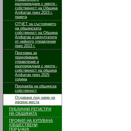
разпореждане с имоти -
собственост на Община
Алфатар през 2023 г.
приета
ОТЧЕТ за състоянието
на общинската
собственост на Община
Алфатар и резултатите
от нейното управление
през 2023 г.
Програма за
придобиване,
управление и
разпореждане с имоти -
собственост на община
Алфатар през 2025
година
Продажба на общинска
собственост
Отдаване под наем на
дворни места
ПУБЛИЧНИ РЕГИСТРИ
НА ОБЩИНАТА
ПРОФИЛ НА КУПУВАЧА
(ОБЩЕСТВЕНИ
ПОРЪЧКИ)