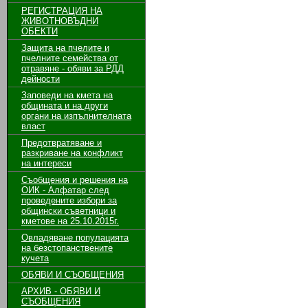
РЕГИСТРАЦИЯ НА
ЖИВОТНОВЪДНИ
ОБЕКТИ
Защита на пчелите и
пчелните семейства от
отравяне - обяви за РДД
дейности
Заповеди на кмета на
общината и на други
органи на изпълнителната
власт
Предотвратяване и
разкриване на конфликт
на интереси
Съобщения и решения на
ОИК - Алфатар след
проведените избори за
общински съветници и
кметове на 25.10.2015г.
Овладяване популацията
на безстопанствените
кучета
ОБЯВИ И СЪОБЩЕНИЯ
АРХИВ - ОБЯВИ И
СЪОБЩЕНИЯ