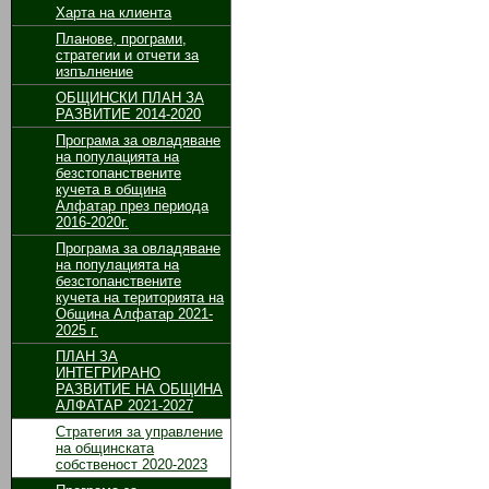
Харта на клиента
Планове, програми,
стратегии и отчети за
изпълнение
ОБЩИНСКИ ПЛАН ЗА
РАЗВИТИЕ 2014-2020
Програма за овладяване
на популацията на
безстопанствените
кучета в община
Алфатар през периода
2016-2020г.
Програма за овладяване
на популацията на
безстопанствените
кучета на територията на
Община Алфатар 2021-
2025 г.
ПЛАН ЗА
ИНТЕГРИРАНО
РАЗВИТИЕ НА ОБЩИНА
АЛФАТАР 2021-2027
Стратегия за управление
на общинската
собственост 2020-2023