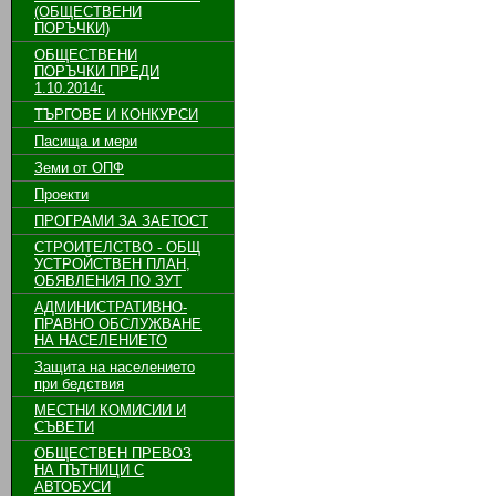
(ОБЩЕСТВЕНИ
ПОРЪЧКИ)
ОБЩЕСТВЕНИ
ПОРЪЧКИ ПРЕДИ
1.10.2014г.
ТЪРГОВЕ И КОНКУРСИ
Пасища и мери
Земи от ОПФ
Проекти
ПРОГРАМИ ЗА ЗАЕТОСТ
СТРОИТЕЛСТВО - ОБЩ
УСТРОЙСТВЕН ПЛАН,
ОБЯВЛЕНИЯ ПО ЗУТ
АДМИНИСТРАТИВНО-
ПРАВНО ОБСЛУЖВАНЕ
НА НАСЕЛЕНИЕТО
Защита на населението
при бедствия
МЕСТНИ КОМИСИИ И
СЪВЕТИ
ОБЩЕСТВЕН ПРЕВОЗ
НА ПЪТНИЦИ С
АВТОБУСИ