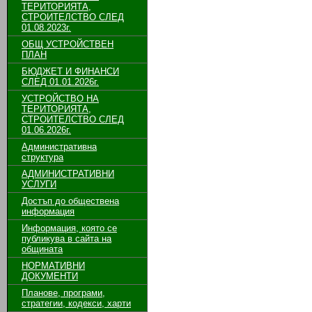
ТЕРИТОРИЯТА,
СТРОИТЕЛСТВО СЛЕД
01.08.2023г.
ОБЩ УСТРОЙСТВЕН
ПЛАН
БЮДЖЕТ И ФИНАНСИ
СЛЕД 01.01.2026г.
УСТРОЙСТВО НА
ТЕРИТОРИЯТА,
СТРОИТЕЛСТВО СЛЕД
01.06.2026г.
Административна
структура
АДМИНИСТРАТИВНИ
УСЛУГИ
Достъп до обществена
информация
Информация, която се
публикува в сайта на
общината
НОРМАТИВНИ
ДОКУМЕНТИ
Планове, програми,
стратегии, кодекси, харти