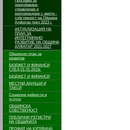
Програма за
придобиване,
управление и
разпореждане с имоти -
собственост на Община
Алфатар през 2023 г.
АКТУАЛИЗАЦИЯ НА
ПЛАН ЗА
ИНТЕГРИРАНО
РАЗВИТИЕ НА ОБЩИНА
АЛФАТАР 2021-2027
Общински план за
развитие
БЮДЖЕТ И ФИНАНСИ
СЛЕД 01.01.2019г.
БЮДЖЕТ И ФИНАНСИ
МЕСТНИ ДАНЪЦИ И
ТАКСИ
Социални дейности и
услуги
ОБЩИНСКА
СОБСТВЕНОСТ
ПУБЛИЧНИ РЕГИСТРИ
НА ОБЩИНАТА
ПРОФИЛ НА КУПУВАЧА