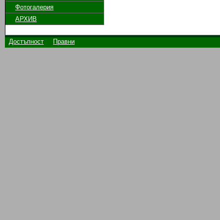
Фотогалерия
АРХИВ
Достъпност
Правни