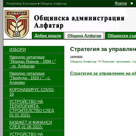
Форум
■
Република България ■ Община Алфатар
Добре дошли
Община Алфатар
Общински съв
Стратегия за управле
ИЗБОРИ
Народно читалище
12/9/2022
"Йордан Йовков - 1894 г."
->
Община Алфатар
Планове, програми, стр
- гр. Алфатар
Стратегия за управление на о
Народно читалище
"Пробуда - 1910 г." - с.
Алеково
КОРОНАВИРУС COVID-
19
УСТРОЙСТВО НА
ТЕРИТОРИЯТА,
СТРОИТЕЛСТВО СЛЕД
01.01.2021г.
БЮДЖЕТ И ФИНАНСИ
СЛЕД 01.08.2022г.
УСТРОЙСТВО НА