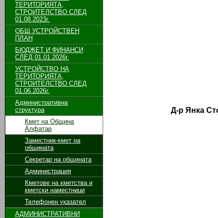
ТЕРИТОРИЯТА,
СТРОИТЕЛСТВО СЛЕД
01.08.2023г.
ОБЩ УСТРОЙСТВЕН
ПЛАН
БЮДЖЕТ И ФИНАНСИ
СЛЕД 01.01.2026г.
УСТРОЙСТВО НА
ТЕРИТОРИЯТА,
СТРОИТЕЛСТВО СЛЕД
01.06.2026г.
Административна
структура
Д-р Янка С
Кмет на Община
Алфатар
Заместник-кмет на
общината
Секретар на общината
Администрация
Кметове на кметства и
кметски наместници
Телефонен указател
АДМИНИСТРАТИВНИ