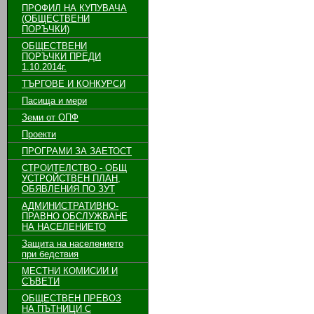
ПРОФИЛ НА КУПУВАЧА
(ОБЩЕСТВЕНИ
ПОРЪЧКИ)
ОБЩЕСТВЕНИ
ПОРЪЧКИ ПРЕДИ
1.10.2014г.
ТЪРГОВЕ И КОНКУРСИ
Пасища и мери
Земи от ОПФ
Проекти
ПРОГРАМИ ЗА ЗАЕТОСТ
СТРОИТЕЛСТВО - ОБЩ
УСТРОЙСТВЕН ПЛАН,
ОБЯВЛЕНИЯ ПО ЗУТ
АДМИНИСТРАТИВНО-
ПРАВНО ОБСЛУЖВАНЕ
НА НАСЕЛЕНИЕТО
Защита на населението
при бедствия
МЕСТНИ КОМИСИИ И
СЪВЕТИ
ОБЩЕСТВЕН ПРЕВОЗ
НА ПЪТНИЦИ С