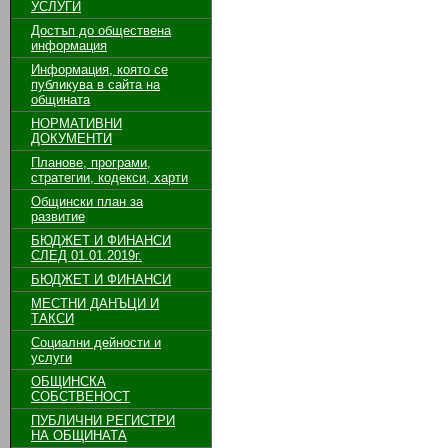
УСЛУГИ
Достъп до обществена
информация
Информация, която се
публикува в сайта на
общината
НОРМАТИВНИ
ДОКУМЕНТИ
Планове, програми,
стратегии, кодекси, харти
Общински план за
развитие
БЮДЖЕТ И ФИНАНСИ
СЛЕД 01.01.2019г.
БЮДЖЕТ И ФИНАНСИ
МЕСТНИ ДАНЪЦИ И
ТАКСИ
Социални дейности и
услуги
ОБЩИНСКА
СОБСТВЕНОСТ
ПУБЛИЧНИ РЕГИСТРИ
НА ОБЩИНАТА