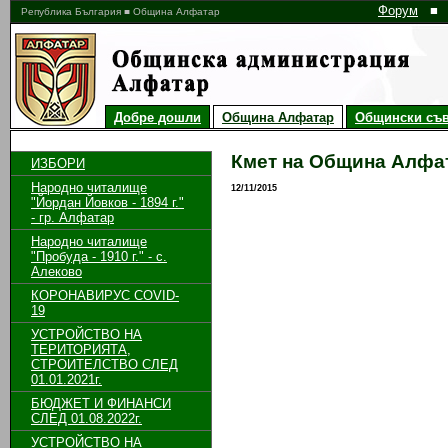
Форум
■
Република България ■ Община Алфатар
Добре дошли
Община Алфатар
Общински съв
Кмет на Община Алфа
ИЗБОРИ
Народно читалище
12/11/2015
"Йордан Йовков - 1894 г."
- гр. Алфатар
Народно читалище
"Пробуда - 1910 г." - с.
Алеково
КОРОНАВИРУС COVID-
19
УСТРОЙСТВО НА
ТЕРИТОРИЯТА,
СТРОИТЕЛСТВО СЛЕД
01.01.2021г.
БЮДЖЕТ И ФИНАНСИ
СЛЕД 01.08.2022г.
УСТРОЙСТВО НА