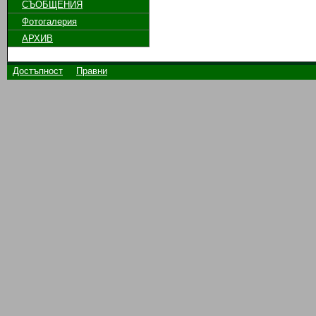
СЪОБЩЕНИЯ
Фотогалерия
АРХИВ
Достъпност
Правни