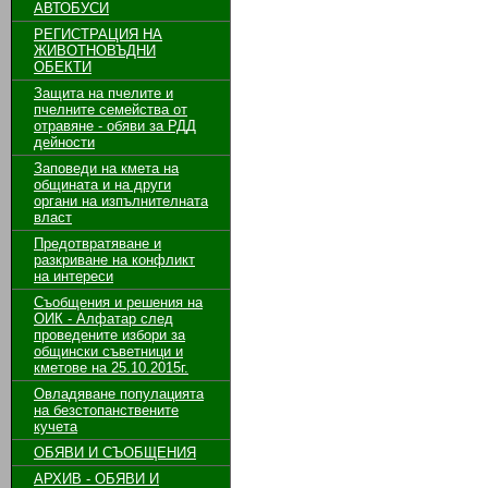
АВТОБУСИ
РЕГИСТРАЦИЯ НА
ЖИВОТНОВЪДНИ
ОБЕКТИ
Защита на пчелите и
пчелните семейства от
отравяне - обяви за РДД
дейности
Заповеди на кмета на
общината и на други
органи на изпълнителната
власт
Предотвратяване и
разкриване на конфликт
на интереси
Съобщения и решения на
ОИК - Алфатар след
проведените избори за
общински съветници и
кметове на 25.10.2015г.
Овладяване популацията
на безстопанствените
кучета
ОБЯВИ И СЪОБЩЕНИЯ
АРХИВ - ОБЯВИ И