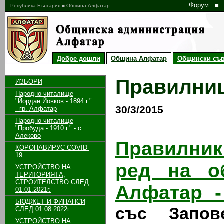
Форум
■
Република България ■ Община Алфатар
Добре дошли
Община Алфатар
Общински съв
Правилни
ИЗБОРИ
Народно читалище
"Йордан Йовков - 1894 г."
30/3/2015
- гр. Алфатар
Народно читалище
"Пробуда - 1910 г." - с.
Алеково
Правилни
КОРОНАВИРУС COVID-
19
ред на о
УСТРОЙСТВО НА
ТЕРИТОРИЯТА,
СТРОИТЕЛСТВО СЛЕД
Алфатар -
01.01.2021г.
БЮДЖЕТ И ФИНАНСИ
със Запове
СЛЕД 01.08.2022г.
УСТРОЙСТВО НА