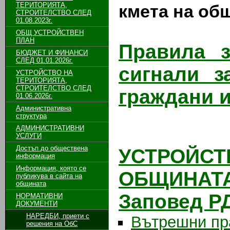
ТЕРИТОРИЯТА,
кмета на об
СТРОИТЕЛСТВО СЛЕД
01.08.2023г.
ОБЩ УСТРОЙСТВЕН
ПЛАН
Правила з
БЮДЖЕТ И ФИНАНСИ
СЛЕД 01.01.2026г.
сигнали з
УСТРОЙСТВО НА
ТЕРИТОРИЯТА,
СТРОИТЕЛСТВО СЛЕД
граждани 
01.06.2026г.
Административна
структура
АДМИНИСТРАТИВНИ
УСЛУГИ
Достъп до обществена
УСТРОЙС
информация
Информация, която се
ОБЩИНАТА 
публикува в сайта на
общината
Заповед РД
НОРМАТИВНИ
ДОКУМЕНТИ
НАРЕДБИ, приети с
Вътрешни пр
решения на ОбС