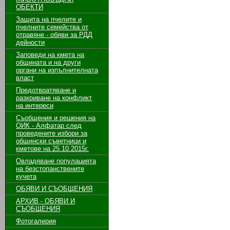
ОБЕКТИ
Защита на пчелите и
пчелните семейства от
отравяне - обяви за РДД
дейности
Заповеди на кмета на
общината и на други
органи на изпълнителната
власт
Предотвратяване и
разкриване на конфликт
на интереси
Съобщения и решения на
ОИК - Алфатар след
проведените избори за
общински съветници и
кметове на 25.10.2015г.
Овладяване популацията
на безстопанствените
кучета
ОБЯВИ И СЪОБЩЕНИЯ
АРХИВ - ОБЯВИ И
СЪОБЩЕНИЯ
Фотогалерия