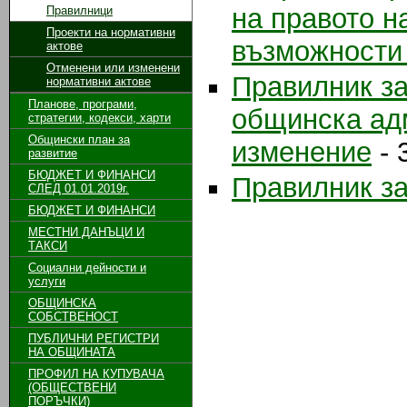
на правото н
Правилници
Проекти на нормативни
възможности 
актове
Отменени или изменени
Правилник за
нормативни актове
Планове, програми,
общинска ад
стратегии, кодекси, харти
Общински план за
изменение
- 
развитие
БЮДЖЕТ И ФИНАНСИ
Правилник за
СЛЕД 01.01.2019г.
БЮДЖЕТ И ФИНАНСИ
МЕСТНИ ДАНЪЦИ И
ТАКСИ
Социални дейности и
услуги
ОБЩИНСКА
СОБСТВЕНОСТ
ПУБЛИЧНИ РЕГИСТРИ
НА ОБЩИНАТА
ПРОФИЛ НА КУПУВАЧА
(ОБЩЕСТВЕНИ
ПОРЪЧКИ)