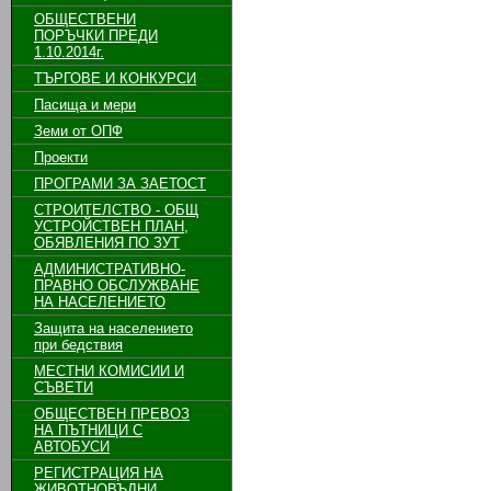
ОБЩЕСТВЕНИ
ПОРЪЧКИ ПРЕДИ
1.10.2014г.
ТЪРГОВЕ И КОНКУРСИ
Пасища и мери
Земи от ОПФ
Проекти
ПРОГРАМИ ЗА ЗАЕТОСТ
СТРОИТЕЛСТВО - ОБЩ
УСТРОЙСТВЕН ПЛАН,
ОБЯВЛЕНИЯ ПО ЗУТ
АДМИНИСТРАТИВНО-
ПРАВНО ОБСЛУЖВАНЕ
НА НАСЕЛЕНИЕТО
Защита на населението
при бедствия
МЕСТНИ КОМИСИИ И
СЪВЕТИ
ОБЩЕСТВЕН ПРЕВОЗ
НА ПЪТНИЦИ С
АВТОБУСИ
РЕГИСТРАЦИЯ НА
ЖИВОТНОВЪДНИ