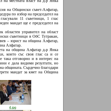
л на местната власт на д-р Янка
сия на Общински съвет-Алфатар,
цедура по избор на председател на
гласували 11 съветници, 1 глас
реден мандат ще е председател на
 областен управител на област
ински съветници в ОбС Тутракан,
вев – юрист на община Алфатар,
ина Алфатар.
та на община Алфатар д-р Янка
и, които със своя глас са и се
е така отговорно и в интерес на
дини е дала видими резултати, но
 на общината. Сърдечно благодари
 трети мандат за кмет на Община
4.jpg