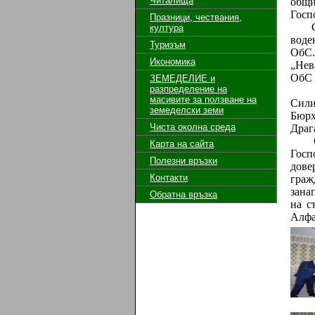
Читалища
общи
Госп
Празници, чествания,
След
култура
воде
Туризъм
ОбС.
Икономика
„Нев
ОбС 
ЗЕМЕДЕЛИЕ и
разпределение на
Гост
масивите за ползване на
Сили
земeделски земи
Бюрх
Чиста околна среда
Драг
След
Карта на сайта
Госп
Полезни връзки
дове
Контакти
граж
зана
Обратна връзка
на с
Алфа