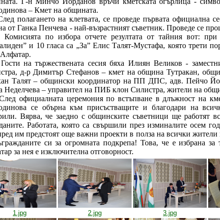
ната. Г-н Минчо Йорданов връчи кметската огърлица - симво
одинова – Кмет на общината.
 полагането на клетвата, се проведе първата официална се
на от Ганка Пенчева - най-възрастният съветник. Проведе се про
 Комисията по избора отчете резултата от тайния вот: при 
алиден” и 10 гласа са „За” Елис Талят-Мустафа, която трети по
Алфатар.
и на тържествената сесия бяха Илиян Великов - заместник
стра, д-р Димитър Стефанов – кмет на община Тутракан, общ
ан Талят – общински координатор на ПП ДПС, адв. Пейчо Йо
а Неделчева – управител на ПИБ клон Силистра, жители на общ
 официалната церемония по встъпване в длъжност на кме
одинова се обърна към присъстващите и благодари на всичк
рили. Вярва, че заедно с общинските съветници ще работят вс
даните. Работата, която са свършили през изминалите осем го
пред им предстоят още важни проекти в полза на всички жители
ъгражданите си за огромната подкрепа! Това, че е избрана за
тар за нея е изключителна отговорност.
1.jpg
2.jpg
3.jpg