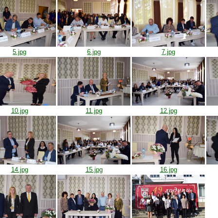
5.jpg
6.jpg
7.jpg
10.jpg
11.jpg
12.jpg
14.jpg
15.jpg
16.jpg