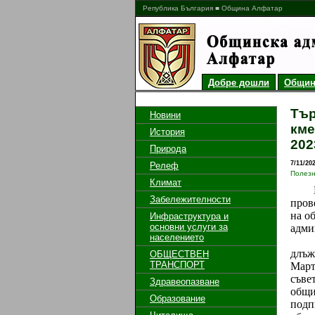
Република България ■ Община Алфатар
Добре дошли
Общин
Тър
Новини
кме
История
202
Природа
7/11/20
Релеф
Полез
Климат
На 0
Забележителности
пров
на о
Инфраструктура и
основни услуги за
адми
населението
Обл
длъж
ОБЩЕСТВЕН
ТРАНСПОРТ
Март
съве
Здравеопазване
общи
Образование
подп