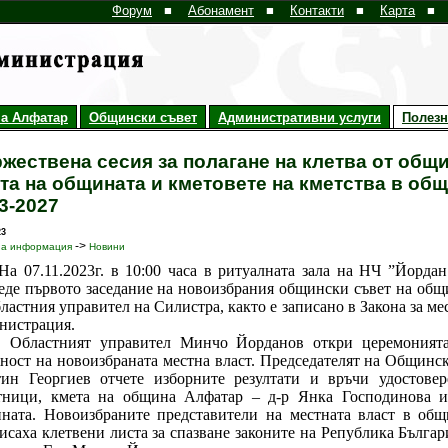
Форум
■
Абонамент
■
Контакти
■
Карта
■
а Алфатар
Общински съвет
Административни услуги
Полез
жествена сесия за полагане на клетва от общ
та на общината и кметовете на кметства в об
3-2027
23
->
на информация
Новини
7.11.2023г. в 10:00 часа в ритуалната зала на НЧ ”Йордан 
еде първото заседание на новоизбрания общински съвет на общ
бластния управител на Силистра, както е записано в Закона за м
нистрация.
астният управител Минчо Йорданов откри церемонията п
ност на новоизбраната местна власт. Председателят на Общинс
ин Георгиев отчете изборните резултати и връчи удостове
тници, кмета на община Алфатар – д-р Янка Господинова и
ната. Новоизбраните представители на местната власт в об
исаха клетвени листа за спазване законите на Република Българи