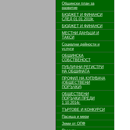
Общински план за
развитие
БЮДЖЕТ И ФИНАНСИ
СЛЕД 01.01.2019г.
БЮДЖЕТ И ФИНАНСИ
МЕСТНИ ДАНЪЦИ И
ТАКСИ
Социални дейности и
услуги
ОБЩИНСКА
СОБСТВЕНОСТ
ПУБЛИЧНИ РЕГИСТРИ
НА ОБЩИНАТА
ПРОФИЛ НА КУПУВАЧА
(ОБЩЕСТВЕНИ
ПОРЪЧКИ)
ОБЩЕСТВЕНИ
ПОРЪЧКИ ПРЕДИ
1.10.2014г.
ТЪРГОВЕ И КОНКУРСИ
Пасища и мери
Земи от ОПФ