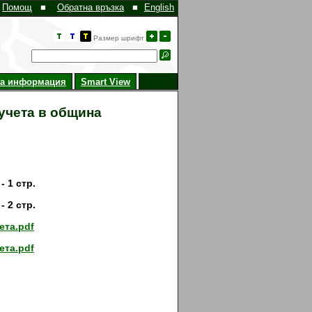
Помощ
■
Обратна връзка
■
English
Размер шрифт
на информация
Smart View
учета в община
- 1 стр.
- 2 стр.
ета.pdf
ета.pdf