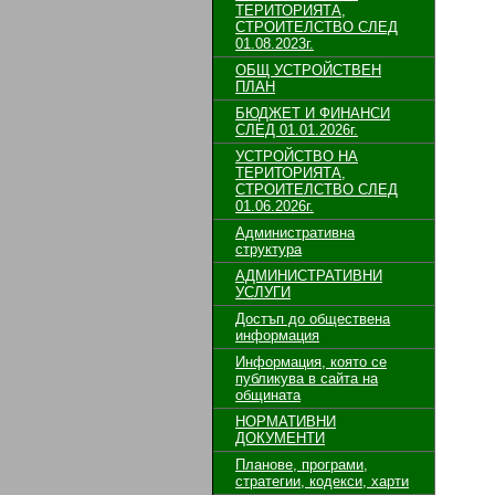
ТЕРИТОРИЯТА,
СТРОИТЕЛСТВО СЛЕД
01.08.2023г.
ОБЩ УСТРОЙСТВЕН
ПЛАН
БЮДЖЕТ И ФИНАНСИ
СЛЕД 01.01.2026г.
УСТРОЙСТВО НА
ТЕРИТОРИЯТА,
СТРОИТЕЛСТВО СЛЕД
01.06.2026г.
Административна
структура
АДМИНИСТРАТИВНИ
УСЛУГИ
Достъп до обществена
информация
Информация, която се
публикува в сайта на
общината
НОРМАТИВНИ
ДОКУМЕНТИ
Планове, програми,
стратегии, кодекси, харти