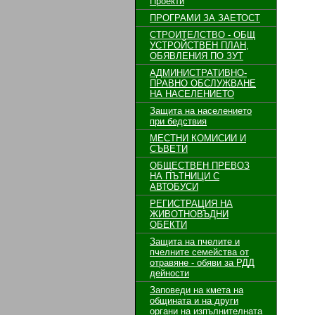
Проекти
ПРОГРАМИ ЗА ЗАЕТОСТ
СТРОИТЕЛСТВО - ОБЩ
УСТРОЙСТВЕН ПЛАН,
ОБЯВЛЕНИЯ ПО ЗУТ
АДМИНИСТРАТИВНО-
ПРАВНО ОБСЛУЖВАНЕ
НА НАСЕЛЕНИЕТО
Защита на населението
при бедствия
МЕСТНИ КОМИСИИ И
СЪВЕТИ
ОБЩЕСТВЕН ПРЕВОЗ
НА ПЪТНИЦИ С
АВТОБУСИ
РЕГИСТРАЦИЯ НА
ЖИВОТНОВЪДНИ
ОБЕКТИ
Защита на пчелите и
пчелните семейства от
отравяне - обяви за РДД
дейности
Заповеди на кмета на
общината и на други
органи на изпълнителната