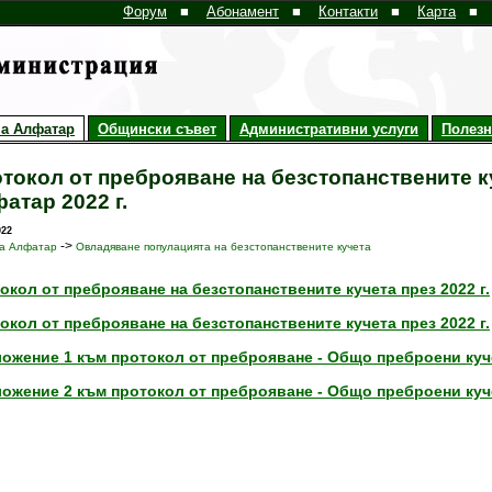
Форум
■
Абонамент
■
Контакти
■
Карта
■
а Алфатар
Общински съвет
Административни услуги
Полез
токол от преброяване на безстопанствените к
атар 2022 г.
022
->
а Алфатар
Овладяване популацията на безстопанствените кучета
окол от преброяване на безстопанствените кучета през 2022 г.
окол от преброяване на безстопанствените кучета през 2022 г.
ожение 1 към протокол от преброяване - Общо преброени куч
ожение 2 към протокол от преброяване - Общо преброени куч