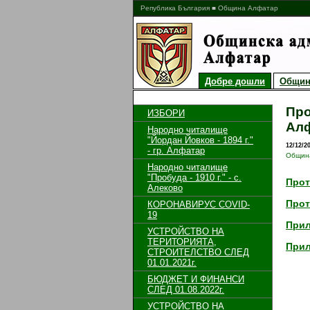
Република България ■ Община Алфатар
Добре дошли
Общин
Про
ИЗБОРИ
Алф
Народно читалище
"Йордан Йовков - 1894 г."
12/12/2
- гр. Алфатар
Общин
Народно читалище
"Пробуда - 1910 г." - с.
Прот
Алеково
Прот
КОРОНАВИРУС COVID-
19
Прил
УСТРОЙСТВО НА
ТЕРИТОРИЯТА,
Прил
СТРОИТЕЛСТВО СЛЕД
01.01.2021г.
БЮДЖЕТ И ФИНАНСИ
СЛЕД 01.08.2022г.
УСТРОЙСТВО НА