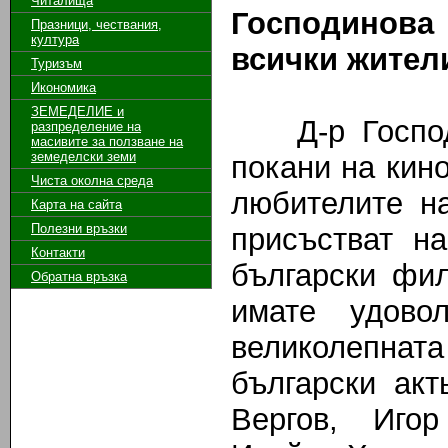
Читалища
Господинова 
Празници, чествания,
култура
всички жители
Туризъм
Икономика
ЗЕМЕДЕЛИЕ и
Д-р Господи
разпределение на
масивите за ползване на
земeделски земи
покани на кино
Чиста околна среда
любителите н
Карта на сайта
Полезни връзки
присъстват н
Контакти
български фи
Обратна връзка
имате удово
великолепнат
български ак
Вергов, Иго