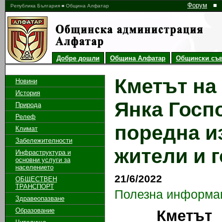
Форум
■
Република България ■ Община Алфатар
Добре дошли
Община Алфатар
Общински съв
Кметът на
Новини
История
Янка Госп
Природа
Релеф
поредна и
Климат
Забележителности
жители и г
Инфраструктура и
основни услуги за
населението
21/6/2022
ОБЩЕСТВЕН
ТРАНСПОРТ
Полезна информа
Здравеопазване
Образование
Кметът