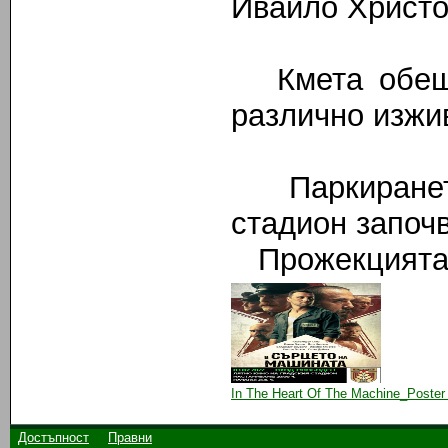
Ивайло Христо
Кмета обещав
различно изжи
Паркирането
стадион започв
Прожекцията с
In The Heart Of The Machine_Poster 
Достъпност
Правни