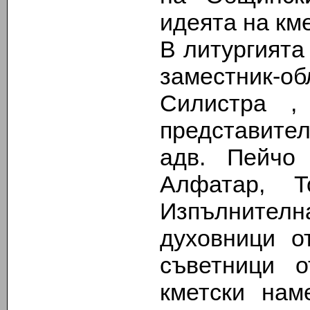
идеята на кме
В литургията
заместник-об
Силистра ,
представите
адв. Пейчо
Алфатар, 
Изпълните
духовници о
съветници 
кметски нам