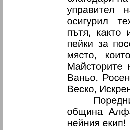
управител
осигурил те
пътя, както
пейки за пос
място, коит
Майсторите н
Ваньо, Росен
Веско, Искре
Поредния 
община Алфа
нейния екип!