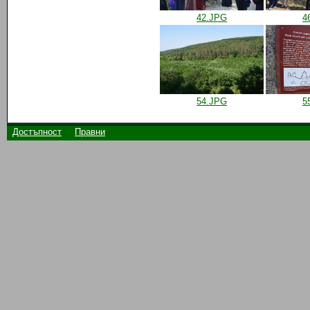
42.JPG
4
54.JPG
5
Достъпност
Правни