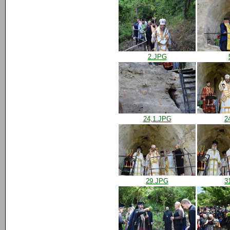
2.JPG
24,1.JPG
2
29.JPG
3