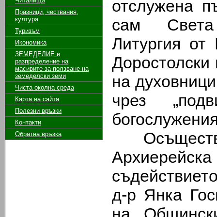
Читалища
отслужена п
Празници, чествания,
култура
сам Света
Туризъм
Литургия от
Икономика
ЗЕМЕДЕЛИЕ и
Доростолски 
разпределение на
масивите за ползване на
земeделски земи
на духовници
Чиста околна среда
чрез „под
Карта на сайта
Полезни връзки
богослужения
Контакти
Осъществяв
Обратна връзка
Архиерейска
съдействиет
д-р Янка Гос
на Общинск