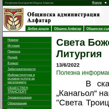
Форум
■
Република България ■ Община Алфатар
Добре дошли
Община Алфатар
Общински съв
Света Бож
Новини
История
Литургия
Природа
Релеф
Климат
13/6/2022
Забележителности
Полезна информа
Инфраструктура и
основни услуги за
В скалния
населението
ОБЩЕСТВЕН
„Канагьол“ н
ТРАНСПОРТ
Здравеопазване
"Света Троиц
Образование