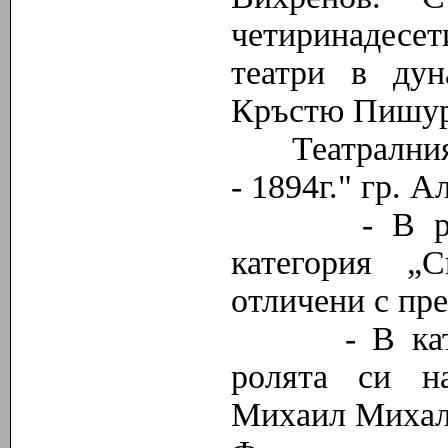
четиринадесе
театри в ду
Кръстю Пишур
Театралният 
- 1894г." гр. 
- В раздел
категория „
отличени с пре
- В катего
ролята си на
Михаил Михалев