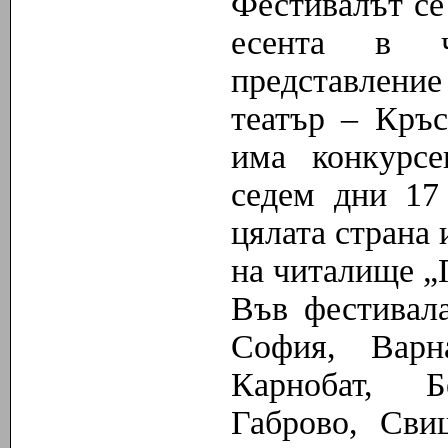
Фестивалът се
есента в ч
представлени
театър – Кръ
има конкурсе
седем дни 17
цялата страна 
на читалище „
Във фестивала
София, Варн
Карнобат, Б
Габрово, Сви