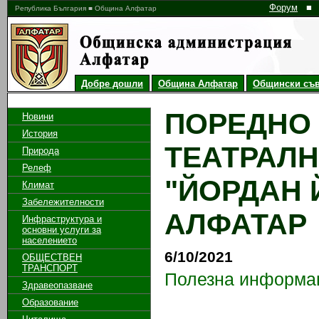
Форум
■
Република България ■ Община Алфатар
Добре дошли
Община Алфатар
Общински съв
ПОРЕДНО 
Новини
История
ТЕАТРАЛН
Природа
Релеф
"ЙОРДАН Й
Климат
Забележителности
АЛФАТАР
Инфраструктура и
основни услуги за
населението
6/10/2021
ОБЩЕСТВЕН
ТРАНСПОРТ
Полезна информа
Здравеопазване
Образование