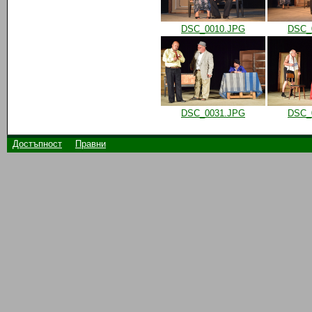
DSC_0010.JPG
DSC_
DSC_0031.JPG
DSC_
Достъпност
Правни