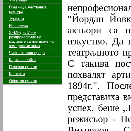
Читалища
непрофесион
Празници, чествания,
култура
"Йордан Йовк
Туризъм
Икономика
актьори са 
ЗЕМЕДЕЛИЕ и
разпределение на
изкуство. Да 
масивите за ползване на
земeделски земи
театралното п
Чиста околна среда
Карта на сайта
С такива пос
Полезни връзки
похвалят арт
Контакти
Обратна връзка
1894г.". Пос
представиха в
успех, беше 
режисьор - П
Вихренов. 