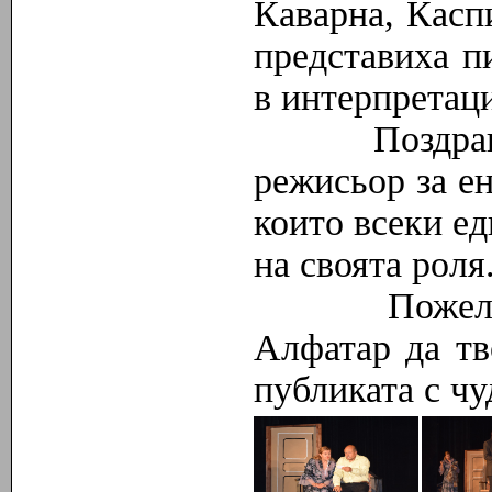
Каварна, Касп
представиха п
в интерпретац
Поздравява
режисьор за е
които всеки ед
на своята роля
Пожелаваме
Алфатар да тв
публиката с чу