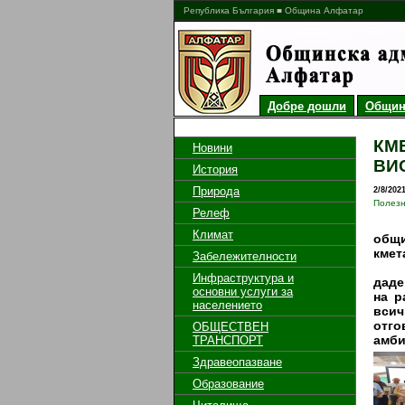
Република България ■ Община Алфатар
Добре дошли
Общин
КМ
Новини
ВИ
История
Природа
2/8/202
Полез
Релеф
На п
Климат
общи
кмет
Забележителности
Кме
Инфраструктура и
даде
основни услуги за
на р
населението
всич
отго
ОБЩЕСТВЕН
амби
ТРАНСПОРТ
Здравеопазване
Образование