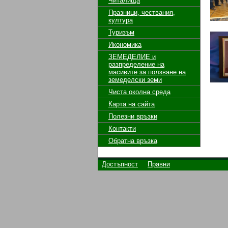
Читалища
Празници, чествания,
култура
Туризъм
Икономика
ЗЕМЕДЕЛИЕ и
разпределение на
масивите за ползване на
земeделски земи
Чиста околна среда
Карта на сайта
Полезни връзки
Контакти
Обратна връзка
Достъпност
Правни