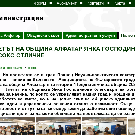
Форум
■
Абонамент
■
Контакти
■
Карта
■
а Алфатар
Общински съвет
Административни услуги
Полез
ЕТЪТ НА ОБЩИНА АЛФАТАР ЯНКА ГОСПОДИН
СОКО ОТЛИЧИЕ
1
->
на информация
Новини
ровелата се в град Правец Научно-практическа конфере
ни – визия за бъдещето“ Асоциацията на българските град
а на община Алфатар в категория “Предприемчива община 202
тът на общината Янка Господинова благодари на органи
на за начина, по който се управляват нашия град и община и 
аботата на кмета, но и на целия екип на общинска админис
ки идеи и управленски решения стават с взаимност. Също т
ворност и от тук нататък сме длъжни да работим още повече, 
циозни цели, за да може общината да продължава да се разви