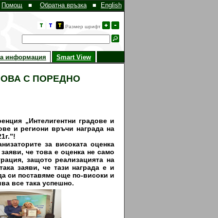
Помощ
■
Обратна връзка
■
English
Размер шрифт
на информация
Smart View
ОВА С ПОРЕДНО
нция „Интелигентни градове и
ове и региони връчи награда на
1г.”!
заторите за високата оценка
заяви, че това е оценка не само
трация, защото реализацията на
ака заяви, че тази награда е и
да си поставяме още по-високи и
ва все така успешно.