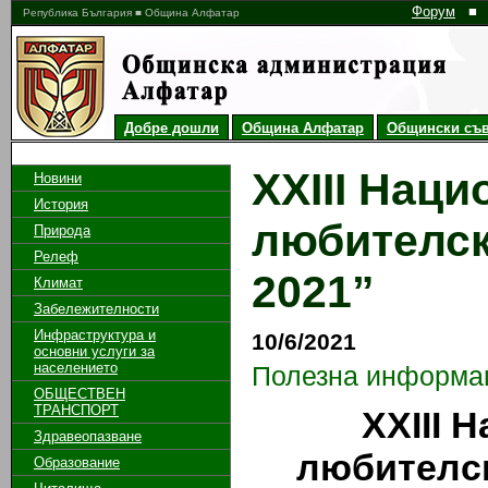
Форум
■
Република България ■ Община Алфатар
Добре дошли
Община Алфатар
Общински съв
XXIII Нац
Новини
История
любителск
Природа
Релеф
2021”
Климат
Забележителности
Инфраструктура и
10/6/2021
основни услуги за
населението
Полезна информа
ОБЩЕСТВЕН
ТРАНСПОРТ
XXIII 
Здравеопазване
любителск
Образование