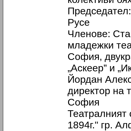
Председател: 
Русе
Членове: Ста
младежки теа
София, двукр
„Аскеер” и „И
Йордан Алекс
директор на т
София
Театралният 
1894г." гр. А