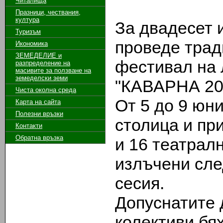
Читалища
Празници, чествания,
култура
За двадесет и
Туризъм
проведе тра
Икономика
ЗЕМЕДЕЛИЕ и
фестивал на 
разпределение на
масивите за ползване на
земeделски земи
"КАВАРНА 20
Чиста околна среда
От 5 до 9 юн
Карта на сайта
Полезни връзки
столица и пр
Контакти
Обратна връзка
и 16 театрал
излъчени сле
сесия.
Допуснатите 
колективи бях