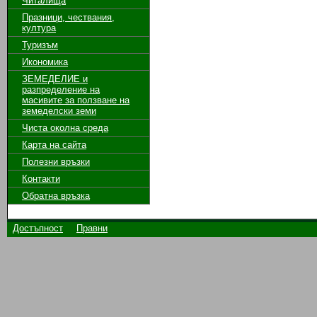
Читалища
Празници, чествания,
култура
Туризъм
Икономика
ЗЕМЕДЕЛИЕ и
разпределение на
масивите за ползване на
земeделски земи
Чиста околна среда
Карта на сайта
Полезни връзки
Контакти
Обратна връзка
Достъпност
Правни