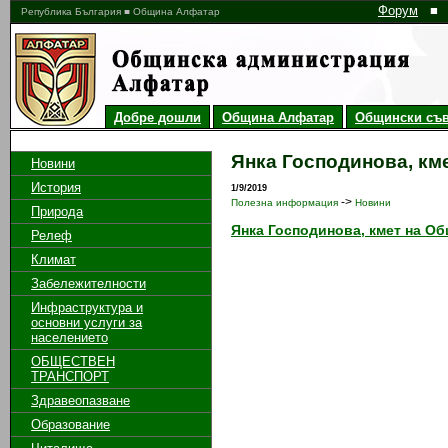
Форум
■
Република България ■ Община Алфатар
Добре дошли
Община Алфатар
Общински съв
Янка Господинова, км
Новини
История
1/9/2019
->
Полезна информация
Новини
Природа
Янка Господинова, кмет на Об
Релеф
Климат
Забележителности
Инфраструктура и
основни услуги за
населението
ОБЩЕСТВЕН
ТРАНСПОРТ
Здравеопазване
Образование