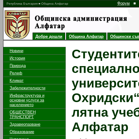
Форум
■
Република България ■ Община Алфатар
Добре дошли
Община Алфатар
Общински съв
Студентите 
Новини
История
специално
Природа
Релеф
университ
Климат
Забележителности
Охридски“
Инфраструктура и
основни услуги за
населението
лятна учеб
ОБЩЕСТВЕН
ТРАНСПОРТ
Алфатар
Здравеопазване
Образование