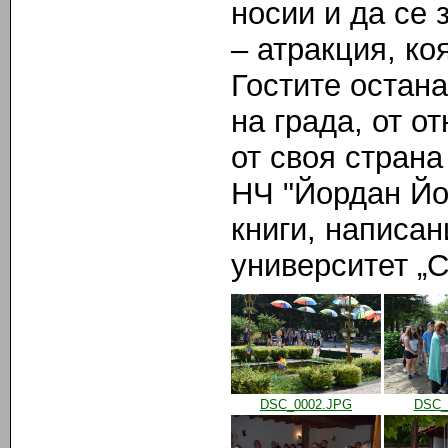
носии и да се 
– атракция, ко
Гостите остана
на града, от о
от своя стран
НЧ "Йордан Йов
книги, написа
университет „С
DSC_0002.JPG
DSC_