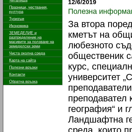
Читалища
12/6/2019
Празници, чествания,
Полезна информа
култура
Туризъм
За втора поре
Икономика
кметът на общ
ЗЕМЕДЕЛИЕ и
разпределение на
масивите за ползване на
любезното съд
земeделски земи
общественик са
Чиста околна среда
Карта на сайта
курс, специал
Полезни връзки
университет „С
Контакти
Обратна връзка
преподаватели
преподавател 
география“ и г
Ландшафтна ге
среда, които п