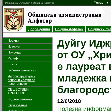
Форум
■
Република България ■ Община Алфатар
Добре дошли
Община Алфатар
Общински съв
Дуйгу Идж
Новини
История
от ОУ „Хр
Природа
Релеф
е лауреат
Климат
Забележителности
младежка 
Инфраструктура и
основни услуги за
населението
благородс
ОБЩЕСТВЕН
ТРАНСПОРТ
Здравеопазване
12/6/2018
Образование
Полезна информа