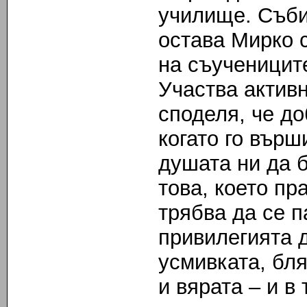
училище. Събир
остава Мирко с
на съучениците
Участва актив
споделя, че до
когато го върш
душата ни да 
това, което пр
трябва да се п
привилегията 
усмивката, бля
и вярата – и в