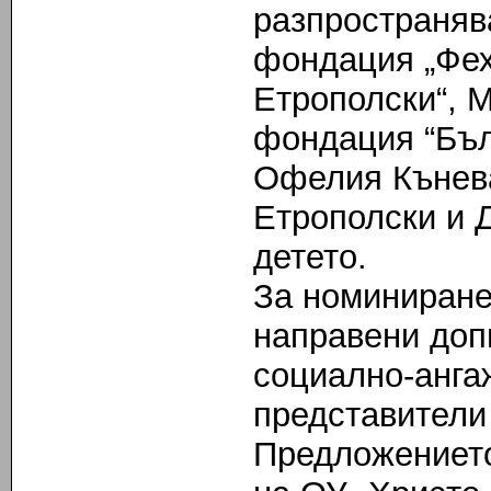
разпространява
фондация „Фе
Етрополски“, 
фондация “Бъл
Офелия Кънева
Етрополски и 
детето.
За номиниране
направени доп
социално-анга
представители 
Предложението