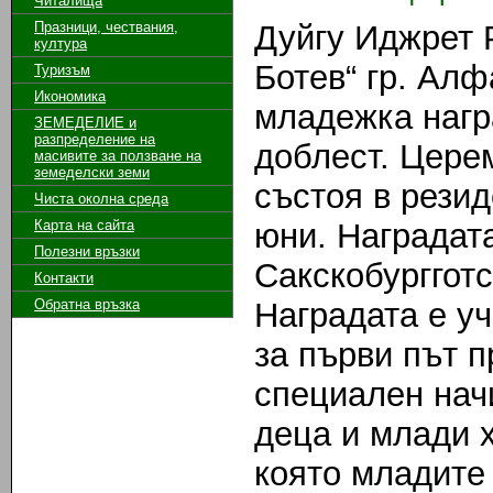
Читалища
Празници, чествания,
Дуйгу Иджрет 
култура
Ботев“ гр. Ал
Туризъм
Икономика
младежка нагр
ЗЕМЕДЕЛИЕ и
разпределение на
доблест. Цере
масивите за ползване на
земeделски земи
състоя в резид
Чиста околна среда
Карта на сайта
юни. Наградат
Полезни връзки
Сакскобургготс
Контакти
Обратна връзка
Наградата е уч
за първи път пр
специален нач
деца и млади х
която младите