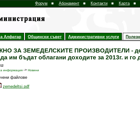
Форум
■
Абонамент
■
Контакти
■
Карта
■
а Алфатар
Общински съвет
Административни услуги
Полез
НО ЗА ЗЕМЕДЕЛСКИТЕ ПРОИЗВОДИТЕЛИ - до 3
 да им бъдат облагани доходите за 2013г. и го
012
->
на информация
Новини
ачени файлове
zemedeltsi.pdf