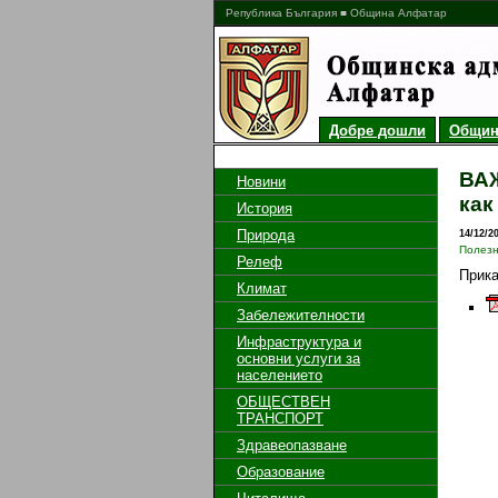
Република България ■ Община Алфатар
Добре дошли
Общин
ВАЖ
Новини
как
История
Природа
14/12/2
Полез
Релеф
Прик
Климат
Забележителности
Инфраструктура и
основни услуги за
населението
ОБЩЕСТВЕН
ТРАНСПОРТ
Здравеопазване
Образование