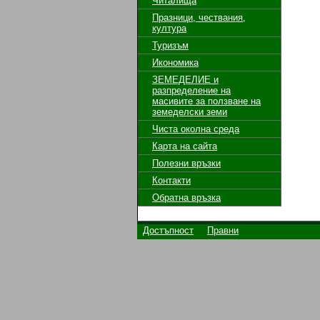
Читалища
Празници, чествания,
култура
Туризъм
Икономика
ЗЕМЕДЕЛИЕ и
разпределение на
масивите за ползване на
земeделски земи
Чиста околна среда
Карта на сайта
Полезни връзки
Контакти
Обратна връзка
Достъпност
Правни