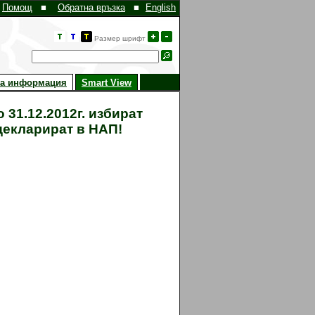
Помощ
■
Обратна връзка
■
English
Размер шрифт
на информация
Smart View
1.12.2012г. избират
 декларират в НАП!