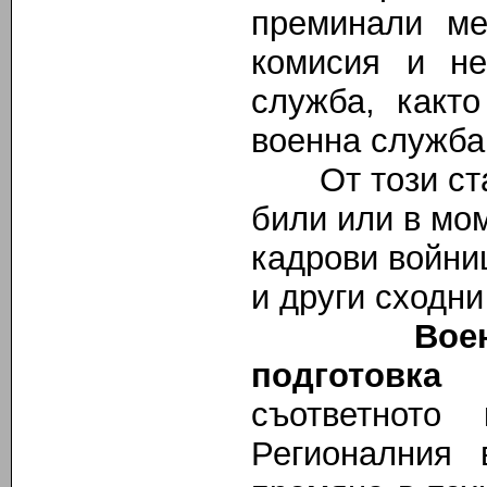
преминали ме
комисия и не
служба, какт
военна служба
От този стату
били или в мо
кадрови войни
и други сходни
Военноотч
подготовк
съответното
Регионалния 