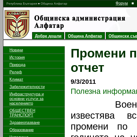
Форум
■
Република България ■ Община Алфатар
Добре дошли
Община Алфатар
Общински съв
Промени п
Новини
История
отчет
Природа
Релеф
Климат
9/3/2011
Забележителности
Полезна информа
Инфраструктура и
основни услуги за
Военният 
населението
ОБЩЕСТВЕН
известява в
ТРАНСПОРТ
Здравеопазване
промени по 
Образование