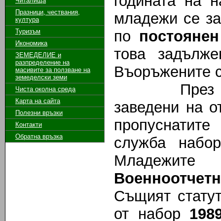
годината на 
Читалища
Празници, чествания,
младежи се за
култура
Туризъм
по
постояне
Икономика
това задълже
ЗЕМЕДЕЛИЕ и
разпределение на
Въоръжените с
масивите за ползване на
земeделски земи
През насто
Чиста околна среда
Карта на сайта
заведени на о
Полезни връзки
пропуснатит
Контакти
Обратна връзка
служба набо
Младежите
Военноотчетн
Същият стату
от набор
198