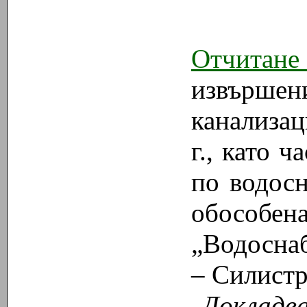
Отчитане
извърше
канализа
г., като 
по водос
обособен
„Водосна
– Силистр
Докладв