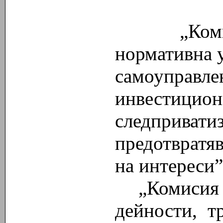
„Комисия 
нормативна 
самоуправле
инвестицион
следпривати
предотвратяв
на интереси
„Комисия 
дейности, тр