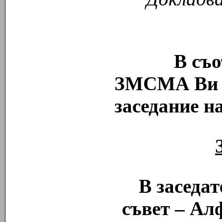
В съответс
ЗМСМА Ви к
заседание н
В заседа
съвет – Алф