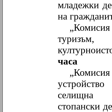
младежки де
на граждани
„Комисия
туризъм
културноист
часа
„Комисия
устройство
селищна м
стопански д