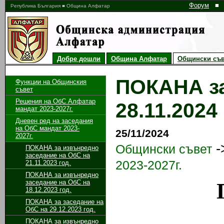
Форум
■
Република България ■ Община Алфатар
Добре дошли
Община Алфатар
Общински съв
ПОКАНА за
Функции на Общинския
съвет
Решения на ОбС Алфатар
28.11.2024 
мандат 2023-2027г.
Дневен ред на заседания
на ОбС мандат 2023-
25/11/2024
2027г.
-
Общински съвет
ПОКАНА за извънредно
заседание на ОбС на
2023-2027г.
21.11.2023 год.
ПОКАНА за извънредно
заседание на ОбС на
18.12.2023 год.
ПОКАНА за заседание на
ОбС на 29.12.2023 год.
ПОКАНА за извънредно