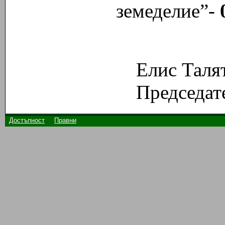
земеделие”-
Елис Таля
Председате
Достъпност
Правни