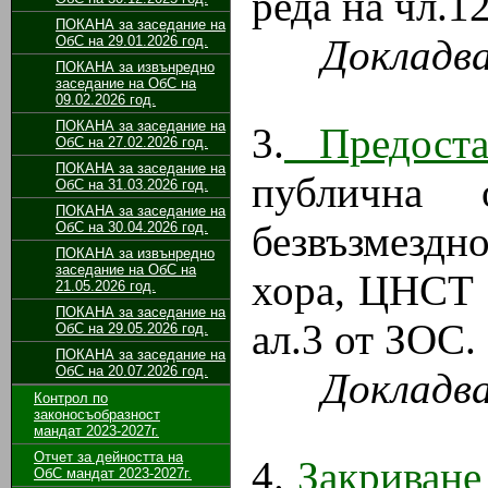
реда на чл.12
ПОКАНА за заседание на
Докладв
ОбС на 29.01.2026 год.
ПОКАНА за извънредно
заседание на ОбС на
09.02.2026 год.
ПОКАНА за заседание на
3.
Предоста
ОбС на 27.02.2026 год.
ПОКАНА за заседание на
публична 
ОбС на 31.03.2026 год.
ПОКАНА за заседание на
безвъзмездн
ОбС на 30.04.2026 год.
ПОКАНА за извънредно
заседание на ОбС на
хора, ЦНСТ 
21.05.2026 год.
ПОКАНА за заседание на
ал.3 от ЗОС.
ОбС на 29.05.2026 год.
ПОКАНА за заседание на
ОбС на 20.07.2026 год.
Докладв
Контрол по
законосъобразност
мандат 2023-2027г.
Отчет за дейността на
4.
Закриване
ОбС мандат 2023-2027г.