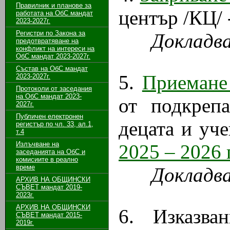
Правилник и планове за
център /КЦ/ 
работата на ОбС мандат
2023-2027г.
Регистри по Закона за
Докладв
предотвратяване на
конфликт на интереси на
ОбС мандат 2023-2027г.
Състав на ОбС мандат
5.
Приемане
2023-2027г.
Протоколи от заседания
на ОбС мандат 2023-
от подкреп
2027г.
Публичен електронен
децата и уч
регистър по чл. 33, ал.1,
т.4
Излъчване на
2025 – 2026 г
заседанията на ОбС и
комисиите в реално
време
Докладв
АРХИВ НА ОБЩИНСКИ
СЪВЕТ мандат 2019-
2023г.
АРХИВ НА ОБЩИНСКИ
6. Изказва
СЪВЕТ мандат 2015-
2019г.