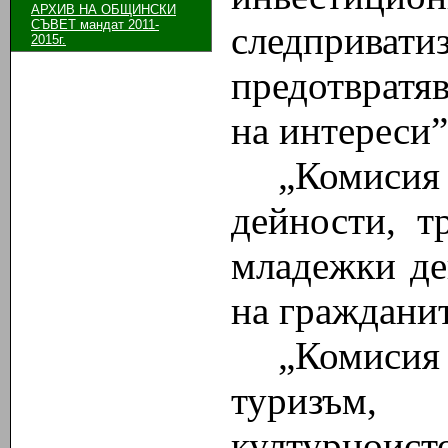
АРХИВ НА ОБЩИНСКИ
СЪВЕТ мандат 2011-
следпривати
2015г.
предотвратяв
на интереси
„Комисия 
дейности, тр
младежки де
на граждани
„Комисия
туризъм
културноист