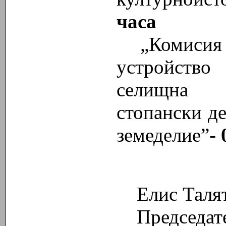
часа
„Комисия
устройство
селищна м
стопански д
земеделие”-
Елис Таля
Председате