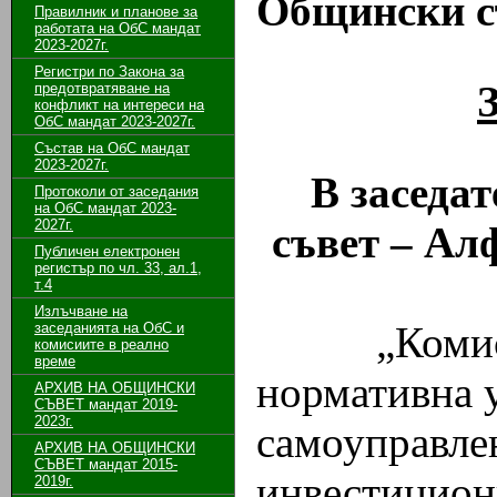
Общински с
Правилник и планове за
работата на ОбС мандат
2023-2027г.
Регистри по Закона за
предотвратяване на
конфликт на интереси на
ОбС мандат 2023-2027г.
Състав на ОбС мандат
2023-2027г.
В заседа
Протоколи от заседания
на ОбС мандат 2023-
2027г.
съвет – Алф
Публичен електронен
регистър по чл. 33, ал.1,
т.4
Излъчване на
„Комис
заседанията на ОбС и
комисиите в реално
време
нормативна 
АРХИВ НА ОБЩИНСКИ
СЪВЕТ мандат 2019-
2023г.
самоуправле
АРХИВ НА ОБЩИНСКИ
СЪВЕТ мандат 2015-
инвестицион
2019г.