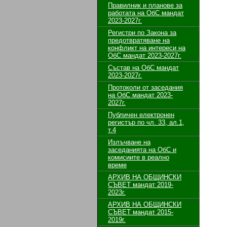
Правилник и планове за
работата на ОбС мандат
2023-2027г.
Регистри по Закона за
предотвратяване на
конфликт на интереси на
ОбС мандат 2023-2027г.
Състав на ОбС мандат
2023-2027г.
Протоколи от заседания
на ОбС мандат 2023-
2027г.
Публичен електронен
регистър по чл. 33, ал.1,
т.4
Излъчване на
заседанията на ОбС и
комисиите в реално
време
АРХИВ НА ОБЩИНСКИ
СЪВЕТ мандат 2019-
2023г.
АРХИВ НА ОБЩИНСКИ
СЪВЕТ мандат 2015-
2019г.