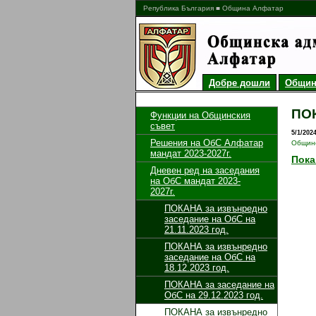
Република България ■ Община Алфатар
Добре дошли
Общин
ПОК
Функции на Общинския
съвет
5/1/202
Решения на ОбС Алфатар
Общинс
мандат 2023-2027г.
Пока
Дневен ред на заседания
на ОбС мандат 2023-
2027г.
ПОКАНА за извънредно
заседание на ОбС на
21.11.2023 год.
ПОКАНА за извънредно
заседание на ОбС на
18.12.2023 год.
ПОКАНА за заседание на
ОбС на 29.12.2023 год.
ПОКАНА за извънредно