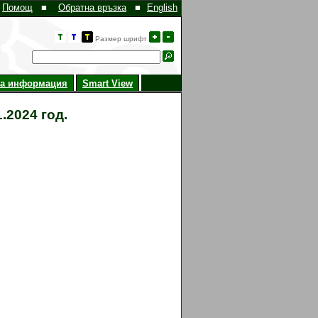
Помощ
■
Обратна връзка
■
English
Размер шрифт
на информация
Smart View
.2024 год.