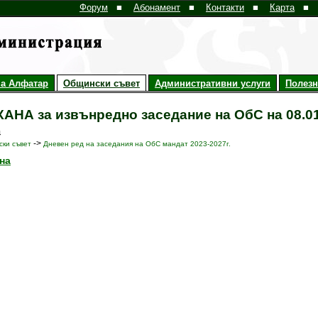
Форум
■
Абонамент
■
Контакти
■
Карта
■
а Алфатар
Общински съвет
Административни услуги
Полез
АНА за извънредно заседание на ОбС на 08.01
4
->
ки съвет
Дневен ред на заседания на ОбС мандат 2023-2027г.
на