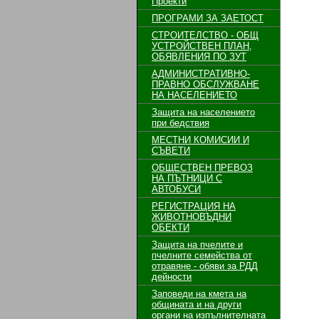
Проекти
ПРОГРАМИ ЗА ЗАЕТОСТ
СТРОИТЕЛСТВО - ОБЩ
УСТРОЙСТВЕН ПЛАН,
ОБЯВЛЕНИЯ ПО ЗУТ
АДМИНИСТРАТИВНО-
ПРАВНО ОБСЛУЖВАНЕ
НА НАСЕЛЕНИЕТО
Защита на населението
при бедствия
МЕСТНИ КОМИСИИ И
СЪВЕТИ
ОБЩЕСТВЕН ПРЕВОЗ
НА ПЪТНИЦИ С
АВТОБУСИ
РЕГИСТРАЦИЯ НА
ЖИВОТНОВЪДНИ
ОБЕКТИ
Защита на пчелите и
пчелните семейства от
отравяне - обяви за РДД
дейности
Заповеди на кмета на
общината и на други
органи на изпълнителната