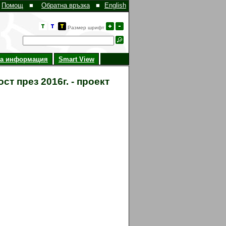
Помощ
■
Обратна връзка
■
English
Размер шрифт
на информация
Smart View
т през 2016г. - проект