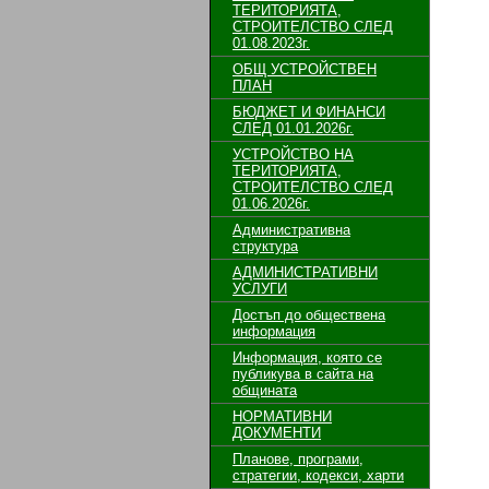
ТЕРИТОРИЯТА,
СТРОИТЕЛСТВО СЛЕД
01.08.2023г.
ОБЩ УСТРОЙСТВЕН
ПЛАН
БЮДЖЕТ И ФИНАНСИ
СЛЕД 01.01.2026г.
УСТРОЙСТВО НА
ТЕРИТОРИЯТА,
СТРОИТЕЛСТВО СЛЕД
01.06.2026г.
Административна
структура
АДМИНИСТРАТИВНИ
УСЛУГИ
Достъп до обществена
информация
Информация, която се
публикува в сайта на
общината
НОРМАТИВНИ
ДОКУМЕНТИ
Планове, програми,
стратегии, кодекси, харти