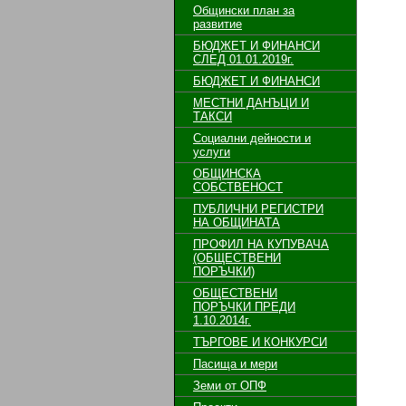
Общински план за
развитие
БЮДЖЕТ И ФИНАНСИ
СЛЕД 01.01.2019г.
БЮДЖЕТ И ФИНАНСИ
МЕСТНИ ДАНЪЦИ И
ТАКСИ
Социални дейности и
услуги
ОБЩИНСКА
СОБСТВЕНОСТ
ПУБЛИЧНИ РЕГИСТРИ
НА ОБЩИНАТА
ПРОФИЛ НА КУПУВАЧА
(ОБЩЕСТВЕНИ
ПОРЪЧКИ)
ОБЩЕСТВЕНИ
ПОРЪЧКИ ПРЕДИ
1.10.2014г.
ТЪРГОВЕ И КОНКУРСИ
Пасища и мери
Земи от ОПФ