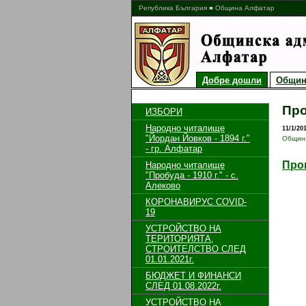
Република България ■ Община Алфатар
Добре дошли
Общин
Про
ИЗБОРИ
Народно читалище
11/1/20
"Йордан Йовков - 1894 г."
Общин
- гр. Алфатар
Прог
Народно читалище
"Пробуда - 1910 г." - с.
Алеково
КОРОНАВИРУС COVID-
19
УСТРОЙСТВО НА
ТЕРИТОРИЯТА,
СТРОИТЕЛСТВО СЛЕД
01.01.2021г.
БЮДЖЕТ И ФИНАНСИ
СЛЕД 01.08.2022г.
УСТРОЙСТВО НА