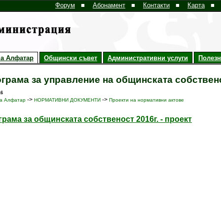
Форум
■
Абонамент
■
Контакти
■
Карта
■
а Алфатар
Общински съвет
Административни услуги
Полез
грама за управление на общинската собственос
16
->
->
а Алфатар
НОРМАТИВНИ ДОКУМЕНТИ
Проекти на нормативни актове
рама за общинската собственост 2016г. - проект