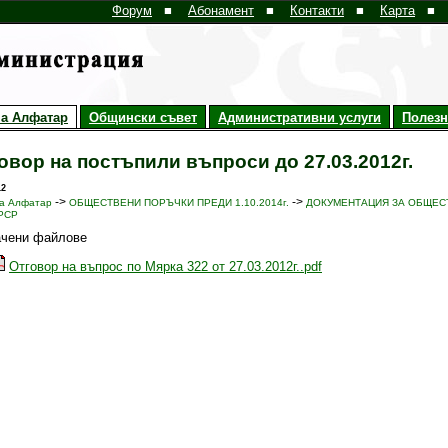
Форум
■
Абонамент
■
Контакти
■
Карта
■
а Алфатар
Общински съвет
Административни услуги
Полез
овор на постъпили въпроси до 27.03.2012г.
12
->
->
а Алфатар
ОБЩЕСТВЕНИ ПОРЪЧКИ ПРЕДИ 1.10.2014г.
ДОКУМЕНТАЦИЯ ЗА ОБЩЕСТ
РСР
ачени файлове
Отговор на въпрос по Мярка 322 от 27.03.2012г..pdf