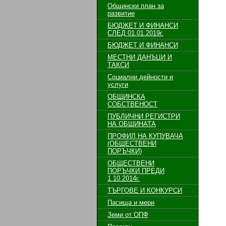
Общински план за
развитие
БЮДЖЕТ И ФИНАНСИ
СЛЕД 01.01.2019г.
БЮДЖЕТ И ФИНАНСИ
МЕСТНИ ДАНЪЦИ И
ТАКСИ
Социални дейности и
услуги
ОБЩИНСКА
СОБСТВЕНОСТ
ПУБЛИЧНИ РЕГИСТРИ
НА ОБЩИНАТА
ПРОФИЛ НА КУПУВАЧА
(ОБЩЕСТВЕНИ
ПОРЪЧКИ)
ОБЩЕСТВЕНИ
ПОРЪЧКИ ПРЕДИ
1.10.2014г.
ТЪРГОВЕ И КОНКУРСИ
Пасища и мери
Земи от ОПФ