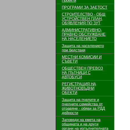
Проекти
ПРОГРАМИ ЗА ЗАЕТОСТ
СТРОИТЕЛСТВО - ОБЩ
УСТРОЙСТВЕН ПЛАН,
ОБЯВЛЕНИЯ ПО ЗУТ
АДМИНИСТРАТИВНО-
ПРАВНО ОБСЛУЖВАНЕ
НА НАСЕЛЕНИЕТО
Защита на населението
при бедствия
МЕСТНИ КОМИСИИ И
СЪВЕТИ
ОБЩЕСТВЕН ПРЕВОЗ
НА ПЪТНИЦИ С
АВТОБУСИ
РЕГИСТРАЦИЯ НА
ЖИВОТНОВЪДНИ
ОБЕКТИ
Защита на пчелите и
пчелните семейства от
отравяне - обяви за РДД
дейности
Заповеди на кмета на
общината и на други
органи на изпълнителната