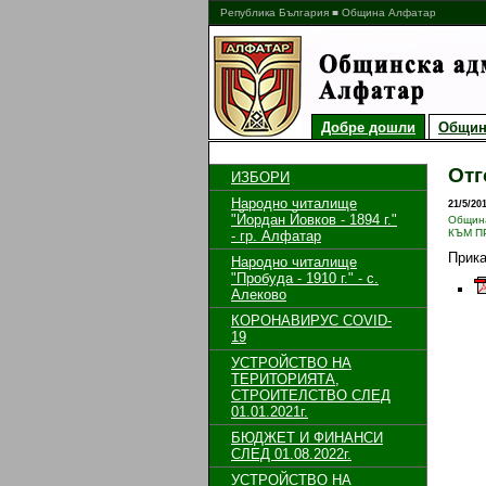
Република България ■ Община Алфатар
Добре дошли
Общин
Отг
ИЗБОРИ
Народно читалище
21/5/20
"Йордан Йовков - 1894 г."
Общин
КЪМ П
- гр. Алфатар
Прик
Народно читалище
"Пробуда - 1910 г." - с.
Алеково
КОРОНАВИРУС COVID-
19
УСТРОЙСТВО НА
ТЕРИТОРИЯТА,
СТРОИТЕЛСТВО СЛЕД
01.01.2021г.
БЮДЖЕТ И ФИНАНСИ
СЛЕД 01.08.2022г.
УСТРОЙСТВО НА