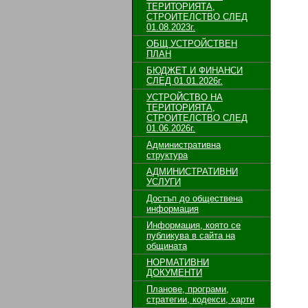
ТЕРИТОРИЯТА,
СТРОИТЕЛСТВО СЛЕД
01.08.2023г.
ОБЩ УСТРОЙСТВЕН
ПЛАН
БЮДЖЕТ И ФИНАНСИ
СЛЕД 01.01.2026г.
УСТРОЙСТВО НА
ТЕРИТОРИЯТА,
СТРОИТЕЛСТВО СЛЕД
01.06.2026г.
Административна
структура
АДМИНИСТРАТИВНИ
УСЛУГИ
Достъп до обществена
информация
Информация, която се
публикува в сайта на
общината
НОРМАТИВНИ
ДОКУМЕНТИ
Планове, програми,
стратегии, кодекси, харти