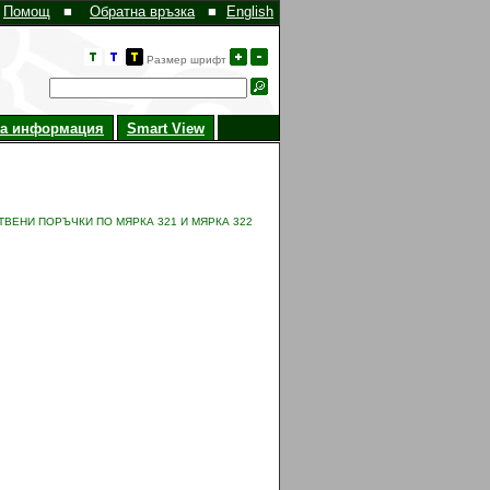
Помощ
■
Обратна връзка
■
English
Размер шрифт
на информация
Smart View
ВЕНИ ПОРЪЧКИ ПО МЯРКА 321 И МЯРКА 322