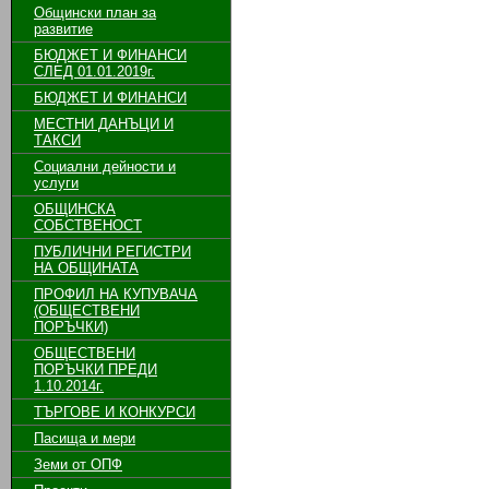
Общински план за
развитие
БЮДЖЕТ И ФИНАНСИ
СЛЕД 01.01.2019г.
БЮДЖЕТ И ФИНАНСИ
МЕСТНИ ДАНЪЦИ И
ТАКСИ
Социални дейности и
услуги
ОБЩИНСКА
СОБСТВЕНОСТ
ПУБЛИЧНИ РЕГИСТРИ
НА ОБЩИНАТА
ПРОФИЛ НА КУПУВАЧА
(ОБЩЕСТВЕНИ
ПОРЪЧКИ)
ОБЩЕСТВЕНИ
ПОРЪЧКИ ПРЕДИ
1.10.2014г.
ТЪРГОВЕ И КОНКУРСИ
Пасища и мери
Земи от ОПФ