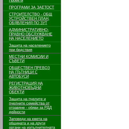
Проекти
ПРОГРАМИ ЗА ЗАЕТОСТ
СТРОИТЕЛСТВО - ОБЩ
УСТРОЙСТВЕН ПЛАН,
ОБЯВЛЕНИЯ ПО ЗУТ
АДМИНИСТРАТИВНО-
ПРАВНО ОБСЛУЖВАНЕ
НА НАСЕЛЕНИЕТО
Защита на населението
при бедствия
МЕСТНИ КОМИСИИ И
СЪВЕТИ
ОБЩЕСТВЕН ПРЕВОЗ
НА ПЪТНИЦИ С
АВТОБУСИ
РЕГИСТРАЦИЯ НА
ЖИВОТНОВЪДНИ
ОБЕКТИ
Защита на пчелите и
пчелните семейства от
отравяне - обяви за РДД
дейности
Заповеди на кмета на
общината и на други
органи на изпълнителната