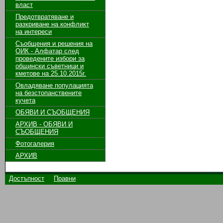
власт
Предотвратяване и
разкриване на конфликт
на интереси
Съобщения и решения на
ОИК - Алфатар след
проведените избори за
общински съветници и
кметове на 25.10.2015г.
Овладяване популацията
на безстопанствените
кучета
ОБЯВИ И СЪОБЩЕНИЯ
АРХИВ - ОБЯВИ И
СЪОБЩЕНИЯ
Фотогалерия
АРХИВ
Достъпност
Правни