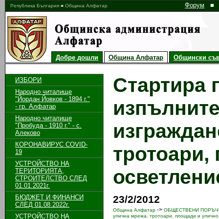
Форум
■
Република България ■ Община Алфатар
Добре дошли
Община Алфатар
Общински съв
Стартира 
ИЗБОРИ
Народно читалище
"Йордан Йовков - 1894 г."
изпълните
- гр. Алфатар
Народно читалище
изграждан
"Пробуда - 1910 г." - с.
Алеково
КОРОНАВИРУС COVID-
тротоари,
19
УСТРОЙСТВО НА
осветлени
ТЕРИТОРИЯТА,
СТРОИТЕЛСТВО СЛЕД
01.01.2021г.
БЮДЖЕТ И ФИНАНСИ
23/2/2012
СЛЕД 01.08.2022г.
->
Община Алфатар
ОБЩЕСТВЕНИ ПОРЪЧКИ
УСТРОЙСТВО НА
улична мрежа, тротоари, площади и улично