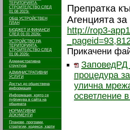
ТЕРИТОРИЯТА,
Препратка къ
СТРОИТЕЛСТВО СЛЕД
01.08.2023г.
Агенцията за
ОБЩ УСТРОЙСТВЕН
ПЛАН
http://rop3-app
БЮДЖЕТ И ФИНАНСИ
СЛЕД 01.01.2026г.
_pageid=93,8
УСТРОЙСТВО НА
ТЕРИТОРИЯТА,
Прикачени фа
СТРОИТЕЛСТВО СЛЕД
01.06.2026г.
Административна
ЗаповедРД 
структура
процедура за
АДМИНИСТРАТИВНИ
УСЛУГИ
улична мрежа
Достъп до обществена
информация
осветление в
Информация, която се
публикува в сайта на
общината
НОРМАТИВНИ
ДОКУМЕНТИ
Планове, програми,
стратегии, кодекси, харти