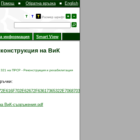
Помощ
■
Обратна връзка
■
English
Размер шрифт
на информация
Smart View
еконструкция на ВиК
 321 на ПРСР - Реконструкция и рехабилитация
ръчки:
772E616F702E62672F63617365322E7068703F6D6F64653D73686F775F63617
на ВиК-съоръжения.pdf