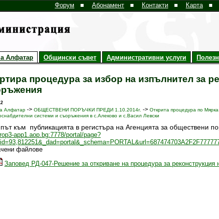
Форум
■
Абонамент
■
Контакти
■
Карта
■
а Алфатар
Общински съвет
Административни услуги
Полез
ртира процедура за избор на изпълнител за р
оръжения
12
->
->
а Алфатар
ОБЩЕСТВЕНИ ПОРЪЧКИ ПРЕДИ 1.10.2014г.
Открита процедура по Мярка
оснабдителни системи и съоръжения в с.Алеково и с.Васил Левски
 път към публикацията в регистъра на Агенцията за обществени по
//rop3-app1.aop.bg:7778/portal/page?
eid=93,812251&_dad=portal&_schema=PORTAL&url=687474703A2F2F7777
ачени файлове
Заповед РД-047-Решение за откриване на процедура за реконструкция 