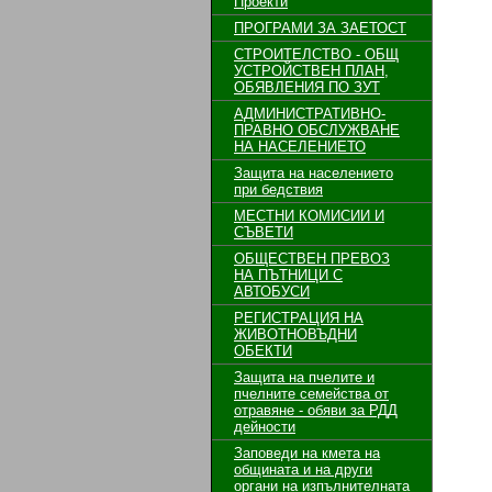
Проекти
ПРОГРАМИ ЗА ЗАЕТОСТ
СТРОИТЕЛСТВО - ОБЩ
УСТРОЙСТВЕН ПЛАН,
ОБЯВЛЕНИЯ ПО ЗУТ
АДМИНИСТРАТИВНО-
ПРАВНО ОБСЛУЖВАНЕ
НА НАСЕЛЕНИЕТО
Защита на населението
при бедствия
МЕСТНИ КОМИСИИ И
СЪВЕТИ
ОБЩЕСТВЕН ПРЕВОЗ
НА ПЪТНИЦИ С
АВТОБУСИ
РЕГИСТРАЦИЯ НА
ЖИВОТНОВЪДНИ
ОБЕКТИ
Защита на пчелите и
пчелните семейства от
отравяне - обяви за РДД
дейности
Заповеди на кмета на
общината и на други
органи на изпълнителната