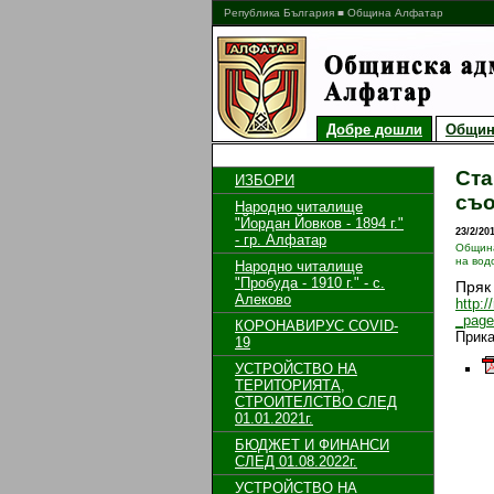
Република България ■ Община Алфатар
Добре дошли
Общин
Ста
ИЗБОРИ
съ
Народно читалище
"Йордан Йовков - 1894 г."
23/2/20
- гр. Алфатар
Общин
на вод
Народно читалище
"Пробуда - 1910 г." - с.
Пряк
Алеково
http:
_pag
КОРОНАВИРУС COVID-
Прик
19
УСТРОЙСТВО НА
ТЕРИТОРИЯТА,
СТРОИТЕЛСТВО СЛЕД
01.01.2021г.
БЮДЖЕТ И ФИНАНСИ
СЛЕД 01.08.2022г.
УСТРОЙСТВО НА