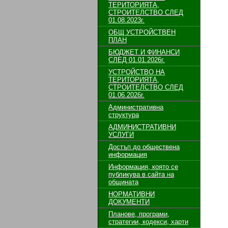
ТЕРИТОРИЯТА,
СТРОИТЕЛСТВО СЛЕД
01.08.2023г.
ОБЩ УСТРОЙСТВЕН
ПЛАН
БЮДЖЕТ И ФИНАНСИ
СЛЕД 01.01.2026г.
УСТРОЙСТВО НА
ТЕРИТОРИЯТА,
СТРОИТЕЛСТВО СЛЕД
01.06.2026г.
Административна
структура
АДМИНИСТРАТИВНИ
УСЛУГИ
Достъп до обществена
информация
Информация, която се
публикува в сайта на
общината
НОРМАТИВНИ
ДОКУМЕНТИ
Планове, програми,
стратегии, кодекси, харти