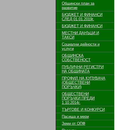
Общински план за
развитие
БЮДЖЕТ И ФИНАНСИ
СЛЕД 01.01.2019г.
БЮДЖЕТ И ФИНАНСИ
МЕСТНИ ДАНЪЦИ И
ТАКСИ
Социални дейности и
услуги
ОБЩИНСКА
СОБСТВЕНОСТ
ПУБЛИЧНИ РЕГИСТРИ
НА ОБЩИНАТА
ПРОФИЛ НА КУПУВАЧА
(ОБЩЕСТВЕНИ
ПОРЪЧКИ)
ОБЩЕСТВЕНИ
ПОРЪЧКИ ПРЕДИ
1.10.2014г.
ТЪРГОВЕ И КОНКУРСИ
Пасища и мери
Земи от ОПФ