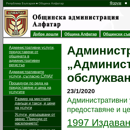
Форум
■
Република България ■ Община Алфатар
Добре дошли
Община Алфатар
Общински съв
Администр
Административни услуги,
предоставени от
общината в
„Админист
административен
регистър
Административните
обслужван
услуги, съгласно СУНАУ
Процедури по реда на
предоставяне и цена на
23/1/2020
услугите
Административни 
Размер на местните
данъци и такси, и цени
на услуги
предоставяне и це
Услуги, извършвани от
звено "Приходи от
1997 Издаван
населението"