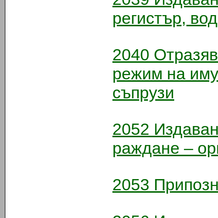
регистър, вод
20
40
Отразяв
режим на им
съпрузи
2052
Издаван
раждане – ор
2053
Припозн