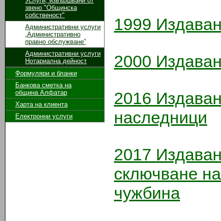
Услуги, извършвани от
звено "Общинска
собственост"
1999 Издаван
Административни услуги
„Административно
правно обслужване”
Административни услуги
2000 Издаван
Нотариална дейност
Формуляри и бланки
Банкова сметка на
община Алфатар
2016
Издаван
Харта на клиента
наследници
Електронни услуги
2017
Издаван
сключване на
чужбина