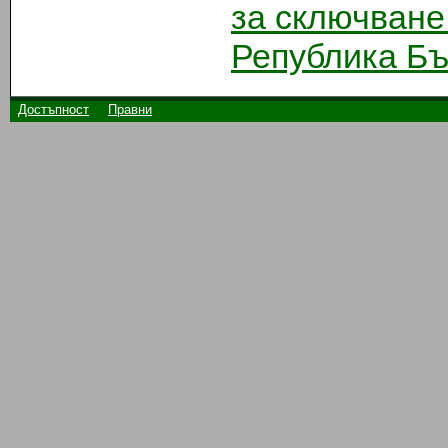
за сключване
Република Бъ
Достъпност
Правни