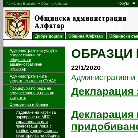
Форум
■
Република България ■ Община Алфатар
Добре дошли
Община Алфатар
Общински съв
ОБРАЗЦИ 
Административни услуги,
предоставени от
общината в
административен
22/1/2020
регистър
Административни 
Административните
услуги, съгласно СУНАУ
Декларация 
Процедури по реда на
предоставяне и цена на
услугите
Формуляри и бланки
Декларация 
Издаване на карти за
паркиране на МПС,
управлявани или
придобиване
превозващи лица с
трайни увреждания на
територията на община