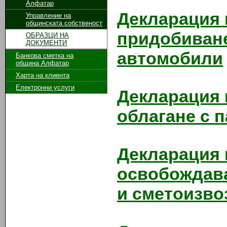
Алфатар
Декларация п
Управление на
общинската собственост
придобиване
ОБРАЗЦИ НА
ДОКУМЕНТИ
автомобили
Банкова сметка на
община Алфатар
Харта на клиента
Електронни услуги
Декларация 
облагане с 
Декларация п
освобождава
и сметоизво