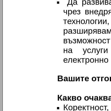
Да развива
чрез внедр
технолог
разширяв
възможност
на услуги
електронно 
Вашите отго
Какво очакв
Коректност