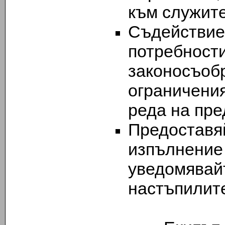
към служит
Съдействи
потреб
законосъ
ограничени
реда на пре
Предоставя
изпълнение 
уведомя
настъпилит