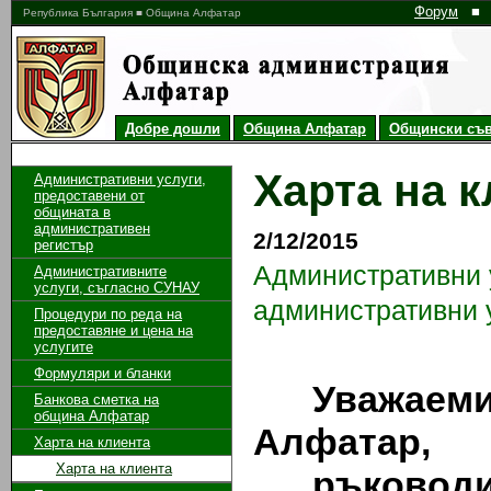
Форум
■
Република България ■ Община Алфатар
Добре дошли
Община Алфатар
Общински съв
Харта на 
Административни услуги,
предоставени от
общината в
административен
2/12/2015
регистър
Административни 
Административните
услуги, съгласно СУНАУ
административни 
Процедури по реда на
предоставяне и цена на
услугите
Формуляри и бланки
Уважаеми 
Банкова сметка на
община Алфатар
Алфатар,
Харта на клиента
Харта на клиента
ръководит