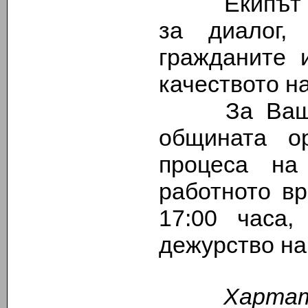
Екипът на 
за диалог,
гражданите 
качеството н
За Ваше у
общината ор
процеса на
работното вр
17:00 часа,
дежурство на
Хартата н