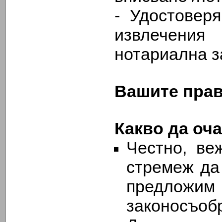
- Удостовер
извлечени
нотариална з
Вашите прав
Какво да оча
Честно, ве
стремеж да
предлож
законосъоб