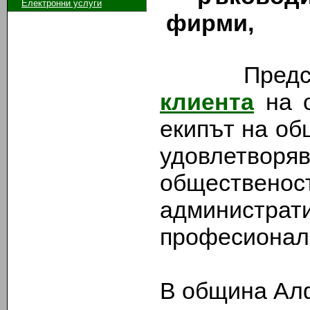
Електронни услуги
фирми,
Представ
клиента
на о
екипът на об
удовлетворя
общественос
администра
професионалн
В община Ал