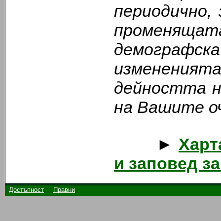
периодично,
променящ
демографс
измененият
дейността н
на Вашите о
►
Харт
и заповед з
Достъпност
Правни