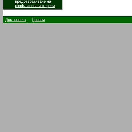
предотвратяване на
конфликт на интереси
Достъпност
Правни