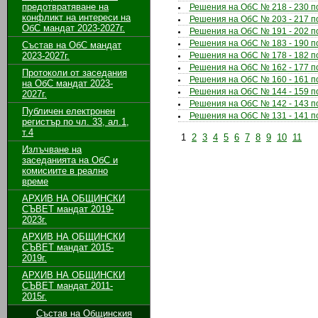
предотвратяване на
Решения на ОбС № 218 - 230 по 
конфликт на интереси на
Решения на ОбС № 203 - 217 по 
ОбС мандат 2023-2027г.
Решения на ОбС № 191 - 202 по 
Решения на ОбС № 183 - 190 по 
Състав на ОбС мандат
2023-2027г.
Решения на ОбС № 178 - 182 по 
Решения на ОбС № 162 - 177 по 
Протоколи от заседания
Решения на ОбС № 160 - 161 по 
на ОбС мандат 2023-
Решения на ОбС № 144 - 159 по 
2027г.
Решения на ОбС № 142 - 143 по 
Публичен електронен
Решения на ОбС № 131 - 141 по 
регистър по чл. 33, ал.1,
т.4
1
2
3
4
5
6
7
8
9
10
11
Излъчване на
заседанията на ОбС и
комисиите в реално
време
АРХИВ НА ОБЩИНСКИ
СЪВЕТ мандат 2019-
2023г.
АРХИВ НА ОБЩИНСКИ
СЪВЕТ мандат 2015-
2019г.
АРХИВ НА ОБЩИНСКИ
СЪВЕТ мандат 2011-
2015г.
Състав на Общинския