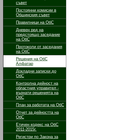
съвет
Постоянни комисии в
Общинския съвет
Правилници на ОбС
Дневен ред на
предстоящо заседание
на ОбС
Протоколи от заседания
на ОбС
Решения на ОбС
Алфатар
Докладни записки до
ОбС
Контролна дейност на
областния управител -
върнати решенията на
ОбС
План за работата на ОбС
Отчет за дейността на
ОбС
Етичен кодекс на ОбС
2011-2015г.
Регистри по Закона за