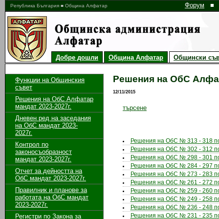
Форум
■
Република България ■ Община Алфатар
Добре дошли
Община Алфатар
Общински съв
Решения на ОбС Алфа
Функции на Общинския
съвет
12/11/2015
Решения на ОбС Алфатар
мандат 2023-2027г.
търсене
Дневен ред на заседания
на ОбС мандат 2023-
2027г.
Решения на ОбС № 313 - 318 по 
Контрол по
Решения на ОбС № 302 - 312 по 
законосъобразност
Решения на ОбС № 298 - 301 по 
мандат 2023-2027г.
Решения на ОбС № 284 - 297 по 
Отчет за дейността на
Решения на ОбС № 273 - 283 по 
ОбС мандат 2023-2027г.
Решения на ОбС № 261 - 272 по 
Правилник и планове за
Решения на ОбС № 259 - 260 по 
работата на ОбС мандат
Решения на ОбС № 249 - 258 по 
2023-2027г.
Решения на ОбС № 236 - 248 по 
Регистри по Закона за
Решения на ОбС № 231 - 235 по 