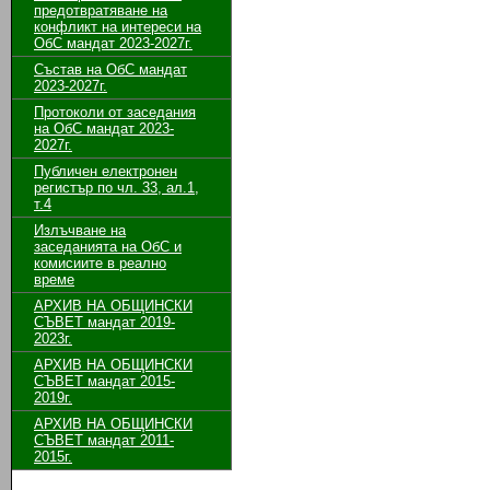
предотвратяване на
конфликт на интереси на
ОбС мандат 2023-2027г.
Състав на ОбС мандат
2023-2027г.
Протоколи от заседания
на ОбС мандат 2023-
2027г.
Публичен електронен
регистър по чл. 33, ал.1,
т.4
Излъчване на
заседанията на ОбС и
комисиите в реално
време
АРХИВ НА ОБЩИНСКИ
СЪВЕТ мандат 2019-
2023г.
АРХИВ НА ОБЩИНСКИ
СЪВЕТ мандат 2015-
2019г.
АРХИВ НА ОБЩИНСКИ
СЪВЕТ мандат 2011-
2015г.