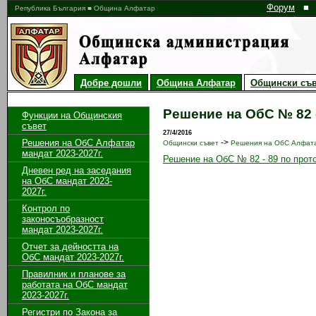
Форум
■
Република България ■ Община Алфатар
Добре дошли
Община Алфатар
Общински съв
Решение на ОбС № 82 -
Функции на Общинския
съвет
27/4/2016
Решения на ОбС Алфатар
->
Общински съвет
Решения на ОбС Алфата
мандат 2023-2027г.
Решение на ОбС № 82 - 89 по прото
Дневен ред на заседания
на ОбС мандат 2023-
2027г.
Контрол по
законосъобразност
мандат 2023-2027г.
Отчет за дейността на
ОбС мандат 2023-2027г.
Правилник и планове за
работата на ОбС мандат
2023-2027г.
Регистри по Закона за