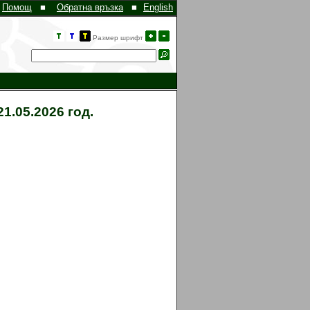
Помощ
■
Обратна връзка
■
English
Размер шрифт
1.05.2026 год.