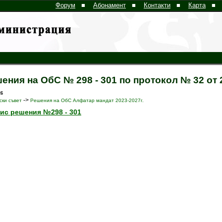
Форум
■
Абонамент
■
Контакти
■
Карта
■
ения на ОбС № 298 - 301 по протокол № 32 от 2
26
->
ки съвет
Решения на ОбС Алфатар мандат 2023-2027г.
ис решения №298 - 301