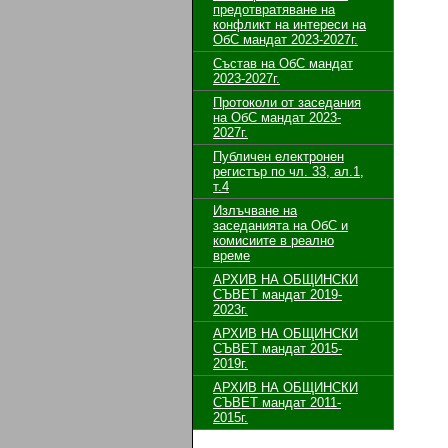
предотвратяване на
конфликт на интереси на
ОбС мандат 2023-2027г.
Състав на ОбС мандат
2023-2027г.
Протоколи от заседания
на ОбС мандат 2023-
2027г.
Публичен електронен
регистър по чл. 33, ал.1,
т.4
Излъчване на
заседанията на ОбС и
комисиите в реално
време
АРХИВ НА ОБЩИНСКИ
СЪВЕТ мандат 2019-
2023г.
АРХИВ НА ОБЩИНСКИ
СЪВЕТ мандат 2015-
2019г.
АРХИВ НА ОБЩИНСКИ
СЪВЕТ мандат 2011-
2015г.