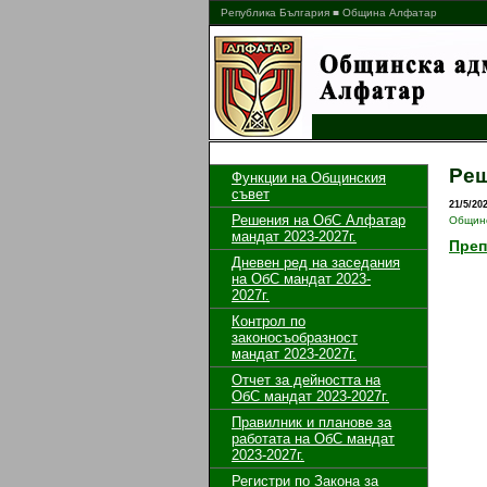
Република България ■ Община Алфатар
Реш
Функции на Общинския
съвет
21/5/20
Решения на ОбС Алфатар
Общинс
мандат 2023-2027г.
Преп
Дневен ред на заседания
на ОбС мандат 2023-
2027г.
Контрол по
законосъобразност
мандат 2023-2027г.
Отчет за дейността на
ОбС мандат 2023-2027г.
Правилник и планове за
работата на ОбС мандат
2023-2027г.
Регистри по Закона за