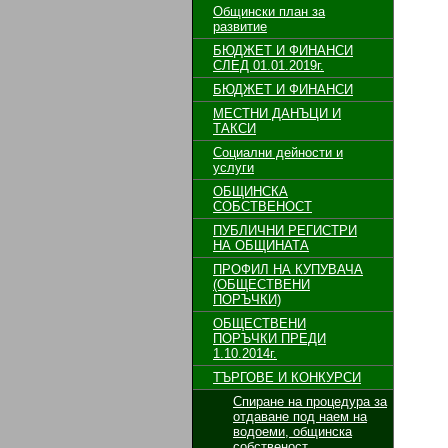
Общински план за
развитие
БЮДЖЕТ И ФИНАНСИ
СЛЕД 01.01.2019г.
БЮДЖЕТ И ФИНАНСИ
МЕСТНИ ДАНЪЦИ И
ТАКСИ
Социални дейности и
услуги
ОБЩИНСКА
СОБСТВЕНОСТ
ПУБЛИЧНИ РЕГИСТРИ
НА ОБЩИНАТА
ПРОФИЛ НА КУПУВАЧА
(ОБЩЕСТВЕНИ
ПОРЪЧКИ)
ОБЩЕСТВЕНИ
ПОРЪЧКИ ПРЕДИ
1.10.2014г.
ТЪРГОВЕ И КОНКУРСИ
Спиране на процедура за
отдаване под наем на
водоеми, общинска
собственост