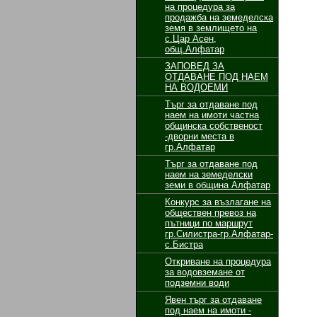
на процедура за
продажба на земеделска
земя в землището на
с.Цар Асен,
общ.Алфатар
ЗАПОВЕД ЗА
ОТДАВАНЕ ПОД НАЕМ
НА ВОДОЕМИ
Търг за отдаване под
наем на имоти частна
общинска собственост
-дворни места в
гр.Алфатар
Търг за отдаване под
наем на земеделски
земи в община Алфатар
Конкурс за възлагане на
обществен превоз на
пътници по маршрут
гр.Силистра-гр.Алфатар-
с.Бистра
Откриване на процедура
за водовземане от
подземни води
Явен търг за отдаване
под наем на имоти -