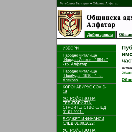
Република България ■ Община Алфатар
Добре дошли
Общин
Пуб
ИЗБОРИ
имо
Народно читалище
"Йордан Йовков - 1894 г."
час
- гр. Алфатар
26/2/20
Народно читалище
Общин
"Пробуда - 1910 г." - с.
Обя
Алеково
КОРОНАВИРУС COVID-
19
УСТРОЙСТВО НА
ТЕРИТОРИЯТА,
СТРОИТЕЛСТВО СЛЕД
01.01.2021г.
БЮДЖЕТ И ФИНАНСИ
СЛЕД 01.08.2022г.
УСТРОЙСТВО НА