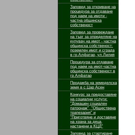
Заповед за откриване на
процедура за отдаване
под наем на имоти -
частна общинска
собственост
Заповед за провеждане
на търг за определяне на
купувач на имот - частна
общинска собственост:
поземлен имот и сграда
в гр.Алфатар, ул.Лилия
Процедура за отдаване
под наем на имот-частна
общинска собственост в
гр.Алфатар
Продажба на земеделска
земя в с.Цар Асен
Конкурс за предоставяне
на социални услуги:
"Домашен социален
патронаж", "Обществена
трапезария" и
"Приготвяне и доставяне
на храна за деца,
настанени в КЦД"
Заповед за стартиране