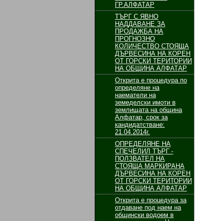
ГР.АЛФАТАР
ТЪРГ С ЯВНО
НАДДАВАНЕ ЗА
ПРОДАЖБА НА
ПРОГНОЗНО
КОЛИЧЕСТВО СТОЯЩА
ДЪРВЕСИНА НА КОРЕН
ОТ ГОРСКИ ТЕРИТОРИИ
НА ОБЩИНА АЛФАТАР
Открита е процедура по
определяне на
наематели на
земеделски имоти в
землищата на община
Алфатар, срок за
кандидатстване:
21.04.2014г.
ОПРЕДЕЛЯНЕ НА
СПЕЧЕЛИЛ ТЪРГ -
ПОЛЗВАТЕЛ НА
СТОЯЩА МАРКИРАНА
ДЪРВЕСИНА НА КОРЕН
ОТ ГОРСКИ ТЕРИТОРИИ
НА ОБЩИНА АЛФАТАР
Открита е процедура за
отдаване под наем на
общински водоем в