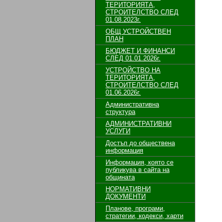
ТЕРИТОРИЯТА,
СТРОИТЕЛСТВО СЛЕД
01.08.2023г.
ОБЩ УСТРОЙСТВЕН
ПЛАН
БЮДЖЕТ И ФИНАНСИ
СЛЕД 01.01.2026г.
УСТРОЙСТВО НА
ТЕРИТОРИЯТА,
СТРОИТЕЛСТВО СЛЕД
01.06.2026г.
Административна
структура
АДМИНИСТРАТИВНИ
УСЛУГИ
Достъп до обществена
информация
Информация, която се
публикува в сайта на
общината
НОРМАТИВНИ
ДОКУМЕНТИ
Планове, програми,
стратегии, кодекси, харти