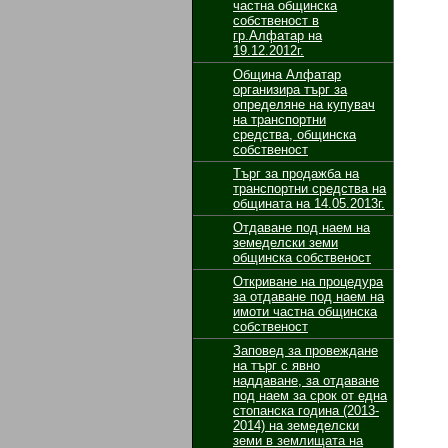
частна общинска
собственост в
гр.Алфатар на
19.12.2012г.
Община Алфатар
организира търг за
определяне на купувач
на транспортни
средства, общинска
собственост
Търг за продажба на
транспортни средства на
общината на 14.05.2013г.
Отдаване под наем на
земеделски земи
общинска собственост
Откриване на процедура
за отдаване под наем на
имоти частна общинска
собственост
Заповед за провеждане
на търг с явно
наддаване, за отдаване
под наем за срок от една
стопанска година (2013-
2014) на земеделски
земи в землищата на