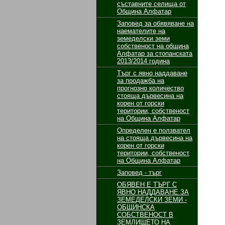
съставните селища от
Община Алфатар
Заповед за обявяване на
наемателите на
земеделски земи
собственост на община
Алфатар за стопанската
2013/2014 година
Търг с явно наддаване
за продажба на
прогнозно количество
стояща дървесина на
корен от горски
територии, собственост
на Община Алфатар
Определен е ползвател
на стояща дървесина на
корен от горски
територии, собственост
на Община Алфатар
Заповед - търг
ОБЯВЕН Е ТЪРГ С
ЯВНО НАДДАВАНЕ ЗА
ЗЕМЕДЕЛСКИ ЗЕМИ -
ОБЩИНСКА
СОБСТВЕНОСТ В
ЗЕМЛИЩЕТО НА