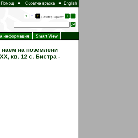
Помощ
■
Обратна връзка
■
English
Размер шрифт
на информация
Smart View
д наем на поземлени
X, кв. 12 с. Бистра -