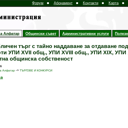
Форум
■
Абонамент
■
Контакти
■
Карта
■
а Алфатар
Общински съвет
Административни услуги
Полез
личен търг с тайно наддаване за отдаване по
ти УПИ XVII общ., УПИ XVIII общ., УПИ XIX, УПИ X
тна общинска собственост
26
->
а Алфатар
ТЪРГОВЕ И КОНКУРСИ
ва