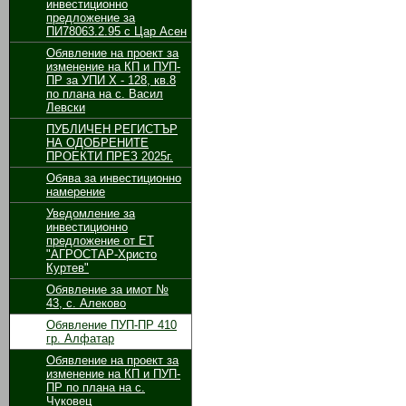
инвестиционно
предложение за
ПИ78063.2.95 с Цар Асен
Обявление на проект за
изменение на КП и ПУП-
ПР за УПИ Х - 128, кв.8
по плана на с. Васил
Левски
ПУБЛИЧЕН РЕГИСТЪР
НА ОДОБРЕНИТЕ
ПРОЕКТИ ПРЕЗ 2025г.
Обява за инвестиционно
намерение
Уведомление за
инвестиционно
предложение от ЕТ
"АГРОСТАР-Христо
Куртев"
Обявление за имот №
43, с. Алеково
Обявление ПУП-ПР 410
гр. Алфатар
Обявление на проект за
изменение на КП и ПУП-
ПР по плана на с.
Чуковец