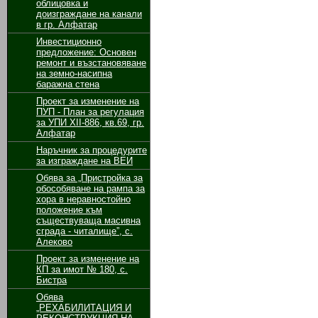
облицовка и
доизграждане на канали
в гр. Алфатар
Инвестиционно
предложение: Основен
ремонт и възстановяване
на земно-насипна
баражна стена
Проект за изменение на
ПУП - План за регулация
за УПИ ХІІ-886, кв.69, гр.
Алфатар
Наръчник за процедурите
за изграждане на ВЕИ
Обява за „Пристройка за
обособяване на рампа за
хора в неравностойно
положение към
съществуваща масивна
сграда - читалище”, с.
Алеково
Проект за изменение на
КП за имот № 180, с.
Бистра
Обява
„РЕХАБИЛИТАЦИЯ И