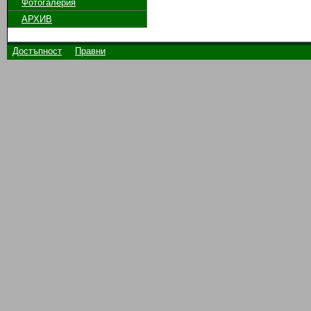
Фотогалерия
АРХИВ
Достъпност
Правни