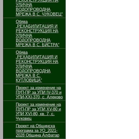
РЕКОНСТРУКЦИЯ НА
УЛИЧНА
ВОДОПРОВОДНА
МРЕЖА В С. ЧУКОВЕЦ“
Обява
„РЕХАБИЛИТАЦИЯ И
РЕКОНСТРУКЦИЯ НА
УЛИЧНА
ВОДОПРОВОДНА
МРЕЖА В С. БИСТРА“
Обява
„РЕХАБИЛИТАЦИЯ И
РЕКОНСТРУКЦИЯ НА
УЛИЧНА
ВОДОПРОВОДНА
МРЕЖА В С.
КУТЛОВИЦА“
Проект за изменение на
ПУП-ПР за УПИ ІV-370 и
УПИ-ХХІ-370, с. Алеково
Проект за изменение на
ПУП-ПР за УПИ ХV-80 и
УПИ ХVІ-80, кв. 7, с.
Чуковец
Проект на Общинска
програма за УО_2021-
2028 Община Алфатар