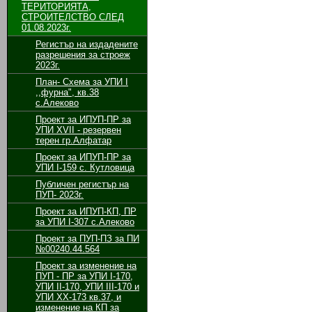
ТЕРИТОРИЯТА,
СТРОИТЕЛСТВО СЛЕД
01.08.2023г.
Регистър на издадените
разрешения за строеж
2023г.
План- Схема за УПИ I
,,фурна", кв.38
с.Алеково
Проект за ИПУП-ПР за
УПИ XVII - резервен
терен гр.Алфатар
Проект за ИПУП-ПР за
УПИ I-159 с. Кутловица
Публичен регистър на
ПУП- 2023г.
Проект за ИПУП-КП, ПР
за УПИ I-307 с.Алеково
Проект за ПУП-ПЗ за ПИ
№00240.44.564
Проект за изменение на
ПУП - ПР за УПИ І-170,
УПИ ІІ-170, УПИ ІІІ-170 и
УПИ ХХ-173 кв.37, и
изменение на КП за