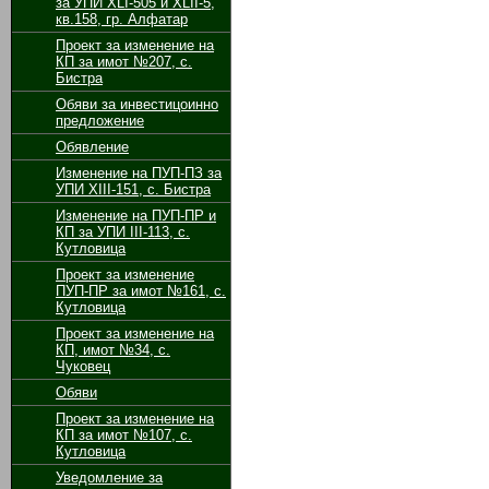
за УПИ XLI-505 и XLII-5,
кв.158, гр. Алфатар
Проект за изменение на
КП за имот №207, с.
Бистра
Обяви за инвестицоинно
предложение
Обявление
Изменение на ПУП-ПЗ за
УПИ ХІІІ-151, с. Бистра
Изменение на ПУП-ПР и
КП за УПИ ІІІ-113, с.
Кутловица
Проект за изменение
ПУП-ПР за имот №161, с.
Кутловица
Проект за изменение на
КП, имот №34, с.
Чуковец
Обяви
Проект за изменение на
КП за имот №107, с.
Кутловица
Уведомление за