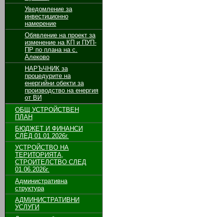
Уведомление за
инвестиционно
намерение
Обявление на проект за
изменение на КП и ПУП-
ПР по плана на с.
Алеково
НАРЪЧНИК за
процедурите на
енергийни обекти за
производство на енергия
от ВИ
ОБЩ УСТРОЙСТВЕН
ПЛАН
БЮДЖЕТ И ФИНАНСИ
СЛЕД 01.01.2026г.
УСТРОЙСТВО НА
ТЕРИТОРИЯТА,
СТРОИТЕЛСТВО СЛЕД
01.06.2026г.
Административна
структура
АДМИНИСТРАТИВНИ
УСЛУГИ