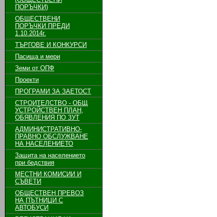
ПОРЪЧКИ)
ОБЩЕСТВЕНИ
ПОРЪЧКИ ПРЕДИ
1.10.2014г.
ТЪРГОВЕ И КОНКУРСИ
Пасища и мери
Земи от ОПФ
Проекти
ПРОГРАМИ ЗА ЗАЕТОСТ
СТРОИТЕЛСТВО - ОБЩ
УСТРОЙСТВЕН ПЛАН,
ОБЯВЛЕНИЯ ПО ЗУТ
АДМИНИСТРАТИВНО-
ПРАВНО ОБСЛУЖВАНЕ
НА НАСЕЛЕНИЕТО
Защита на населението
при бедствия
МЕСТНИ КОМИСИИ И
СЪВЕТИ
ОБЩЕСТВЕН ПРЕВОЗ
НА ПЪТНИЦИ С
АВТОБУСИ