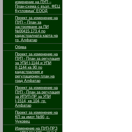
изменение на ПУП –
План-схема с възл. ФЕЦ
Кутловица“ ЕООД
Проект за изменение на
ПУП – План за
застрояване за ПИ
№00415.173.4 по
кадастралната карта на
гр. Алфатар
Обява
Проект за изменение на
ПУП - План за регулация
за УПИ І-1144 и УПИ
ІІ-1144 кв.90 по
кадастралния и
регулационен план на
град Алфатар
Проект за изменение на
ПУП - План за регулация
за ИПУП-ПР за УПИ
І-1514, кв.104, гр.
Алфатар
Проект за изменение на
КП за имот №90, с.
Чуковец
Изменение на ПУП-ПРЗ