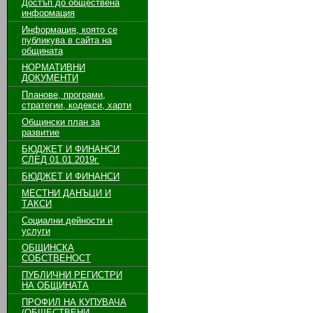
Достъп до обществена
информация
Информация, която се
публикува в сайта на
общината
НОРМАТИВНИ
ДОКУМЕНТИ
Планове, програми,
стратегии, кодекси, харти
Общински план за
развитие
БЮДЖЕТ И ФИНАНСИ
СЛЕД 01.01.2019г.
БЮДЖЕТ И ФИНАНСИ
МЕСТНИ ДАНЪЦИ И
ТАКСИ
Социални дейности и
услуги
ОБЩИНСКА
СОБСТВЕНОСТ
ПУБЛИЧНИ РЕГИСТРИ
НА ОБЩИНАТА
ПРОФИЛ НА КУПУВАЧА
(ОБЩЕСТВЕНИ