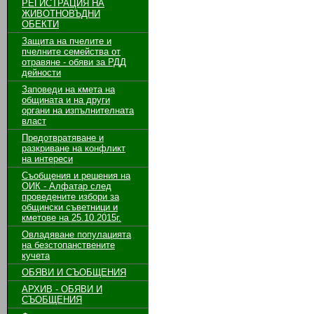
РЕГИСТРАЦИЯ НА
ЖИВОТНОВЪДНИ
ОБЕКТИ
Защита на пчелите и
пчелните семейства от
отравяне - обяви за РДД
дейности
Заповеди на кмета на
общината и на други
органи на изпълнителната
власт
Предотвратяване и
разкриване на конфликт
на интереси
Съобщения и решения на
ОИК - Алфатар след
проведените избори за
общински съветници и
кметове на 25.10.2015г.
Овладяване популацията
на безстопанствените
кучета
ОБЯВИ И СЪОБЩЕНИЯ
АРХИВ - ОБЯВИ И
СЪОБЩЕНИЯ