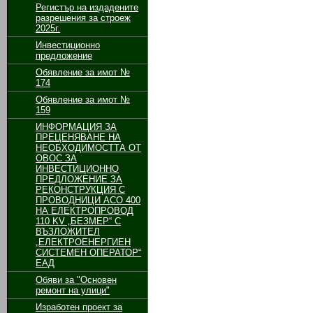
Регистър на издадените
разрешения за строеж
2025г.
Инвестиционно
предложение
Обявление за имот №
174
Обявление за имот №
159
ИНФОРМАЦИЯ ЗА
ПРЕЦЕНЯВАНЕ НА
НЕОБХОДИМОСТТА ОТ
ОВОС ЗА
ИНВЕСТИЦИОННО
ПРЕДЛОЖЕНИЕ ЗА
РЕКОНСТРУКЦИЯ С
ПРОВОДНИЦИ АСО 400
НА ЕЛЕКТРОПРОВОД
110 KV „БЕЗМЕР“ С
ВЪЗЛОЖИТЕЛ
„ЕЛЕКТРОЕНЕРГИЕН
СИСТЕМЕН ОПЕРАТОР“
ЕАД
Обяви за "Основен
ремонт на улици"
Изработен проект за