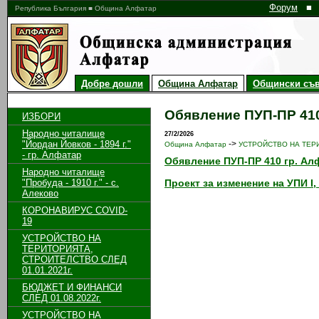
Форум
■
Република България ■ Община Алфатар
Добре дошли
Община Алфатар
Общински съв
Обявление ПУП-ПР 410
ИЗБОРИ
Народно читалище
27/2/2026
"Йордан Йовков - 1894 г."
->
Община Алфатар
УСТРОЙСТВО НА ТЕРИ
- гр. Алфатар
Обявление ПУП-ПР 410 гр. Ал
Народно читалище
"Пробуда - 1910 г." - с.
Проект за изменение на УПИ I,
Алеково
КОРОНАВИРУС COVID-
19
УСТРОЙСТВО НА
ТЕРИТОРИЯТА,
СТРОИТЕЛСТВО СЛЕД
01.01.2021г.
БЮДЖЕТ И ФИНАНСИ
СЛЕД 01.08.2022г.
УСТРОЙСТВО НА