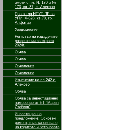
имоти с пл. № 170 и №
173, кв. 37, с. Алеково
Проект за ИПУП-ПР за
УПИ ІХ-628, кв.70, гр.
Алфатар
Уведомления
Регистър на издадените
разрешения за строеж
2024г.
Обява
Обява
Обявления
Обявление
Изменение на пл.242 с.
Алеково
Обява
Обява за инвестиционно
намерение от ЕТ "Марин
Стайков"
Инвестиционно
предложение: Основен
ремонт, възстановяване
на коритото и бетоновата