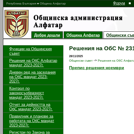
Форум
■
Република България ■ Община Алфатар
Добре дошли
Община Алфатар
Общински съв
Решения на ОбС № 231 
Функции на Общинския
съвет
28/11/2025
Решения на ОбС Алфатар
->
Общински съвет
Решения на ОбС Алфата
мандат 2023-2027г.
Препис решения ноември
Дневен ред на заседания
на ОбС мандат 2023-
2027г.
Контрол по
законосъобразност
мандат 2023-2027г.
Отчет за дейността на
ОбС мандат 2023-2027г.
Правилник и планове за
работата на ОбС мандат
2023-2027г.
Регистри по Закона за