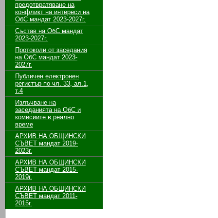
предотвратяване на
конфликт на интереси на
ОбС мандат 2023-2027г.
Състав на ОбС мандат
2023-2027г.
Протоколи от заседания
на ОбС мандат 2023-
2027г.
Публичен електронен
регистър по чл. 33, ал.1,
т.4
Излъчване на
заседанията на ОбС и
комисиите в реално
време
АРХИВ НА ОБЩИНСКИ
СЪВЕТ мандат 2019-
2023г.
АРХИВ НА ОБЩИНСКИ
СЪВЕТ мандат 2015-
2019г.
АРХИВ НА ОБЩИНСКИ
СЪВЕТ мандат 2011-
2015г.