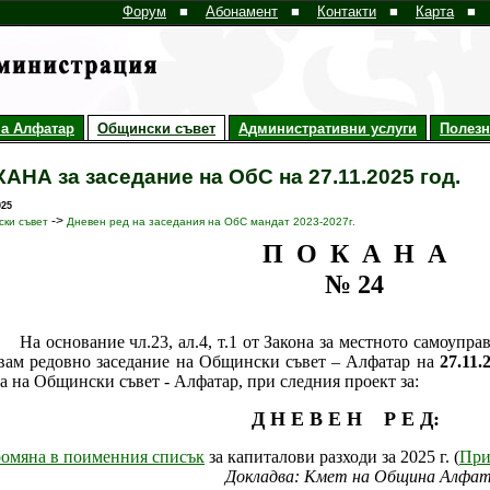
Форум
■
Абонамент
■
Контакти
■
Карта
■
а Алфатар
Общински съвет
Административни услуги
Полез
АНА за заседание на ОбС на 27.11.2025 год.
025
->
ки съвет
Дневен ред на заседания на ОбС мандат 2023-2027г.
П О К А Н А
№ 24
На основание чл.23, ал.4, т.1 от Закона за местното самоупр
вам редовно заседание на Общински съвет – Алфатар на
27.
11
.
та на Общински съвет - Алфатар, при следния проект за:
Д Н Е В Е Н Р Е Д:
омяна в поименния списък
за капиталови разходи за 2025 г. (
При
Докладва: Кмет на Община Алфа