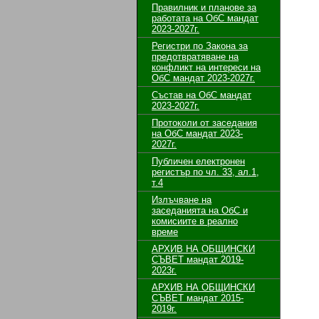
Правилник и планове за
работата на ОбС мандат
2023-2027г.
Регистри по Закона за
предотвратяване на
конфликт на интереси на
ОбС мандат 2023-2027г.
Състав на ОбС мандат
2023-2027г.
Протоколи от заседания
на ОбС мандат 2023-
2027г.
Публичен електронен
регистър по чл. 33, ал.1,
т.4
Излъчване на
заседанията на ОбС и
комисиите в реално
време
АРХИВ НА ОБЩИНСКИ
СЪВЕТ мандат 2019-
2023г.
АРХИВ НА ОБЩИНСКИ
СЪВЕТ мандат 2015-
2019г.