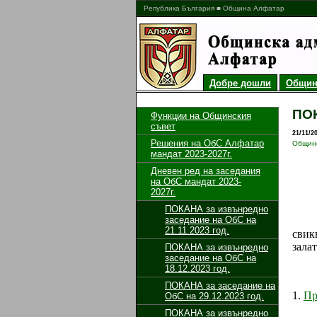
Република България ■ Община Алфатар
Добре дошли
Общин
ПОК
Функции на Общинския
съвет
21/11/2
Решения на ОбС Алфатар
Общинс
мандат 2023-2027г.
Дневен ред на заседания
на ОбС мандат 2023-
2027г.
ПОКАНА за извънредно
заседание на ОбС на
21.11.2023 год.
свик
зала
ПОКАНА за извънредно
заседание на ОбС на
18.12.2023 год.
ПОКАНА за заседание на
1.
Пр
ОбС на 29.12.2023 год.
ПОКАНА за извънредно