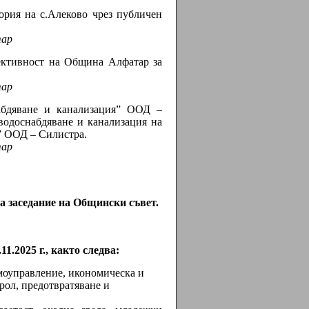
рия на с.Алеково чрез публичен
тар
ективност на Община Алфатар за
тар
абдяване и канализация” ООД –
 водоснабдяване и канализация на
” ООД – Силистра.
тар
а заседание на Общински съвет.
1.2025 г., както следва:
управление, икономическа и
рол, предотвратяване и