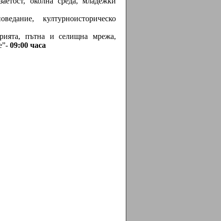
заетост, околна среда, младежки
ведание, културноисторическо
орията, пътна и селищна мрежа,
е”-
09:00 часа