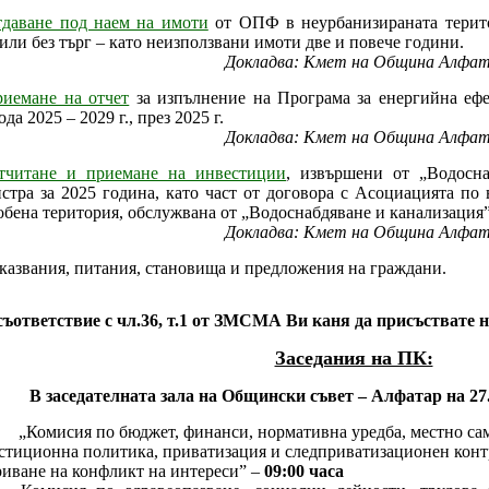
даване под наем на имоти
от ОПФ в неурбанизираната терито
 или без търг – като неизползвани имоти две и повече години.
Докладва: Кмет на Община Алфа
иемане на отчет
за изпълнение на Програма за енергийна еф
да 2025 – 2029 г., през 2025 г.
Докладва: Кмет на Община Алфа
тчитане и приемане на инвестиции
, извършени от „Водосн
стра за 2025 година, като част от договора с Асоциацията по
обена територия, обслужвана от „Водоснабдяване и канализация
Докладва: Кмет на Община Алфа
зказвания, питания, становища и предложения на граждани.
ответствие с чл.36, т.1 от ЗМСМА Ви каня да присъствате н
Заседания на ПК:
В заседателната зала на Общински съвет – Алфатар на 27.1
исия по бюджет, финанси, нормативна уредба, местно само
стиционна политика, приватизация и следприватизационен конт
риване на конфликт на интереси” –
09:00 часа