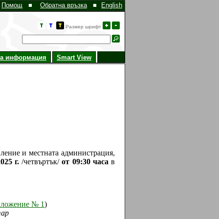
Помощ
■
Обратна връзка
■
English
Размер шрифт
на информация
Smart View
авление и местната администрация,
2025 г.
/четвъртък/
от 09:30 часа
в
ложение № 1
)
тар