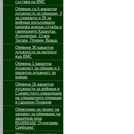
състава на ВМС
Обявени са 6 вакантни
длъжности за oфицери, 3
за сержанти и 39 за
войници изпълнявали
кадрова военна служба в
гарнизоните Казанлък,
Асеновград, Стара
Загора, Плевен, Враца.
Обявени 30 вакантни
длъжности за матроси
във ВМС
Обявенa 1 вакантнa
длъжност за oфицер и 1
вакантнa длъжност за
войник
Обявени 16 вакантни
длъжности за войници в
Съвместното командване
на специалните операции
в гарнизон Пловдив
Обявление на проект на
заповед за обявяване на
защитена зона
BG0000169 "Лудогорие-
Сребърна"