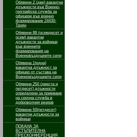
Обявени 2 (две) вакантни
длъжности във Военно-
географска служба за
офицери във военно
формирование 24430-
Троян
Обявени 88 (осемдесет и
осем) вакантни
длъжности за войници
във военните
формирования на
Военновъздушните сили
Обявенa 1(една)
вакантна длъжност за
офицер от състава на
Военновъздушните сили
Обявени 250 (двеста и
петдесет) длъжности
определени за приемане
на срочна служба в
доброволния резерв
Обявени 50(петдесет)
вакантни длъжности за
войници
ПОКАНА ЗА
ВСТЪПИТЕЛНА
ПРЕСКОНФЕРЕНЦИЯ