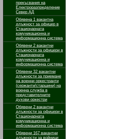
прекъсвания на
Електроразпределение
Север АД
Обявенa 1 вакантнa
длъжност за офицер в
Стационарната
комуникационна и
информационна система
Обявени 2 вакантни
длъжности за офицери в
Стационарната
комуникационна и
информационна система
Обявени 32 вакантни
длъжности за приемане
на военни оркестранти
(сержанти/старшини) на
военна служба в
представителните
духови оркестри
Обявени 2 вакантни
длъжности за офицери в
Стационарната
комуникационна и
информационна система
Обявени 167 вакантни
длъжности за войници