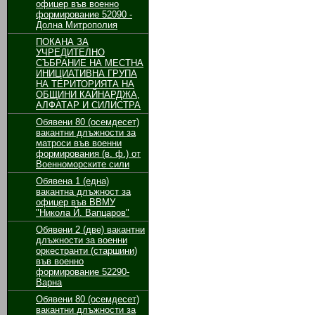
офицер във военно
формирование 52090 -
Долна Митрополия
ПОКАНА ЗА
УЧРЕДИТЕЛНО
СЪБРАНИЕ НА МЕСТНА
ИНИЦИАТИВНА ГРУПА
НА ТЕРИТОРИЯТА НА
ОБЩИНИ КАЙНАРДЖА,
АЛФАТАР И СИЛИСТРА
Обявени 80 (осемдесет)
вакантни длъжности за
матроси във военни
формирования (в. ф.) от
Военноморските сили
Обявенa 1 (една)
вакантна длъжност за
офицер във ВВМУ
"Никола Й. Вапцаров"
Обявени 2 (две) вакантни
длъжности за военни
оркестранти (старшини)
във военно
формирование 52290-
Варна
Обявени 80 (осемдесет)
вакантни длъжности за