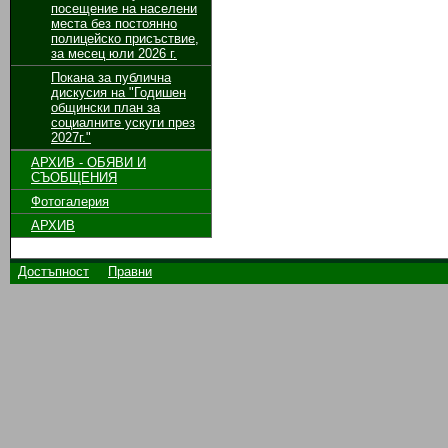
посещение на населени
места без постоянно
полицейско присъствие,
за месец юли 2026 г.
Покана за публична
дискусия на "Годишен
общински план за
социалните ускуги през
2027г."
АРХИВ - ОБЯВИ И
СЪОБЩЕНИЯ
Фотогалерия
АРХИВ
Достъпност
Правни