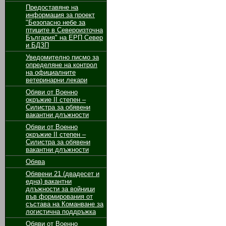
Предоставяне на
информация за проект
"Безопасно небе за
птиците в Североизточна
България" на ЕРП Север
и БДЗП
Уведомително писмо за
определяне на контрол
на официалните
ветеринарни лекари
Обяви от Военно
окръжие II степен –
Силистра за обявени
вакантни длъжности
Обяви от Военно
окръжие II степен –
Силистра за обявени
вакантни длъжности
Обява
Обявени 21 (двадесет и
една) вакантни
длъжности за войници
във формирования от
състава на Команване за
логистична поддръжка
Обяви от Военно