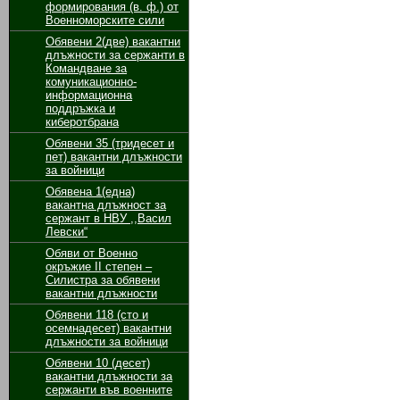
формирования (в. ф.) от
Военноморските сили
Обявени 2(две) вакантни
длъжности за сержанти в
Командване за
комуникационно-
информационна
поддръжка и
киберотбрана
Обявени 35 (тридесет и
пет) вакантни длъжности
за войници
Обявенa 1(една)
вакантна длъжност за
сержант в НВУ ,,Васил
Левски“
Обяви от Военно
окръжие II степен –
Силистра за обявени
вакантни длъжности
Обявени 118 (сто и
осемнадесет) вакантни
длъжности за войници
Обявени 10 (десет)
вакантни длъжности за
сержанти във военните