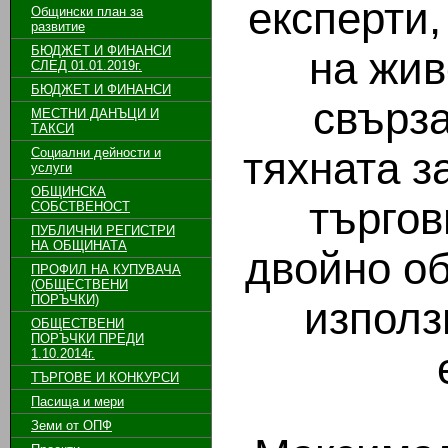
експерти,
Общински план за
развитие
БЮДЖЕТ И ФИНАНСИ
на жив
СЛЕД 01.01.2019г.
БЮДЖЕТ И ФИНАНСИ
свърза
МЕСТНИ ДАНЪЦИ И
ТАКСИ
тяхната з
Социални дейности и
услуги
ОБЩИНСКА
търго
СОБСТВЕНОСТ
ПУБЛИЧНИ РЕГИСТРИ
НА ОБЩИНАТА
двойно об
ПРОФИЛ НА КУПУВАЧА
(ОБЩЕСТВЕНИ
ПОРЪЧКИ)
използ
ОБЩЕСТВЕНИ
ПОРЪЧКИ ПРЕДИ
1.10.2014г.
ТЪРГОВЕ И КОНКУРСИ
Пасища и мери
Земи от ОПФ