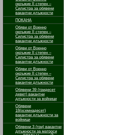
окръжие II степен –
Силистра за обявени
вакантни длъжности
ПОКАНА
Обяви от Военно
окръжие II степен –
Силистра за обявени
вакантни длъжности
Обяви от Военно
окръжие II степен –
Силистра за обявени
вакантни длъжности
Обяви от Военно
окръжие II степен –
Силистра за обявени
вакантни длъжности
Обявени 39 (тридесет
девет) вакантни
длъжности за войници
Обявени
18(осемнадесет)
вакантни длъжности за
войници
Обявени 3 (три) вакантни
длъжности за матроси