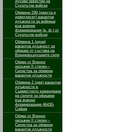
духови оркестри на
Сухопътни войски
Обявени 290 (двеста и
деветдесет) вакантни
длъжности за войници
във военни
формирования (в. ф.) от
Сухопътни войски
Обявенa 1 (една)
вакантна длъжност за
офицер от състава на
Военновъздушните сили
Обяви от Военно
окръжие II степен –
Силистра за обявени
вакантни длъжности
Обявени 2 (две) вакантни
длъжности в
Съвместното командване
на силите за офицери
във военно
формирование 46430-
София
Обяви от Военно
окръжие II степен –
Силистра за обявени
вакантни длъжности