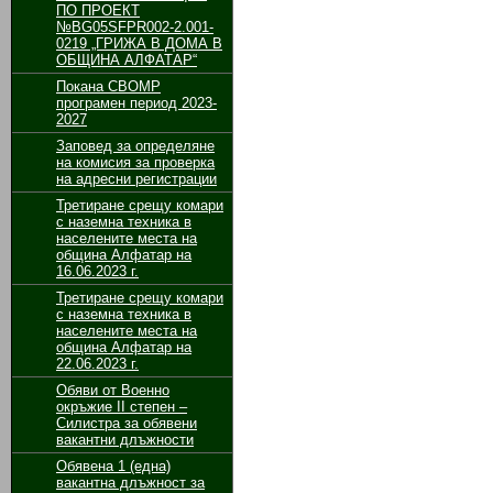
ПО ПРОЕКТ
№BG05SFPR002-2.001-
0219 „ГРИЖА В ДОМА В
ОБЩИНА АЛФАТАР“
Покана СВОМР
програмен период 2023-
2027
Заповед за определяне
на комисия за проверка
на адресни регистрации
Третиране срещу комари
с наземна техника в
населените места на
община Алфатар на
16.06.2023 г.
Третиране срещу комари
с наземна техника в
населените места на
община Алфатар на
22.06.2023 г.
Обяви от Военно
окръжие II степен –
Силистра за обявени
вакантни длъжности
Обявенa 1 (една)
вакантнa длъжност за