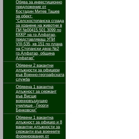
Обява за инвестиционно
предложение от
Костадин Митев Ташев
за обект:
"Селскостопанска сграда
за хранене на животни в
ПИ №00415.501.3099 по
КККР на гр.Алфатар,
представляващ УПИ
VІІІ-535, кв.151 по плана
на Стопански двор №2
гр.Алфатар, община
Алфатар"
Обявени 2 вакантни
длъжности за oфицери
във Военно-географската
служба
Обявенa 1 вакантнa
длъжност за сержант
във Висше
военновъздушно
училище ,,Георги
Бенковски”
Обявени 1 вакантнa
длъжност за oфицер и 8
вакантни длъжности за
сержанти във военните
формирования от