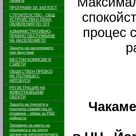
Максимал
Проекти
ПРОГРАМИ ЗА ЗАЕТОСТ
спокойст
СТРОИТЕЛСТВО - ОБЩ
УСТРОЙСТВЕН ПЛАН,
ОБЯВЛЕНИЯ ПО ЗУТ
процес с
АДМИНИСТРАТИВНО-
ПРАВНО ОБСЛУЖВАНЕ
НА НАСЕЛЕНИЕТО
р
Защита на населението
при бедствия
МЕСТНИ КОМИСИИ И
СЪВЕТИ
ОБЩЕСТВЕН ПРЕВОЗ
НА ПЪТНИЦИ С
АВТОБУСИ
РЕГИСТРАЦИЯ НА
ЖИВОТНОВЪДНИ
ОБЕКТИ
Чакаме
Защита на пчелите и
пчелните семейства от
отравяне - обяви за РДД
дейности
Заповеди на кмета на
общината и на други
органи на изпълнителната