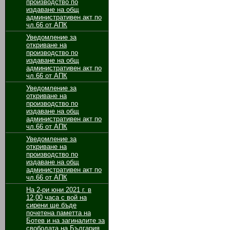
производство по
издаване на общ
административен акт по
чл.66 от АПК
Уведомление за
откриване на
производство по
издаване на общ
административен акт по
чл.66 от АПК
Уведомление за
откриване на
производство по
издаване на общ
административен акт по
чл.66 от АПК
Уведомление за
откриване на
производство по
издаване на общ
административен акт по
чл.66 от АПК
На 2-ри юни 2021 г. в
12,00 часа с вой на
сирени ще бъде
почетена паметта на
Ботев и на загиналите за
свободата на България