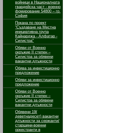
войници в Националната
гвардейска част - военно
фомирование 54800 – гр.
София
Покана по проект
“Създаване на Местна
инициативна група
Кайнарджа - Алфатар -
Силистра"
Обяви от Военно
окръжие II степен –
Силистра за обявени
вакантни длъжности
Обява за инвестиционно
предложение
Обяви за инвестиционно
предложение
Обяви от Военно
окръжие II степен –
Силистра за обявени
вакантни длъжности
Обявени 19(
деветнадесет) вакантни
длъжности за сержанти/
старшини-военни
оркестранти в