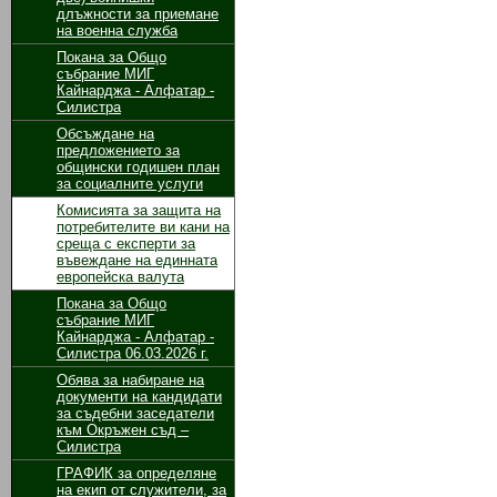
длъжности за приемане
на военна служба
Покана за Общо
събрание МИГ
Кайнарджа - Алфатар -
Силистра
Обсъждане на
предложението за
общински годишен план
за социалните услуги
Комисията за защита на
потребителите ви кани на
среща с експерти за
въвеждане на единната
европейска валута
Покана за Общо
събрание МИГ
Кайнарджа - Алфатар -
Силистра 06.03.2026 г.
Обява за набиране на
документи на кандидати
за съдебни заседатели
към Окръжен съд –
Силистра
ГРАФИК за определяне
на екип от служители, за