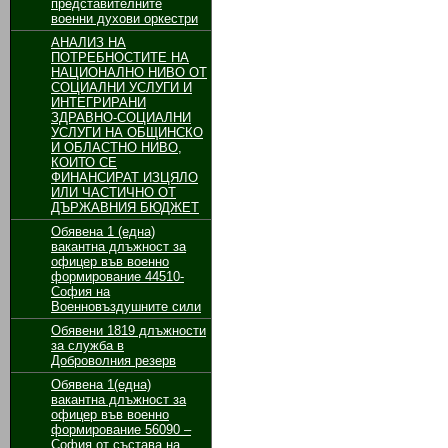
представителните
военни духови оркестри
АНАЛИЗ НА
ПОТРЕБНОСТИТЕ НА
НАЦИОНАЛНО НИВО ОТ
СОЦИАЛНИ УСЛУГИ И
ИНТЕГРИРАНИ
ЗДРАВНО-СОЦИАЛНИ
УСЛУГИ НА ОБЩИНСКО
И ОБЛАСТНО НИВО,
КОИТО СЕ
ФИНАНСИРАТ ИЗЦЯЛО
ИЛИ ЧАСТИЧНО ОТ
ДЪРЖАВНИЯ БЮДЖЕТ
Oбявенa 1 (една)
вакантнa длъжност за
офицер във военно
формирование 44510-
София на
Военновъздушните сили
Обявени 1819 длъжности
за служба в
Доброволния резерв
Обявенa 1(една)
вакантна длъжност за
офицер във военно
формирование 56090 –
София от състава на