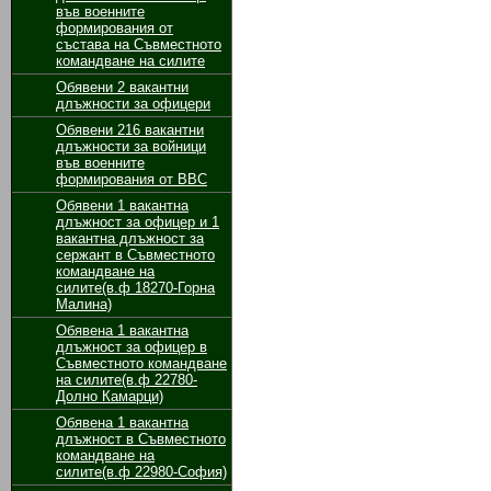
във военните
формирования от
състава на Съвместното
командване на силите
Обявени 2 вакантни
длъжности за oфицери
Обявени 216 вакантни
длъжности за войници
във военните
формирования от ВВС
Обявени 1 вакантнa
длъжност за oфицер и 1
вакантнa длъжност за
сержант в Съвместното
командване на
силите(в.ф 18270-Горна
Малина)
Обявенa 1 вакантнa
длъжност за oфицер в
Съвместното командване
на силите(в.ф 22780-
Долно Камарци)
Обявенa 1 вакантнa
длъжност в Съвместното
командване на
силите(в.ф 22980-София)