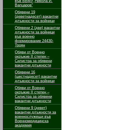
във ВВМУ,,Никола Й.
Вапцаров”
Обявени 19
(дeветнадесет) вакантни
длъжности за войници
Oбявени 2 (две) вакантни
длъжности за войници
във военно
формирование 24430-
Троян
Обяви от Военно
окръжие II степен –
Силистра за обявени
вакантни длъжности
Обявени 16
(шестнадесет) вакантни
длъжности за войници
Обяви от Военно
окръжие II степен –
Силистра за обявени
вакантни длъжности
Обявени 9 (девет)
вакантни длъжности за
военнослужещи във
Военномедицинска
академия