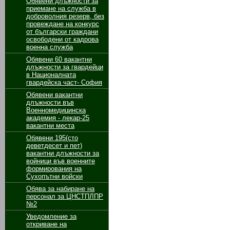
Обявени длъжности за
приемане на служба в
доброволния резерв, без
провеждане на конкурс
от български граждани
освободени от кадрова
военна служба
Обявени 60 вакантни
длъжности за гвардейци
в Националната
гвардейска част- София
Обявени вакантни
длъжности във
Военномедицинска
академия - лекар-25
вакантни места
Обявени 195(сто
деветдесет и пет)
вакантни длъжности за
войници във военните
формирования на
Сухопътни войски
Обява за набиране на
персонал за ЦНСТПЛПР
№2
Уведомление за
откриване на