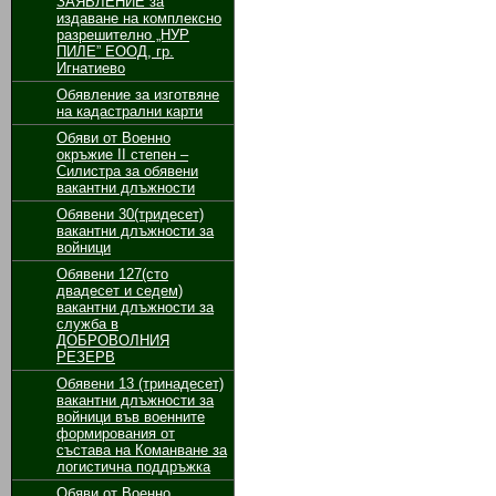
ЗАЯВЛЕНИЕ за
издаване на комплексно
разрешително „НУР
ПИЛЕ” ЕООД, гр.
Игнатиево
Обявление за изготвяне
на кадастрални карти
Обяви от Военно
окръжие II степен –
Силистра за обявени
вакантни длъжности
Обявени 30(тридесет)
вакантни длъжности за
войници
Обявени 127(сто
двадесет и седем)
вакантни длъжности за
служба в
ДОБРОВОЛНИЯ
РЕЗЕРВ
Обявени 13 (тринадесет)
вакантни длъжности за
войници във военните
формирования от
състава на Команване за
логистична поддръжка
Обяви от Военно