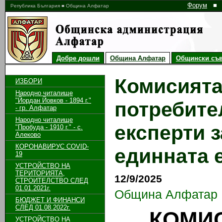
Форум
■
Република България ■ Община Алфатар
Добре дошли
Община Алфатар
Общински съв
Комисията
ИЗБОРИ
Народно читалище
"Йордан Йовков - 1894 г."
потребите
- гр. Алфатар
Народно читалище
експерти 
"Пробуда - 1910 г." - с.
Алеково
КОРОНАВИРУС COVID-
единната 
19
УСТРОЙСТВО НА
ТЕРИТОРИЯТА,
12/9/2025
СТРОИТЕЛСТВО СЛЕД
01.01.2021г.
Община Алфатар
БЮДЖЕТ И ФИНАНСИ
СЛЕД 01.08.2022г.
КОМИС
УСТРОЙСТВО НА