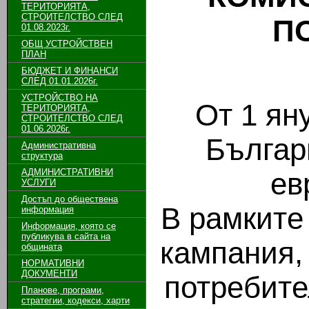
ТЕРИТОРИЯТА,
СТРОИТЕЛСТВО СЛЕД
П
01.08.2023г.
ОБЩ УСТРОЙСТВЕН
ПЛАН
БЮДЖЕТ И ФИНАНСИ
СЛЕД 01.01.2026г.
УСТРОЙСТВО НА
От 1 ян
ТЕРИТОРИЯТА,
СТРОИТЕЛСТВО СЛЕД
01.06.2026г.
Българ
Административна
структура
АДМИНИСТРАТИВНИ
ев
УСЛУГИ
Достъп до обществена
В рамките
информация
Информация, която се
публикува в сайта на
кампания,
общината
НОРМАТИВНИ
ДОКУМЕНТИ
потребите
Планове, програми,
стратегии, кодекси, харти