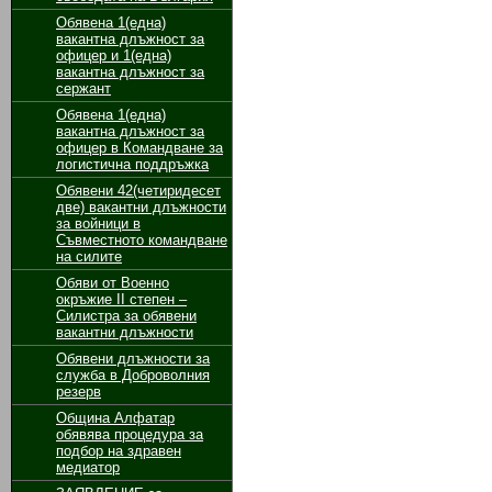
Oбявенa 1(една)
вакантна длъжност за
офицер и 1(една)
вакантна длъжност за
сержант
Обявенa 1(една)
вакантна длъжност за
офицер в Командване за
логистична поддръжка
Обявени 42(четиридесет
две) вакантни длъжности
за войници в
Съвместното командване
на силите
Обяви от Военно
окръжие II степен –
Силистра за обявени
вакантни длъжности
Обявени длъжности за
служба в Доброволния
резерв
Община Алфатар
обявява процедура за
подбор на здравен
медиатор