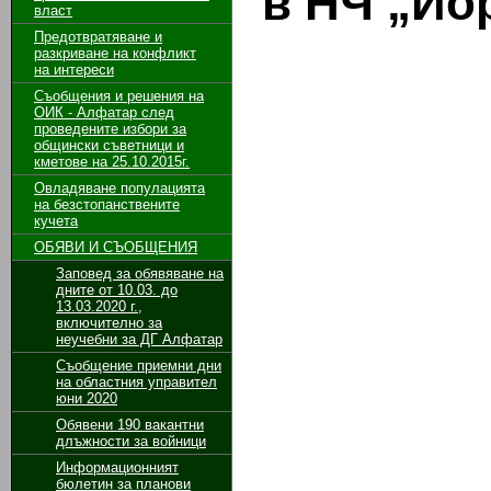
в
НЧ „Йор
власт
Предотвратяване и
разкриване на конфликт
на интереси
Съобщения и решения на
ОИК - Алфатар след
проведените избори за
общински съветници и
кметове на 25.10.2015г.
Овладяване популацията
на безстопанствените
кучета
ОБЯВИ И СЪОБЩЕНИЯ
Заповед за обявяване на
дните от 10.03. до
13.03.2020 г.,
включително за
неучебни за ДГ Алфатар
Съобщение приемни дни
на областния управител
юни 2020
Обявени 190 вакантни
длъжности за войници
Информационният
бюлетин за планови