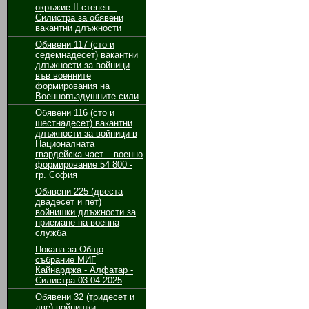
окръжие II степен –
Силистра за обявени
вакантни длъжности
Обявени 117 (сто и
седемнадесет) вакантни
длъжности за войници
във военните
формирования на
Военновъздушните сили
Обявени 116 (сто и
шестнадесет) вакантни
длъжности за войници в
Националната
гвардейска част – военно
формирование 54 800 -
гр. София
Обявени 225 (двеста
двадесет и пет)
войнишки длъжности за
приемане на военна
служба
Покана за Общо
събрание МИГ
Кайнарджа - Алфатар -
Силистра 03.04.2025
Обявени 32 (тридесет и
две) войнишки