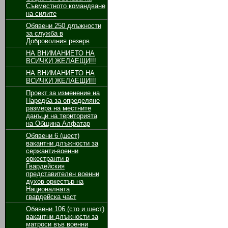
Съвместното командване
на силите
Обявени 250 длъжности
за служба в
Доброволния резерв
НА ВНИМАНИЕТО НА
ВСИЧКИ ЖЕЛАЕЩИ!!!
НА ВНИМАНИЕТО НА
ВСИЧКИ ЖЕЛАЕЩИ!!!
Проект за изменение на
Наредба за определяне
размера на местните
данъци на територията
на Община Алфатар
Обявени 6 (шест)
вакантни длъжности за
сержанти-военни
оркестранти в
Гвардейския
представителен военни
духов оркестър на
Националната
гвардейска част
Обявени 106 (сто и шест)
вакантни длъжности за
матроси във военни