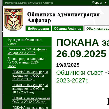
Форум
■
Република България ■ Община Алфатар
Добре дошли
Община Алфатар
Общински съв
ПОКАНА за
Функции на Общинския
съвет
Решения на ОбС Алфатар
26.09.2025 
мандат 2023-2027г.
Дневен ред на заседания
на ОбС мандат 2023-
19/9/2025
2027г.
-
Общински съвет
ПОКАНА за извънредно
заседание на ОбС на
2023-2027г.
21.11.2023 год.
ПОКАНА за извънредно
заседание на ОбС на
18.12.2023 год.
ПОКАНА за заседание на
ОбС на 29.12.2023 год.
ПОКАНА за извънредно