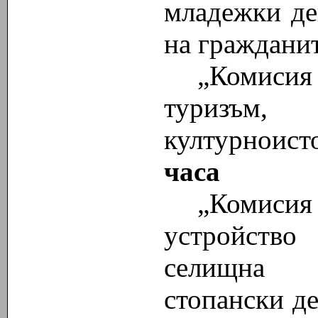
младежки де
на граждани
„Комисия
туризъм
културноист
часа
„Комисия
устройство
селищна м
стопански д