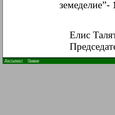
земеделие”-
Елис Талят
Председате
Достъпност
Правни