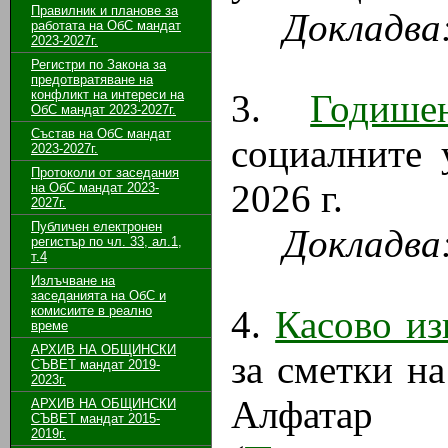
Правилник и планове за
Докладва
работата на ОбС мандат
2023-2027г.
Регистри по Закона за
предотвратяване на
конфликт на интереси на
3.
Годиш
ОбС мандат 2023-2027г.
Състав на ОбС мандат
социалните 
2023-2027г.
Протоколи от заседания
2026 г.
на ОбС мандат 2023-
2027г.
Публичен електронен
Докладва
регистър по чл. 33, ал.1,
т.4
Излъчване на
заседанията на ОбС и
комисиите в реално
4.
Касово из
време
АРХИВ НА ОБЩИНСКИ
за сметки н
СЪВЕТ мандат 2019-
2023г.
Алфатар
АРХИВ НА ОБЩИНСКИ
СЪВЕТ мандат 2015-
2019г.