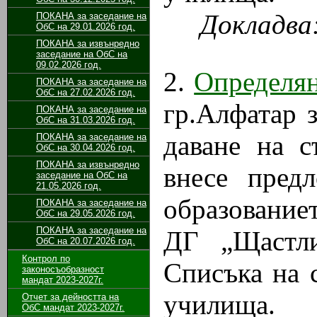
Докладва
ПОКАНА за заседание на
ОбС на 29.01.2026 год.
ПОКАНА за извънредно
заседание на ОбС на
09.02.2026 год.
2.
Определян
ПОКАНА за заседание на
ОбС на 27.02.2026 год.
гр.Алфатар 
ПОКАНА за заседание на
ОбС на 31.03.2026 год.
даване на 
ПОКАНА за заседание на
ОбС на 30.04.2026 год.
ПОКАНА за извънредно
внесе пред
заседание на ОбС на
21.05.2026 год.
образование
ПОКАНА за заседание на
ОбС на 29.05.2026 год.
ПОКАНА за заседание на
ДГ „Щастли
ОбС на 20.07.2026 год.
Контрол по
Списъка на 
законосъобразност
мандат 2023-2027г.
училища.
Отчет за дейността на
ОбС мандат 2023-2027г.