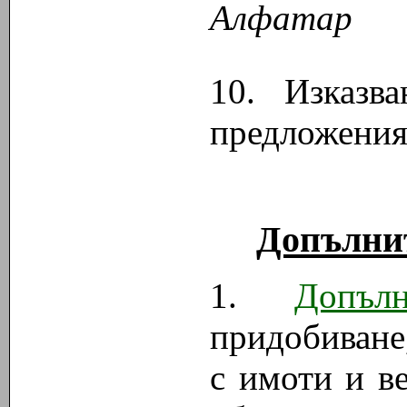
Алфатар
10. Изказв
предложения
Допълнит
1.
Допъл
придобиване
с имоти и в