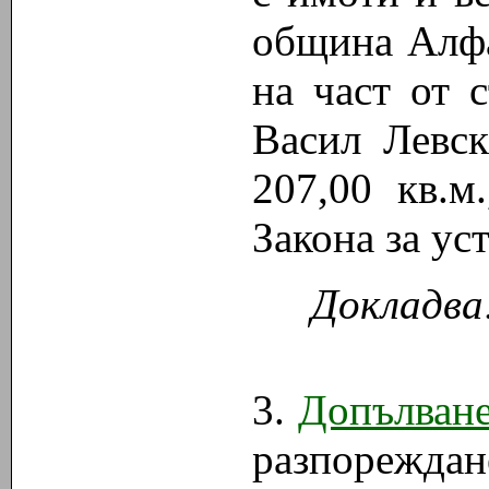
община Алфа
на част от с
Васил Левск
207,00 кв.м
Закона за ус
Докладва
3.
Допълван
разпорежда