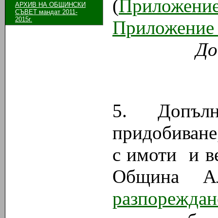
(
Приложени
АРХИВ НА ОБЩИНСКИ
СЪВЕТ мандат 2011-
2015г.
Приложение
До
5. Допъл
придобиване
с имоти и в
Община А
разпореждан