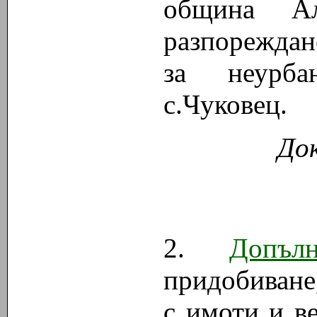
община А
разпореждан
за неурба
с.Чуковец
.
До
2.
Допъл
придобиване
с имоти и в