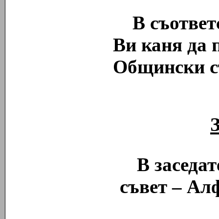
В съответс
Ви каня да 
Общински с
В заседа
съвет – Алф