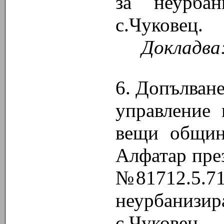
за неурба
с.Чуковец.
Докладва
6. Допълване
управление
вещи общин
Алфатар през
№81712.5.7
неурбани
с.Чуковец.