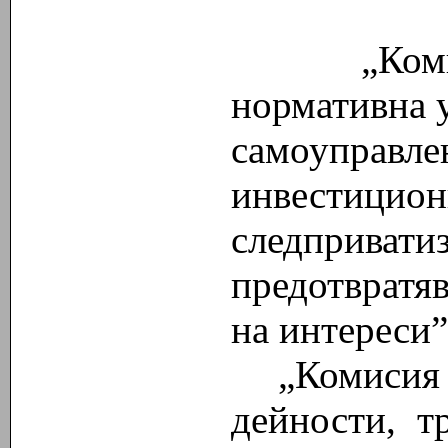
„Комисия 
нормативна 
самоуправле
инвестицион
следпривати
предотвратяв
на интереси
„Комисия 
дейности, тр