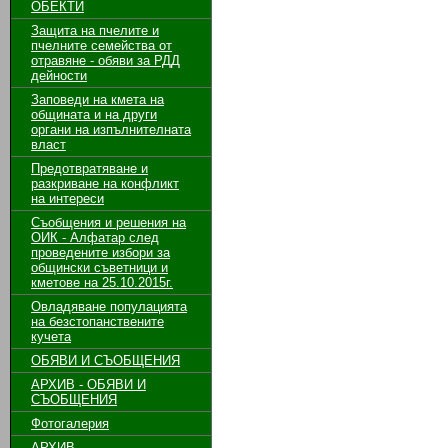
ОБЕКТИ
Защита на пчелите и
пчелните семейства от
отравяне - обяви за РДД
дейности
Заповеди на кмета на
общината и на други
органи на изпълнителната
власт
Предотвратяване и
разкриване на конфликт
на интереси
Съобщения и решения на
ОИК - Алфатар след
проведените избори за
общински съветници и
кметове на 25.10.2015г.
Овладяване популацията
на безстопанствените
кучета
ОБЯВИ И СЪОБЩЕНИЯ
АРХИВ - ОБЯВИ И
СЪОБЩЕНИЯ
Фотогалерия
АРХИВ