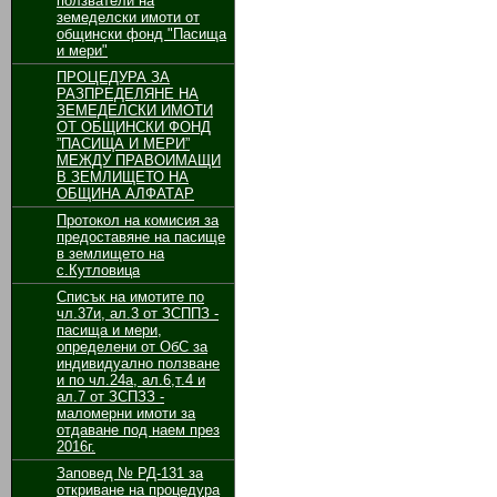
ползватели на
земеделски имоти от
общински фонд "Пасища
и мери"
ПРОЦЕДУРА ЗА
РАЗПРЕДЕЛЯНЕ НА
ЗЕМЕДЕЛСКИ ИМОТИ
ОТ ОБЩИНСКИ ФОНД
”ПАСИЩА И МЕРИ”
МЕЖДУ ПРАВОИМАЩИ
В ЗЕМЛИЩЕТО НА
ОБЩИНА АЛФАТАР
Протокол на комисия за
предоставяне на пасище
в землището на
с.Кутловица
Списък на имотите по
чл.37и, ал.3 от ЗСППЗ -
пасища и мери,
определени от ОбС за
индивидуално ползване
и по чл.24а, ал.6,т.4 и
ал.7 от ЗСПЗЗ -
маломерни имоти за
отдаване под наем през
2016г.
Заповед № РД-131 за
откриване на процедура