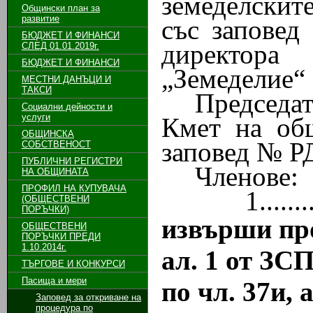
земеделскит
Общински план за
развитие
със заповед
БЮДЖЕТ И ФИНАНСИ
директора
СЛЕД 01.01.2019г.
БЮДЖЕТ И ФИНАНСИ
„Земеделие“ 
МЕСТНИ ДАНЪЦИ И
ТАКСИ
Председа
Социални дейности и
услуги
Кмет на об
ОБЩИНСКА
заповед № РД
СОБСТВЕНОСТ
ПУБЛИЧНИ РЕГИСТРИ
Членове:
НА ОБЩИНАТА
ПРОФИЛ НА КУПУВАЧА
1.............
(ОБЩЕСТВЕНИ
ПОРЪЧКИ)
извърши пр
ОБЩЕСТВЕНИ
ПОРЪЧКИ ПРЕДИ
1.10.2014г.
ал. 1 от ЗС
ТЪРГОВЕ И КОНКУРСИ
Пасища и мери
по чл. 37и, 
Заповед за откриване на
процедура по