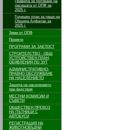
Правила за ползване на
пасищата от ОПФ за
2025 г.
Годишен план за паша на
Община Алфатар за
2025 г.
Земи от ОПФ
Проекти
ПРОГРАМИ ЗА ЗАЕТОСТ
СТРОИТЕЛСТВО - ОБЩ
УСТРОЙСТВЕН ПЛАН,
ОБЯВЛЕНИЯ ПО ЗУТ
АДМИНИСТРАТИВНО-
ПРАВНО ОБСЛУЖВАНЕ
НА НАСЕЛЕНИЕТО
Защита на населението
при бедствия
МЕСТНИ КОМИСИИ И
СЪВЕТИ
ОБЩЕСТВЕН ПРЕВОЗ
НА ПЪТНИЦИ С
АВТОБУСИ
РЕГИСТРАЦИЯ НА
ЖИВОТНОВЪДНИ