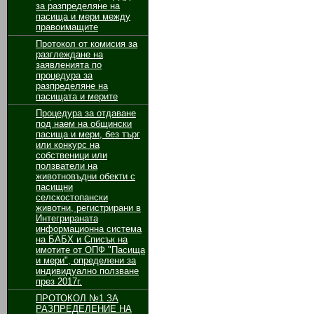
за разпределяне на
пасища и мери между
правоимащите
Протокол от комисия за
разглеждане на
заявленията по
процедура за
разпределяне на
пасищата и мерите
Процедура за отдаване
под наем на общински
пасища и мери, без търг
или конкурс на
собственици или
ползватели на
животновъдни обекти с
пасищни
селскостопански
животни, регистрирани в
Интегрираната
информационна система
на БАБХ и Списък на
имотите от ОПФ "Пасища
и мери", определени за
индивидуално ползване
през 2017г.
ПРОТОКОЛ №1 ЗА
РАЗПРЕДЕЛЕНИЕ НА