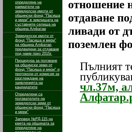
отношение н
определяне на
наематели на
земеделски имоти от
отдаване по
общински фонд "Пасища
и мери" в землищата на
съставните селища на
ливади от 
община Алфатар
Земеделски имоти от
поземлен фо
фонд "Пасища и мери"
на община Алфатар,
предвидени за отдаване
под наем през 2015г.
Процедура за ползване
Пълният те
на общински земи от
фонд "Пасища и мери" и
публикува
протоколи от комисия за
разглеждане на
заявленията на
чл.37м, а
кандидатите
Алфатар.
Определени са
ползвателите на
земеделски земи от
общински фонд "Пасища
и мери"
Заповед №РД-115 на
кмета на общината за
определяне на