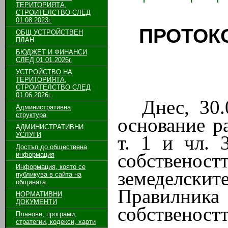
ТЕРИТОРИЯТА,
СТРОИТЕЛСТВО СЛЕД
01.08.2023г.
ПРОТОКОЛ
ОБЩ УСТРОЙСТВЕН
ПЛАН
БЮДЖЕТ И ФИНАНСИ
СЛЕД 01.01.2026г.
УСТРОЙСТВО НА
ТЕРИТОРИЯТА,
СТРОИТЕЛСТВО СЛЕД
01.06.2026г.
Днес, 30.
Административна
структура
основание ра
АДМИНИСТРАТИВНИ
УСЛУГИ
т. 1 и чл. 
Достъп до обществена
собствен
информация
Информация, която се
земеделскит
публикува в сайта на
общината
Правилника
НОРМАТИВНИ
ДОКУМЕНТИ
собствен
Планове, програми,
стратегии, кодекси, харти