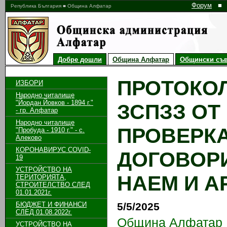
Форум
■
Република България ■ Община Алфатар
Добре дошли
Община Алфатар
Общински съв
ПРОТОКОЛ 
ИЗБОРИ
Народно читалище
"Йордан Йовков - 1894 г."
ЗСПЗЗ О
- гр. Алфатар
Народно читалище
ПРОВЕРК
"Пробуда - 1910 г." - с.
Алеково
КОРОНАВИРУС COVID-
ДОГОВОРИ
19
УСТРОЙСТВО НА
НАЕМ И А
ТЕРИТОРИЯТА,
СТРОИТЕЛСТВО СЛЕД
01.01.2021г.
БЮДЖЕТ И ФИНАНСИ
5/5/2025
СЛЕД 01.08.2022г.
Община Алфатар
УСТРОЙСТВО НА