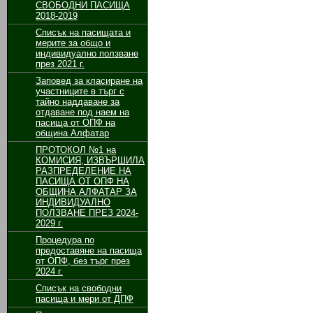
СВОБОДНИ ПАСИЩА
2018-2019
Списък на пасищата и
мерите за общо и
индивидуално ползване
през 2021 г.
Заповед за класиране на
участниците в търг с
тайно наддаване за
отдаване под наем на
пасища от ОПФ на
община Алфатар
ПРОТОКОЛ №1 на
КОМИСИЯ, ИЗВЪРШИЛА
РАЗПРЕДЕЛЕНИЕ НА
ПАСИЩА ОТ ОПФ НА
ОБЩИНА АЛФАТАР ЗА
ИНДИВИДУАЛНО
ПОЛЗВАНЕ ПРЕЗ 2024-
2029 г.
Процедура по
предоставяне на пасища
от ОПФ, без търг през
2024 г.
Списък на свободни
пасища и мери от ДПФ