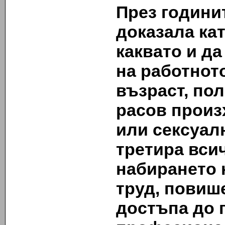
През годинит
доказала кат
каквато и д
на работнот
възраст, по
расов произ
или сексуал
третира вси
набирането 
труд, повиш
достъпа до 