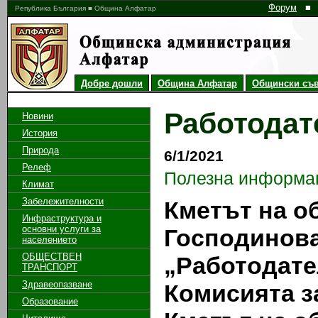
Форум
■
Република България ■ Община Алфатар
Добре дошли
Община Алфатар
Общински съв
Работодат
Новини
История
Природа
6/1/2021
Релеф
Полезна информа
Климат
Забележителности
Кметът на о
Инфраструктура и
основни услуги за
Господинова
населението
ОБЩЕСТВЕН
„Работодате
ТРАНСПОРТ
Здравеопазване
Комисията з
Образование