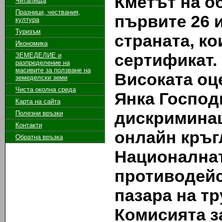
Кметът на о
Читалища
Празници, чествания,
първите 26 
култура
Туризъм
страната, к
Икономика
сертификат.
ЗЕМЕДЕЛИЕ и
разпределение на
масивите за ползване на
Високата оц
земeделски земи
Чиста околна среда
Янка Господ
Карта на сайта
дискриминац
Полезни връзки
Контакти
онлайн кръг
Обратна връзка
Националнат
противодейс
пазара на тр
Комисията з