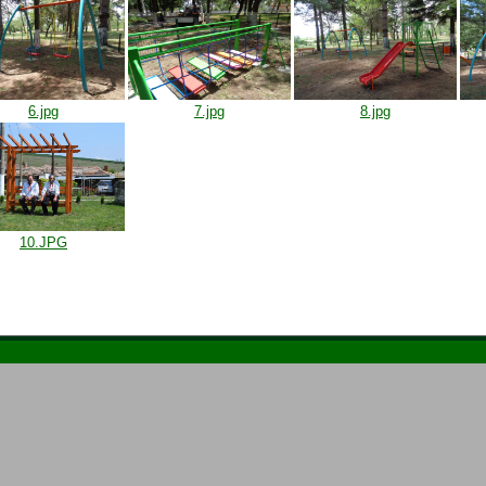
6.jpg
7.jpg
8.jpg
10.JPG