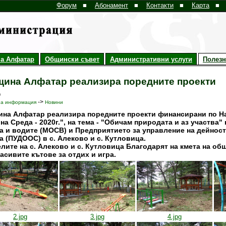
Форум
■
Абонамент
■
Контакти
■
Карта
■
а Алфатар
Общински съвет
Административни услуги
Полез
ина Алфатар реализира поредните проекти
0
->
на информация
Новини
на Алфатар реализира поредните проекти финансирани по На
на Среда - 2020г.", на тема - "Обичам природата и аз участва
а и водите (МОСВ) и Предприятието за управление на дейност
а (ПУДООС) в с. Алеково и с. Кутловица.
лите на с. Алеково и с. Кутловица Благодарят на кмета на о
расивите кътове за отдих и игра.
2.jpg
3.jpg
4.jpg