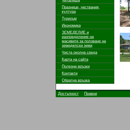
Читалища
Празници, чествания,
култура
Туризъм
Икономика
ЗЕМЕДЕЛИЕ и
разпределение на
масивите за ползване на
земeделски земи
Чиста околна среда
Карта на сайта
Полезни връзки
Контакти
Обратна връзка
Достъпност
Правни