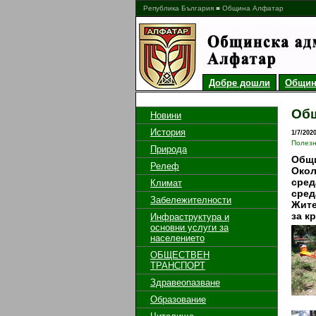
Република България ■ Община Алфатар
Добре дошли
Общин
Общ
Новини
История
1/7/202
Полез
Природа
Общи
Релеф
Окол
сред
Климат
сред
Забележителности
Жите
за к
Инфраструктура и
основни услуги за
населението
ОБЩЕСТВЕН
ТРАНСПОРТ
Здравеопазване
Образование