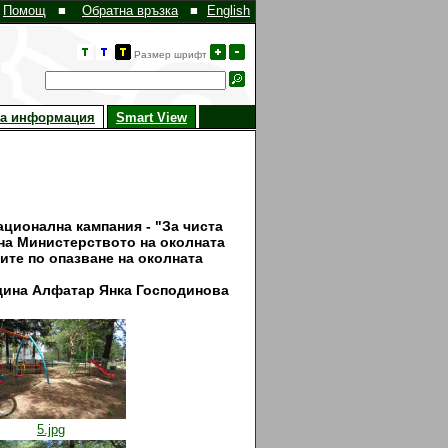
Помощ
■
Обратна връзка
■
English
Размер шрифт
на информация
Smart View
ционална кампания - "За чиста
" на Министерството на околната
ите по опазване на околната
бщина Алфатар Янка Господинова
5.jpg