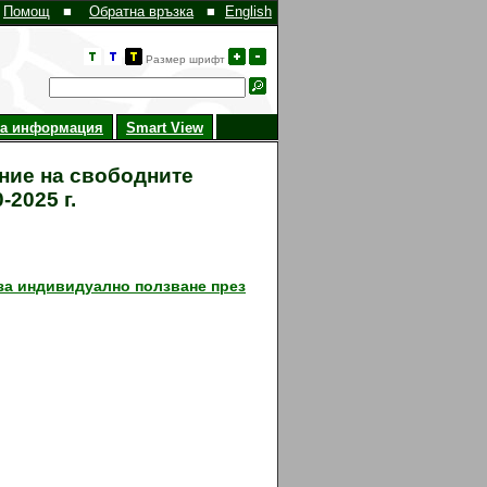
Помощ
■
Обратна връзка
■
English
Размер шрифт
на информация
Smart View
ние на свободните
2025 г.
за индивидуално ползване през