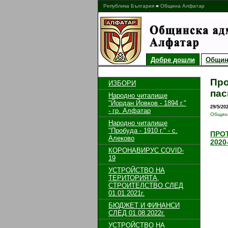
Република България ■ Община Алфатар
Добре дошли
Общин
Про
ИЗБОРИ
пас
Народно читалище
"Йордан Йовков - 1894 г."
29/5/20
- гр. Алфатар
Общин
Народно читалище
"Пробуда - 1910 г." - с.
ПРОТ
Алеково
2020-
КОРОНАВИРУС COVID-
19
УСТРОЙСТВО НА
ТЕРИТОРИЯТА,
СТРОИТЕЛСТВО СЛЕД
01.01.2021г.
БЮДЖЕТ И ФИНАНСИ
СЛЕД 01.08.2022г.
УСТРОЙСТВО НА