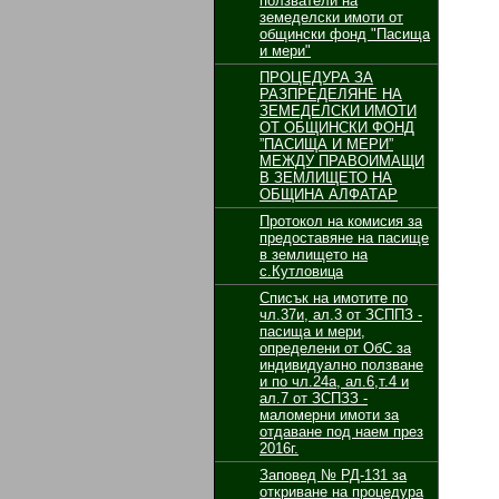
ползватели на
земеделски имоти от
общински фонд "Пасища
и мери"
ПРОЦЕДУРА ЗА
РАЗПРЕДЕЛЯНЕ НА
ЗЕМЕДЕЛСКИ ИМОТИ
ОТ ОБЩИНСКИ ФОНД
”ПАСИЩА И МЕРИ”
МЕЖДУ ПРАВОИМАЩИ
В ЗЕМЛИЩЕТО НА
ОБЩИНА АЛФАТАР
Протокол на комисия за
предоставяне на пасище
в землището на
с.Кутловица
Списък на имотите по
чл.37и, ал.3 от ЗСППЗ -
пасища и мери,
определени от ОбС за
индивидуално ползване
и по чл.24а, ал.6,т.4 и
ал.7 от ЗСПЗЗ -
маломерни имоти за
отдаване под наем през
2016г.
Заповед № РД-131 за
откриване на процедура