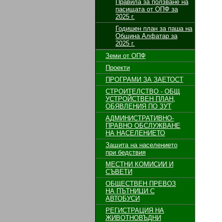
Правила за ползване на
пасищата от ОПФ за
2025 г.
Годишен план за паша на
Община Алфатар за
2025 г.
Земи от ОПФ
Проекти
ПРОГРАМИ ЗА ЗАЕТОСТ
СТРОИТЕЛСТВО - ОБЩ
УСТРОЙСТВЕН ПЛАН,
ОБЯВЛЕНИЯ ПО ЗУТ
АДМИНИСТРАТИВНО-
ПРАВНО ОБСЛУЖВАНЕ
НА НАСЕЛЕНИЕТО
Защита на населението
при бедствия
МЕСТНИ КОМИСИИ И
СЪВЕТИ
ОБЩЕСТВЕН ПРЕВОЗ
НА ПЪТНИЦИ С
АВТОБУСИ
РЕГИСТРАЦИЯ НА
ЖИВОТНОВЪДНИ