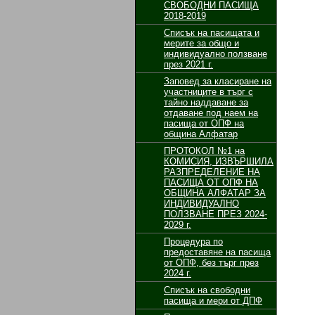
СВОБОДНИ ПАСИЩА
2018-2019
Списък на пасищата и
мерите за общо и
индивидуално ползване
през 2021 г.
Заповед за класиране на
участниците в търг с
тайно наддаване за
отдаване под наем на
пасища от ОПФ на
община Алфатар
ПРОТОКОЛ №1 на
КОМИСИЯ, ИЗВЪРШИЛА
РАЗПРЕДЕЛЕНИЕ НА
ПАСИЩА ОТ ОПФ НА
ОБЩИНА АЛФАТАР ЗА
ИНДИВИДУАЛНО
ПОЛЗВАНЕ ПРЕЗ 2024-
2029 г.
Процедура по
предоставяне на пасища
от ОПФ, без търг през
2024 г.
Списък на свободни
пасища и мери от ДПФ