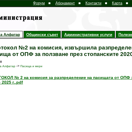
Форум
■
Абонамент
■
Контакти
■
Карта
■
а Алфатар
Общински съвет
Административни услуги
Полез
токол №2 на комисия, извършила разпределе
ища от ОПФ за ползване през стопанските 2020-
20
->
а Алфатар
Пасища и мери
ОКОЛ № 2 на комисия за разпределение на пасищата от ОПФ 
 2025 г..pdf