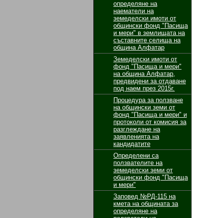
определяне на
наематели на
земеделски имоти от
общински фонд "Пасища
и мери" в землищата на
съставните селища на
община Алфатар
Земеделски имоти от
фонд "Пасища и мери"
на община Алфатар,
предвидени за отдаване
под наем през 2015г.
Процедура за ползване
на общински земи от
фонд "Пасища и мери" и
протоколи от комисия за
разглеждане на
заявленията на
кандидатите
Определени са
ползвателите на
земеделски земи от
общински фонд "Пасища
и мери"
Заповед №РД-115 на
кмета на общината за
определяне на