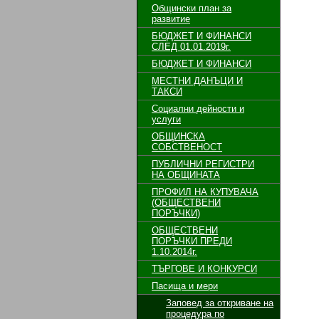
Общински план за
развитие
БЮДЖЕТ И ФИНАНСИ
СЛЕД 01.01.2019г.
БЮДЖЕТ И ФИНАНСИ
МЕСТНИ ДАНЪЦИ И
ТАКСИ
Социални дейности и
услуги
ОБЩИНСКА
СОБСТВЕНОСТ
ПУБЛИЧНИ РЕГИСТРИ
НА ОБЩИНАТА
ПРОФИЛ НА КУПУВАЧА
(ОБЩЕСТВЕНИ
ПОРЪЧКИ)
ОБЩЕСТВЕНИ
ПОРЪЧКИ ПРЕДИ
1.10.2014г.
ТЪРГОВЕ И КОНКУРСИ
Пасища и мери
Заповед за откриване на
процедура по