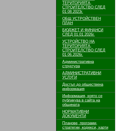
ТЕРИТОРИЯТА,
СТРОИТЕЛСТВО СЛЕД
01.08.2023г.
ОБЩ УСТРОЙСТВЕН
ПЛАН
БЮДЖЕТ И ФИНАНСИ
СЛЕД 01.01.2026г.
УСТРОЙСТВО НА
ТЕРИТОРИЯТА,
СТРОИТЕЛСТВО СЛЕД
01.06.2026г.
Административна
структура
АДМИНИСТРАТИВНИ
УСЛУГИ
Достъп до обществена
информация
Информация, която се
публикува в сайта на
общината
НОРМАТИВНИ
ДОКУМЕНТИ
Планове, програми,
стратегии, кодекси, харти