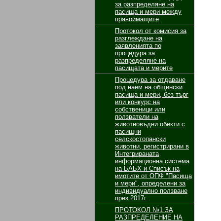
за разпределяне на
пасища и мери между
правоимащите
Протокол от комисия за
разглеждане на
заявленията по
процедура за
разпределяне на
пасищата и мерите
Процедура за отдаване
под наем на общински
пасища и мери, без търг
или конкурс на
собственици или
ползватели на
животновъдни обекти с
пасищни
селскостопански
животни, регистрирани в
Интегрираната
информационна система
на БАБХ и Списък на
имотите от ОПФ "Пасища
и мери", определени за
индивидуално ползване
през 2017г.
ПРОТОКОЛ №1 ЗА
РАЗПРЕДЕЛЕНИЕ НА