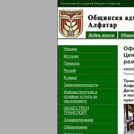
Република България ■ Община Алфатар
Добре дошли
Общин
Oфи
Новини
Цен
История
раз
Природа
4/9/201
Релеф
Полез
Климат
Точн
Забележителности
Алфа
Дата
Инфраструктура и
и по
основни услуги за
чувс
населението
ОБЩЕСТВЕН
ТРАНСПОРТ
Здравеопазване
Образование