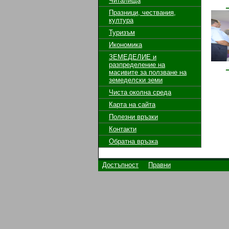
Читалища
Празници, чествания,
култура
Туризъм
Икономика
ЗЕМЕДЕЛИЕ и
разпределение на
масивите за ползване на
земeделски земи
Чиста околна среда
Карта на сайта
Полезни връзки
Контакти
Обратна връзка
Достъпност
Правни