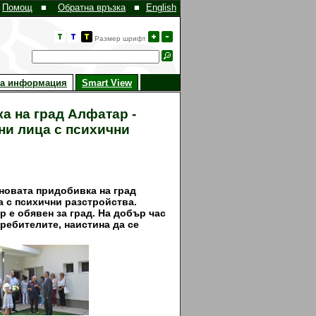
Помощ
■
Обратна връзка
■
English
Размер шрифт
на информация
Smart View
а на град Алфатар -
ни лица с психични
-новата придобивка на град
а с психични разстройства.
р е обявен за град. На добър час
требителите, наистина да се