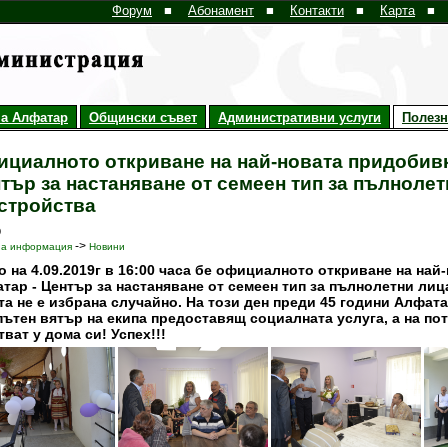
Форум
■
Абонамент
■
Контакти
■
Карта
■
а Алфатар
Общински съвет
Административни услуги
Полез
циалното откриване на най-новата придобивк
тър за настаняване от семеен тип за пълнолет
стройства
9
->
на информация
Новини
о на 4.09.2019г в 16:00 часа бе официалното откриване на най
тар - Център за настаняване от семеен тип за пълнолетни лиц
та не е избрана случайно. На този ден преди 45 години Алфата
пътен вятър на екипа предоставящ социалната услуга, а на по
тват у дома си! Успех!!!